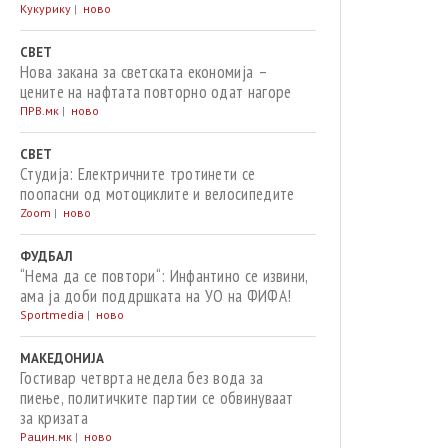
Кукурику
|
ново
СВЕТ
Нова закана за светската економија –
цените на нафтата повторно одат нагоре
ПРВ.мк
|
ново
СВЕТ
Студија: Електричните тротинети се
поопасни од мотоциклите и велосипедите
Zoom
|
ново
ФУДБАЛ
“Нема да се повтори“: Инфантино се извини,
ама ја доби поддршката на УО на ФИФА!
Sportmedia
|
ново
МАКЕДОНИЈА
Гостивар четврта недела без вода за
пиење, политичките партии се обвинуваат
за кризата
Рацин.мк
|
ново