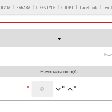
|
|
|
|
|
ОГИЈА
ЗАБАВА
LIFESTYLE
СПОРТ
facebook
twit
Powe
Моментална состојба
°
°
°