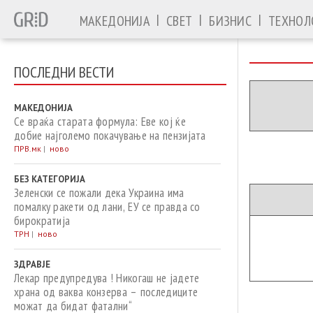
|
|
|
МАКЕДОНИЈА
СВЕТ
БИЗНИС
ТЕХНОЛ
ПОСЛЕДНИ ВЕСТИ
МАКЕДОНИЈА
Се враќа старата формула: Еве кој ќе
добие најголемо покачување на пензијата
ПРВ.мк
|
ново
БЕЗ КАТЕГОРИЈА
Зеленски се пожали дека Украина има
помалку ракети од лани, ЕУ се правда со
бирократија
ТРН
|
ново
ЗДРАВЈЕ
Лекар предупредува ! Никогаш не јадете
храна од ваква конзерва – последиците
можат да бидат фатални“