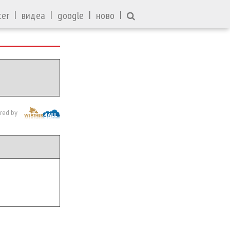
|
|
|
|
ter
видеа
google
ново
red by