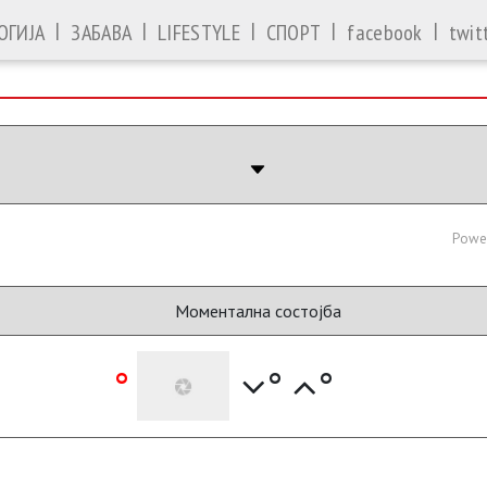
|
|
|
|
|
ОГИЈА
ЗАБАВА
LIFESTYLE
СПОРТ
facebook
twit
Powe
Моментална состојба
°
°
°