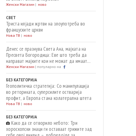
Женски Магазин
|
ново
СВЕТ
Триста илјади жртви на злоупотреба во
француските цркви
Нова ТВ
|
ново
Денес се празнува Света Ана, мајката на
Пресвета Богородица: Еве што треба да
направат мајките кои не можат да имаат
деца
Женски Магазин
|
популарно на
БЕЗ КАТЕГОРИЈА
Геополитичка стратегија: Со манипулација
во реториката, суперсилите остварија
профит, а Европа стана колатерална штета
Нова ТВ
|
ново
БЕЗ КАТЕГОРИЈА
Како да се отворило небото: Три
хороскопски знаци ги оставаат грижите зад
себе овој викенд – добредојде за