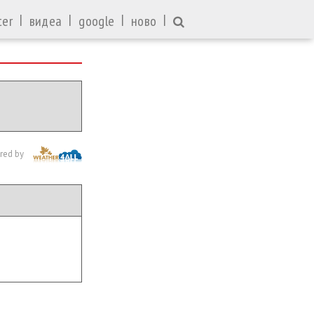
|
|
|
|
ter
видеа
google
ново
red by