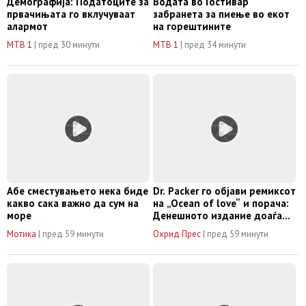
Демографија: Податоците за
Водата во Гостивар
првачињата го вклучуваат
забранета за пиење во екот
алармот
на горештините
МТВ 1
|
пред 30 минути
МТВ 1
|
пред 34 минути
Абе сместувањето нека биде
Dr. Packer го објави ремиксот
какво сака важно да сум на
на „Ocean of love“ и порача:
море
Денешното издание доаѓа
од многу талентираниот
Мотика
|
пред 59 минути
Охрид Прес
|
пред 59 минути
Владимир Четкар!