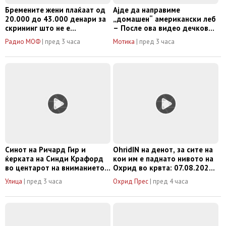
Брeмените жени плаќаат од
Ајде да направиме
20.000 до 43.000 денари за
„домашен“ американски леб
скрининг што не е
– После ова видео дечково
задолжителен, но се нуди
дефинитивно е следен од
Радио МОФ
|
пред 3 часа
Мотика
|
пред 3 часа
без системска евиденција
владата за откривање на
вистината
Синот на Ричард Гир и
OhridIN на денот, за сите на
ќерката на Синди Крафорд
кои им е паднато нивото на
во центарот на вниманието:
Охрид во крвта: 07.08.2026,
Воодушевија на премиерата
градска плажа „Грашница“
Улица
|
пред 3 часа
Охрид Прес
|
пред 4 часа
на серијата (ФОТО)
(Видео)