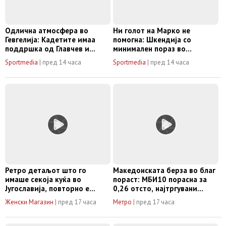
Одлична атмосфера во
Ни голот на Марко не
Гевгелија: Кадетите имаа
помогна: Шкендија со
поддршка од Главчев и
минимален пораз во
Илиевски (ВИДЕО+ФОТО)
Единбург!(ВИДЕО)
Sportmedia
|
пред 14 часа
Sportmedia
|
пред 14 часа
Ретро детаљот што го
Македонската берза во благ
имаше секоја куќа во
пораст: МБИ10 порасна за
Југославија, повторно е
0,26 отсто, најтргувани
тренд: Беше симбол на
акциите на Алкалоид
Женски Магазин
|
пред 17 часа
Метро
|
пред 17 часа
добар вкус, а сега го
купуваат во боја што ја
имаше во кујната на баба