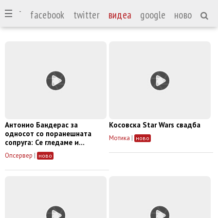
СПОРТ
facebook
twitter
видеа
google
ново
Антонио Бандерас за
Косовска Star Wars свадба
односот со поранешната
Мотика
|
ново
сопруга: Се гледаме и
одлично си поминуваме
Опсервер
|
ново