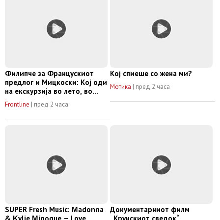
Филипче за Францускиот
Кој спиеше со жена ми?
предлог и Мицкоски: Кој оди
Мотика
|
пред 2 часа
на екскурзија во лето, во
Брисел?
Frontline
|
пред 2 часа
SUPER Fresh Music: Μadonna
Документарниот филм
& Κylie Μinogue – Love
„Крунскиот сведок“,