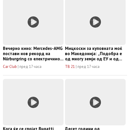
Вечерно кино: Mercedes-AMG
Мицкоски за куповната моќ
постави нов рекорд на
во Македонија: „Подобра е
Nürburgring со електричниот
од многу земји од ЕУ и од
CLA
сите земји во регионот“
Car Club
|
пред 17 часа
ТВ 21
|
пред 17 часа
Кога ќе се спојат Bugatti
Десет години од