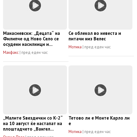
Манасиевски: „Децата“ на
Се облекол во невеста и
Филипче од Ново Село се
питачи низ Велес
осудени насилници и
Мотика
|
пред еден час
трговци со дрога
Макфакс
|
пред еден час
„Малите Ѕвездички со К-2“
Тетово ли е Монте Карло ли
на 10 август ќе настапат на
е
плоштадчето „Вангел
Мотика
|
пред еден час
Наумовски“ кај „Мини