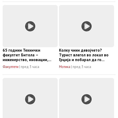
и будалаштина“
65 години Технички
Колку чини девојчето?
факултет Битола –
Tурист влегол во локал во
инженерство, иновации,
Грција и побарал да го
извонредност
„купи“ девојчето за да му
Факултети
|
пред 3 часа
Мотика
|
пред 3 часа
прави одредени работи