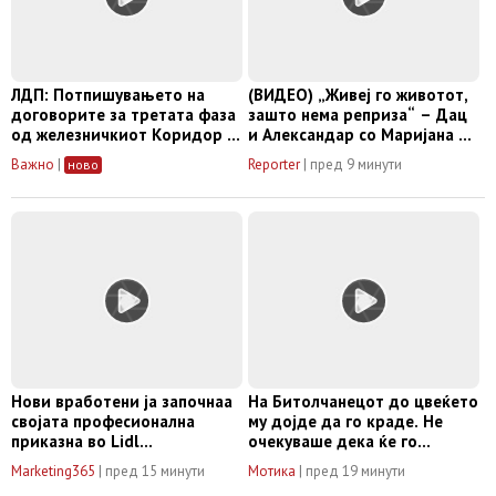
ЛДП: Потпишувањето на
(ВИДЕО) „Живеј го животот,
договорите за третата фаза
зашто нема реприза“ – Дац
од железничкиот Коридор 8
и Александар со Маријана и
е важен чекор во
Росана ја претставија
Важно
|
Reporter
|
пред 9 минути
ново
поврзувањето со Европа
„Засекогаш млади“
Нови вработени ја започнаа
На Битолчанецот до цвеќето
својата професионална
му дојде да го краде. Не
приказна во Lidl
очекуваше дека ќе го
Логистичкиот центар во
прославиме вака
Marketing365
|
пред 15 минути
Мотика
|
пред 19 минути
Куманово