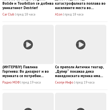
Bolide и Tourbillon се добива
катастрофалната поплава во
уникатниот Destrier!
населените места во
општина Гази Баба
Car Club
|
пред 18 часа
A1on
|
пред 18 часа
(ИНТЕРВЈУ) Павлина
Со преполн Антички театар,
Горгиева: Во дизајнот и во
„Дупер“ покажаа дека
музиката се потребни
македонската музика има
креативност, трпение,
своја верна публика
Радио МОФ
|
пред 19 часа
Скопје Инфо
|
пред 19 часа
дисциплина и внимание кон
деталите