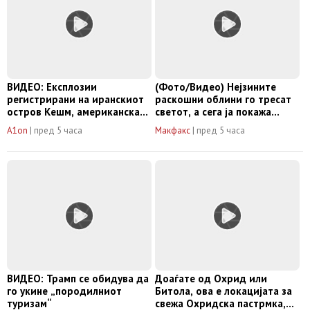
ВИДЕО: Експлозии
(Фото/Видео) Нејзините
регистрирани на иранскиот
раскошни облини го тресат
остров Кешм, американската
светот, а сега ја покажа
војска има ограничени
својата најсекси верзија
A1on
|
пред 5 часа
Макфакс
|
пред 5 часа
залихи на некои видови
оружје
ВИДЕО: Трамп се обидува да
Доаѓате од Охрид или
го укине „породилниот
Битола, ова е локацијата за
туризам“
свежа Охридска пастрмка,