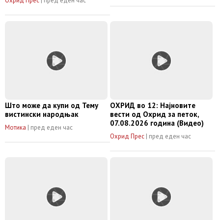
Охрид Прес
|
пред еден час
маркет“
Што може да купи од Тему
ОХРИД во 12: Најновите
вистински народњак
вести од Охрид за петок,
07.08.2026 година (Видео)
Мотика
|
пред еден час
Охрид Прес
|
пред еден час