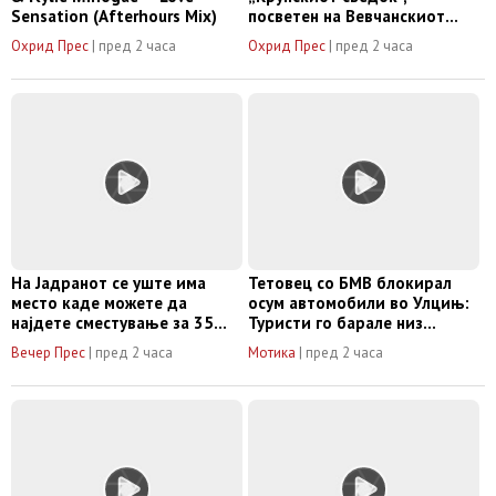
Sensation (Afterhours Mix)
посветен на Вевчанскиот
случај од 1987 година
Охрид Прес
|
пред 2 часа
Охрид Прес
|
пред 2 часа
(Видео)
На Јадранот се уште има
Тетовец со БМВ блокирал
место каде можете да
осум автомобили во Улцињ:
најдете сместување за 35
Туристи го барале низ
евра и да јадете за пет!/
градот за да се тргне пред
Вечер Прес
|
пред 2 часа
Мотика
|
пред 2 часа
ВИДЕО
да повикаат полиција