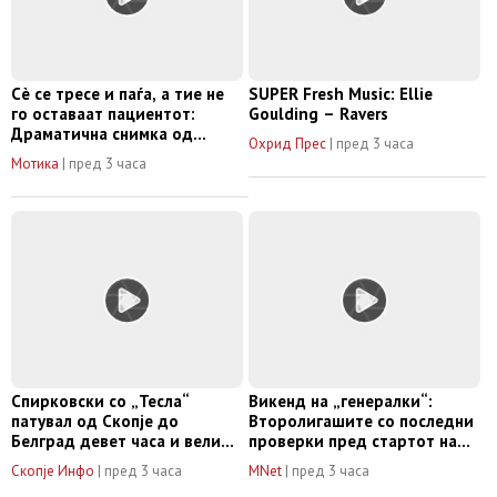
Сè се тресе и паѓа, а тие не
SUPER Fresh Music: Ellie
го оставаат пациентот:
Goulding – Ravers
Драматична снимка од
Охрид Прес
|
пред 3 часа
операција за време на
Мотика
|
пред 3 часа
земјотрес во Јапонија
Спирковски со „Тесла“
Викенд на „генералки“:
патувал од Скопје до
Второлигашите со последни
Белград девет часа и вели
проверки пред стартот на
дека се исплатело -
сезоната
Скопје Инфо
|
пред 3 часа
MNet
|
пред 3 часа
„твитерџии“ велат „нон сенс