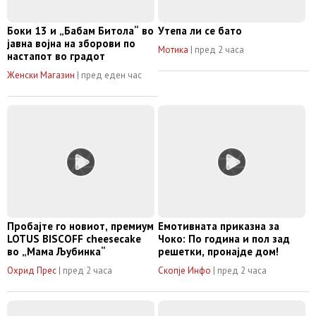
Боки 13 и „Бабам Битола“ во
Утепа ли се бато
јавна војна на зборови по
Мотика
|
пред 2 часа
настапот во градот
Женски Магазин
|
пред еден час
Пробајте го новиот, премиум
Емотивната приказна за
LOTUS BISCOFF cheesecake
Чоко: По година и пол зад
во „Мама Љубинка“
решетки, пронајде дом!
Охрид Прес
|
пред 2 часа
Скопје Инфо
|
пред 2 часа