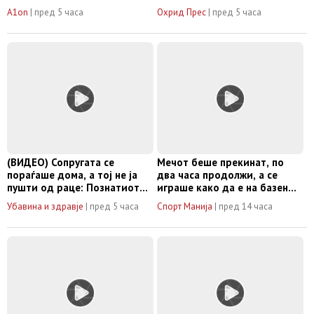
зеленило и бегство од
A1on
|
пред 5 часа
Охрид Прес
|
пред 5 часа
градската врева: Ве очекува
ovanoski Bar & Restaurant by
Rajska Dolina (Фото/Видео)
(ВИДЕО) Сопругата се
Мечот беше прекинат, по
пораѓаше дома, а тој не ја
два часа продолжи, а се
пушти од раце: Познатиот
играше како да е на базен
јутјубер по вторпат стана
(Видео)
Убавина и здравје
|
пред 5 часа
Спорт Манија
|
пред 14 часа
татко и ги воодушеви сите!