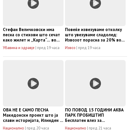
Стефан Величковски има
Повеќе извезуваме отколку
песна со стихови што сечат
што увезуваме сладолед:
како жилет и „Карта“… во
Извозот порасна за 20% во
еден правец за некој друг
првата половина од 2026
Убавина и здравје
|
пред 19 часа
Извоз
|
пред 19 часа
свет
година
ОВА НЕ Е САМО ПЕСНА
ПО ПОВОД 15 ГОДИНИ АКВА
Македонски проект што ја
ПАРК ПРОБИШТИП
слави историјата, Илинден и
Бесплатен влез за
љубовта кон татковината
концертите во август
Национално
|
пред 20 часа
Национално
|
пред 21 часа