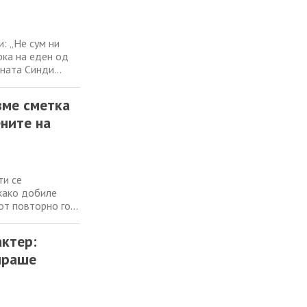
и: „Не сум ни
рка на еден од
рната Синди
месеци е под
а сличност со
вме сметка
ените на
ти се
ткако добиле
јот повторно го
се споменува во
 Еден од
ктер:
ираше