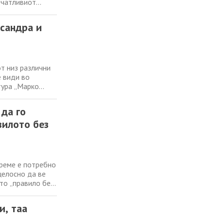
печатливиот
s најави дека
филмот, а онлајн
ксандра и
от низ различни
е види во
тура „Марко
енерациски
во 20 часот, е
 да го
вилото без
време е потребно
целосно да ве
то „правило без
да се прекине
ра без
и, таа