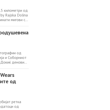
о)
15 километри од
by Rajska Dolina
инати мигови со
ратица, ве
 (
воодушевена
фотографии од
ја и Соборниот
а Докиќ деновиве
те стотици
денес зборува за
 Wears
ките од
обијат ретка
одатоци од