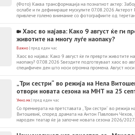
(Фото) Каква трансформација на познатиот актер: Забор
ослабе и ги дефинираше мускулите 07.08.2026 Актерот 
привлече големо внимание со фотографиите од теретан
дека е повторно во завидна форма, исто како кога глу
„Гладијатор“. На фотографиите, тој и шкотскиот профе
Хаос во најава: Како 9 август ќе ги п
Дру Мекинтајр позираат,
животите на многу луѓе наопаку?
Важно
|
пред еден час
Хаос во најава: Како 9 август ќе ги преврти животите на
наопаку? 07.08.2026 Ѕвездите подготвуваат хаос во ав
специфичен ден што носи огромна промена. Август носи
интересни астролошки настани, но астролозите особено
9 август, кога Полната Месечина во Водолија ќе го дост
„Три сестри“ во режија на Нела Витошев
Се верува дека
отвори новата сезона на МНТ на 25 се
Умно.мк
|
пред еден час
Со премиерата на претставата „Три сестри“ во режија н
Витошевиќ, според драмата на Антон Павлович Чехов,
народен театар ќе ја започне новата сезона 2026/2027
закажана за 25 септември. Новата сезона во МНТ носи
публиката – воведување превод на англиски јазик за д