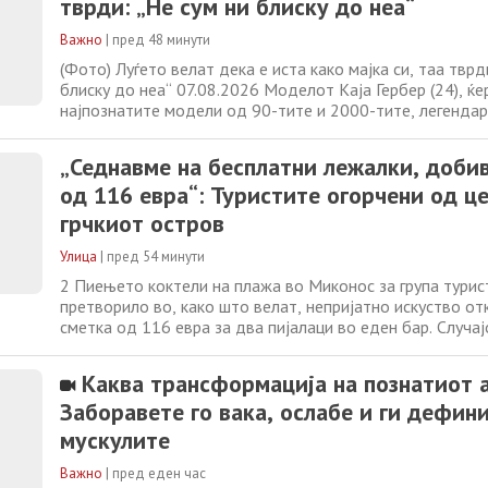
тврди: „Не сум ни блиску до неа“
Важно
|
пред 48 минути
(Фото) Луѓето велат дека е иста како мајка си, таа тврд
блиску до неа“ 07.08.2026 Моделот Каја Гербер (24), ќе
најпознатите модели од 90-тите и 2000-тите, легенда
Крофорд и претприемачот Рене Гербер, во последните 
„удар“ на јавни коментари поради нејзината неверојатн
„Седнавме на бесплатни лежалки, доби
нејзината мајка, иако
од 116 евра“: Туристите огорчени од ц
грчкиот остров
Улица
|
пред 54 минути
2 Пиењето коктели на плажа во Миконос за група турис
претворило во, како што велат, непријатно искуство о
сметка од 116 евра за два пијалаци во еден бар. Случа
привлече вниманието кон барот „DK Oyster“, кој често 
контекст на високи цени. Сметка од 58 евра по пијалак
Каква трансформација на познатиот а
последните незадоволни гости
Заборавете го вака, ослабе и ги дефин
мускулите
Важно
|
пред еден час