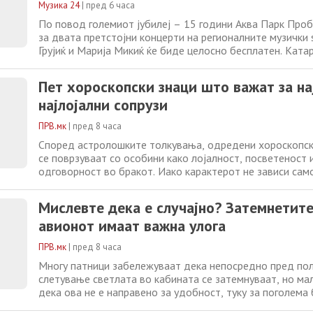
Музика 24
|
пред 6 часа
По повод големиот јубилеј – 15 години Аква Парк Про
за двата претстојни концерти на регионалните музички
Грујиќ и Марија Микиќ ќе биде целосно бесплатен. Катар
настапи на 8 август , додека концертот на Марија Мики
август 2026 година. Во соработка со своите партнери и
Пет хороскопски знаци што важат за н
Аква Парк
најлојални сопрузи
ПРВ.мк
|
пред 8 часа
Според астролошките толкувања, одредени хороскопск
се поврзуваат со особини како лојалност, посветеност 
одговорност во бракот. Иако карактерот не зависи сам
астролозите издвојуваат пет знаци кои најчесто се сме
животни партнери. Бик важи за знак кој ја цени сигурнос
Мислевте дека е случајно? Затемнетите
стабилноста. Кога ќе
авионот имаат важна улога
ПРВ.мк
|
пред 8 часа
Многу патници забележуваат дека непосредно пред по
слетување светлата во кабината се затемнуваат, но ма
дека ова не е направено за удобност, туку за поголема
Според воздухопловните експерти, затемнувањето им 