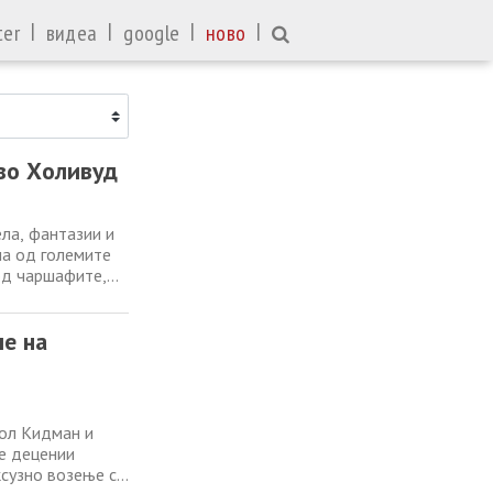
|
|
|
|
ter
видеа
google
ново
 во Холивуд
ла, фантазии и
на од големите
од чаршафите,
ојпат похрабро,
19 година
е на
кол Кидман и
ве децении
ксузно возење со