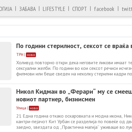
|
|
|
|
|
ОГИЈА
ЗАБАВА
LIFESTYLE
СПОРТ
facebook
twit
По години стерилност, сексот се враќа
ТРН
|
ново
Холивуд повторно откри дека неговите ликови имаат те
сексуални желби. По години во кои сексот речиси исчез
филмови или беше сведен на неколку стерилни кадри п
нов бран автори ја враќа сексуалноста на екранот – ов
поразиграно и многу покомплексно. Истражување од 20
Никол Кидман во „Ферари“ му се смееш
покажа дека американските
новиот партнер, бизнисмен
Улица
|
ново
21 Една година откако оскаровката и модна икона, Ни
кантри-пејачот Кит Урбан се разделија по повеќе од д
заедно, ѕвездата од „Практична магија“ уживаше во лу