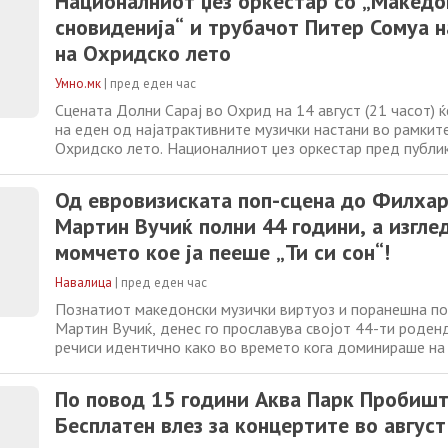
Националниот џез оркестар со „Македо
претставите во однапред определени
сновиденија“ и трубачот Питер Сомуа н
на Охридско лето
Умно.мк
|
пред еден час
Сцената Долни Сарај во Охрид на 14 август (21 часот) 
на еден од најатрактивните музички настани во рамкит
Охридско лето. Националниот џез оркестар пред публик
претстави својата исклучителна концертна програма „
сновиденија“- енергична фузија од македонски фолклор 
Од евровизиската поп-сцена до Филхар
Под диригентската палка
Мартин Вучиќ полни 44 години, а изгле
момчето кое ја пееше „Ти си сон“!
Навалица
|
пред еден час
Познатиот македонски музички виртуоз и поранешна по
Мартин Вучиќ, денес го прославува својот 44-ти роден
речиси идентично како во времето кога доминираше н
естрада, но сега со сосема поинаков, зрел и високо поч
професионален фокус. Иако пошироката јавност најмног
По повод 15 години Аква Парк Пробишт
неговите незаборавни поп-рефрени
Бесплатен влез за концертите во август