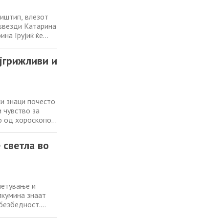
биштип, влезот
 ѕвезди Катарина
ина Грујиќ ќе
ќ е закажан за 22
 добавувачи,
ајгрижливи и
и знаци почесто
и чувство за
о од хороскопот,
таат за стабилни
та и
 светла во
летување и
лкумина знаат
 безбедност.
овозможува на