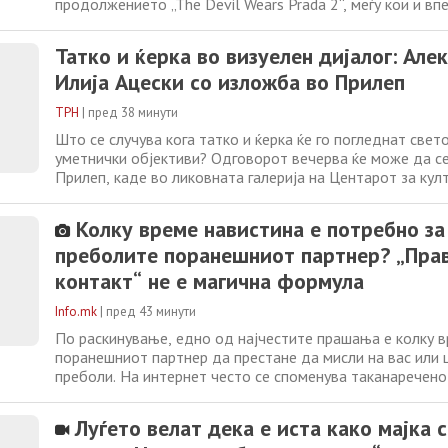
продолжението „The Devil Wears Prada 2“, меѓу кои и в
фустан што го носи Ен Хатавеј. Аукциската куќа Christie’
оваа есен ќе понуди серија костими и модни детали од 
Татко и ќерка во визуелен дијалог: Але
аукцијата ќе се одржи
Илија Ацески со изложба во Прилеп
ТРН
|
пред 38 минути
Што се случува кога татко и ќерка ќе го погледнат свет
уметнички објективи? Одговорот вечерва ќе може да с
Прилеп, каде во ликовната галерија на Центарот за кул
Цепенков“ ќе биде отворена изложбата „ДОМА – меѓуг
дијалози за денот и ноќта“. Изложбата, која започнува 
Колку време навистина е потребно за
заеднички проект на Александра
преболите поранешниот партнер? „Пра
контакт“ не е магична формула
Info.mk
|
пред 43 минути
По раскинување, едно од најчестите прашања е колку 
поранешниот партнер да престане да мисли на вас или 
преболи. На интернет често се споменува таканаречено
контакт“, според кое по раскинувањето треба целосно 
комуникацијата со поранешниот партнер. Тоа подразби
Луѓето велат дека е иста како мајка с
телефонски повици, пораки,