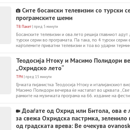
автомобил со бизнисменот Мајкл Рајнштајн. Рајнштајн –
фирмата за приватен капитал „Ригент“ – ја пречека Ки
Сите босански телевизии со турски с
аеродромот „Ван Најс“ во
програмските шеми
ТВ Пакет
|
пред 5 минути
Босанските телевизии и ова лето решија главниот адут 
турски серии во програмата. Па така, по 4 турски серии
најголемите приватни телевизии и тоа во ударни терми
тој тип на серии се застапени и на помалите приватни т
ОБН се емитуваат Правда за Лејла, Шербет од брусница
Теодосија Нтоку и Масимо Полидори ве
неконвенционалната драма
„Охридско лето“
ТРН
|
пред 15 минути
Грчката пијанистка Теодосија Нтоку и италијанскиот ви
Масимо Полидори вечерва ќе настапат во црквата „Свет
рамките на музичката програма на 66. издание на фест
„Охридско лето“. Концертот, најавен како „Грчка вечер“
часот и носи програма составена од романтични минија
Доаѓате од Охрид или Битола, ова е 
танци и музика обележана
за свежа Охридска пастрмка, зеленило 
од градската врева: Ве очекува ovanosk