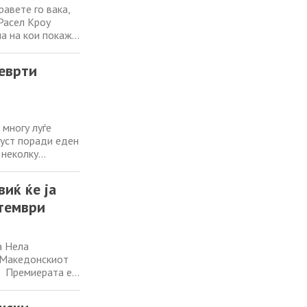
авете го вака,
Расел Кроу
а на кои покажа
меше во филмот
сионален борач
реврти
 многу луѓе
густ поради еден
 неколку
 го истакнуваат
игне својот врв.
иќ ќе ја
птември
а Нела
 Македонскиот
. Премиерата е
 важна новина за
ел од