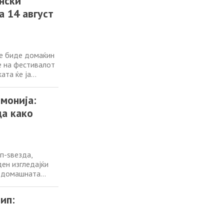
нски
а 14 август
ќе биде домаќин
е на фестивалот
ата ќе ја
Македонски
и современ џез.
монија:
да како
п-ѕвезда,
ден изгледајќи
а домашната
итуван
у го памети по
ип: