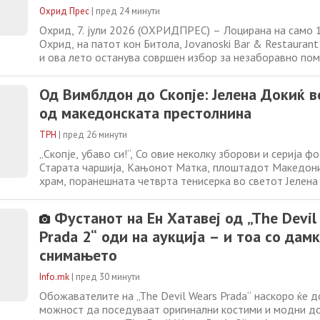
Restaurant by Rajska Dolina (Фото/Виде
Охрид Прес
|
пред 24 минути
Охрид, 7. јули 2026 (ОХРИДПРЕС) – Лоцирана на само 
Охрид, на патот кон Битола, Jovanoski Bar & Restaurant 
и ова лето останува совршен избор за незаборавно пом
семејството и пријателите. Во подножјето на селото Ку
очекуваат во нивната мирна оаза, на совршена локација
Од Вимблдон до Скопје: Јелена Докиќ 
https://h1.nu/1utPW ) за
од македонската престолнина
ТРН
|
пред 26 минути
„Скопје, убаво си!“, Со овие неколку зборови и серија 
Старата чаршија, Кањонот Матка, плоштадот Македони
храм, поранешната четврта тенисерка во светот Јелен
испрати прекрасна разгледница од Македонија до свои
илјади следбеници. Но, зад насмевката на жената која 
Фустанот на Ен Хатавеј од „The Devil
надеж, ментално здравје
Prada 2“ оди на аукција – и тоа со дам
снимањето
Info.mk
|
пред 30 минути
Обожавателите на „The Devil Wears Prada“ наскоро ќе д
можност да поседуваат оригинални костими и модни д