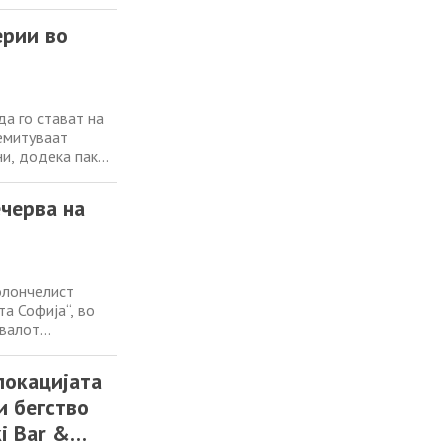
 кој ја основал
дман од
ерии во
да го стават на
 емитуваат
ни, додека пак
елевизии. На
 , како и
черва на
олончелист
а Софија“, во
ивалот
, започнува во 21
тури, словенски
локацијата
и бегство
i Bar &