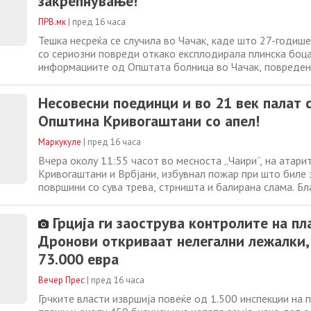
закрепнување!
ПРВ.мк
|
пред 16 часа
Тешка несреќа се случила во Чачак, каде што 27-годиш
со сериозни повреди откако експлодирала плинска боц
информациите од Општата болница во Чачак, повреде
пренесен со возило на Итната медицинска помош, каде
констатирале тешки изгореници здобиени при силната е
Несовесни поединци и во 21 век палат 
укажаната прва медицинска
Општина Кривогаштани со апел!
Маркукуле
|
пред 16 часа
Вчера околу 11:55 часот во месноста „Чаири“, на атари
Кривогаштани и Врбјани, избувнал пожар при што биле
површини со сува трева, стрништа и балирана слама. Б
брзата и професионална интервенција на Територијалн
противпожарна единица – Кривогаштани, огнената стих
Грција ги заострува контролите на пл
време била ставена под контрола, а
Дронови откриваат нелегални лежалки,
73.000 евра
Вечер Прес
|
пред 16 часа
Грчките власти извршија повеќе од 1.500 инспекции на 