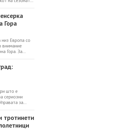
кот на сезоната
. Според
авно здравје
уенсерка
а Гора
 низ Европа со
о внимание
на Гора. За
ката плажа во
тефан.
рад:
при што е
за сериозни
Управата за
ко разузнавање и
а. Според
и тротинети
алолетници