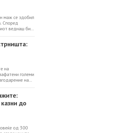
ен маж се здобил
а. Според
ниот веднаш бил
 што лекарите
ксплозија. По
стрништа:
те на
 зафатени големи
лагодарение на
ата
ија за кратко
ажите:
 казни до
повеќе од 300