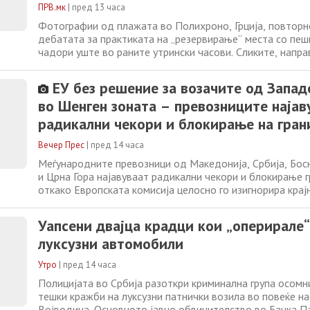
ПРВ.мк
|
пред 13 часа
Фотографии од плажата во Полихроно, Грција, повторно
дебатата за практиката на „резервирање“ места со пеш
чадори уште во раните утрински часови. Сликите, напра
часот, покажуваат дека голем дел од плажата веќе е з
предмети, иако на нив во тој момент нема туристи. Фо
ЕУ без решение за возачите од Запад
споделени во
во Шенген зоната – превозниците најав
радикални чекори и блокирање на гран
премини
Вечер Прес
|
пред 14 часа
Меѓународните превозници од Македонија, Србија, Бос
и Црна Гора најавуваат радикални чекори и блокирање 
откако Европската комисија целосно го изигнорира крај
август 2026 година, кој транспортните здруженија го по
изнаоѓање конкретно решение и укинување на рестрикт
Уапсени двајца крадци кои „оперирале“
за професионалните
луксузни автомобили
Утро
|
пред 14 часа
Полицијата во Србија разоткри криминална група осомни
тешки кражби на луксузни патнички возила во повеќе н
Војводина. Основното јавно обвинителство во Бачка Па