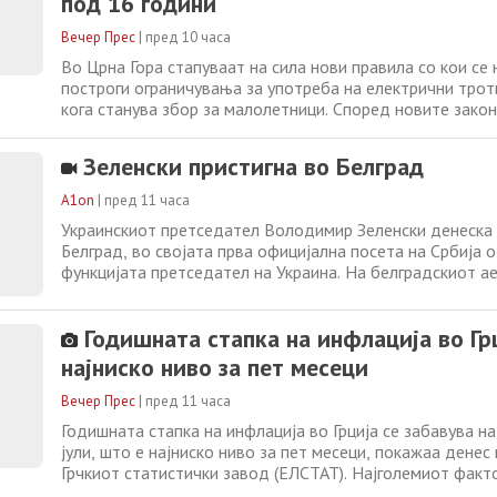
под 16 години
Вечер Прес
|
пред 10 часа
Во Црна Гора стапуваат на сила нови правила со кои се
построги ограничувања за употреба на електрични трот
кога станува збор за малолетници. Според новите зако
лицата под 16 години ќе им биде забрането да возат е
тротинети. Родителите кои ќе им дозволат на своите д
Зеленски пристигна во Белград
покрај забраната ќе
A1on
|
пред 11 часа
Украинскиот претседател Володимир Зеленски денеска 
Белград, во својата прва официјална посета на Србија о
функцијата претседател на Украина. На белградскиот а
пречека српската министерка за рударство и енергетик
Ѓедовиќ Хандановиќ, а за денеска и утре се најавени ср
Годишната стапка на инфлација во Гр
претседателот Александар Вучиќ
најниско ниво за пет месеци
Вечер Прес
|
пред 11 часа
Годишната стапка на инфлација во Грција се забавува на
јули, што е најниско ниво за пет месеци, покажаа дене
Грчкиот статистички завод (ЕЛСТАТ). Најголемиот факт
забавување на инфлацијата беше благиот пораст на цен