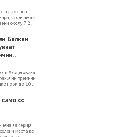
 ја разгореа
кири, столчиња и
вени околу 7:20
афатен со лични
тографиите беа
ен Балкан
уваат
ични
на и Херцеговина
гранични премини
ниот рок до 10
ставија за
ивниот престој
 само со
чена за серија
аселени места во
ланка, во