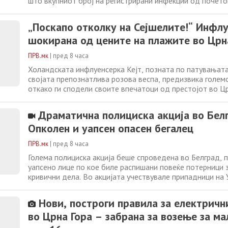
што вкупниот број на регистрирани инфекции од почето
достигна 65. Досега се пријавени и шест смртни случаи
најновите податоци на Националната организација за ј
„Поскапо отколку на Сејшелите!“ Инфл
(ЕОДИ), кај најголемиот
шокирана од цените на плажите во Црн
ПРВ.мк
|
пред 8 часа
Холандската инфлуенсерка Кејт, позната по патувањата
својата препознатлива розова веспа, предизвика голем
откако ги сподели своите впечатоци од престојот во Цр
време на посетата, таа ги обиколи Свети Стефан, Кралс
Милочер и плажата покрај луксузниот комплекс Свети С
Драматична полициска акција во Белг
Најголемо изненадување за неа
Опколен и уапсен опасен бегалец
ПРВ.мк
|
пред 8 часа
Голема полициска акција беше спроведена во Белград, 
уапсено лице по кое биле распишани повеќе потерници 
кривични дела. Во акцијата учествувале припадници на 
криминалистичка полиција, Службата за криминалистич
повеќе организациски единици на белградската полициј
Нови, построги правила за електричн
информациите од српските медиуми,
во Црна Гора – забрана за возење за м