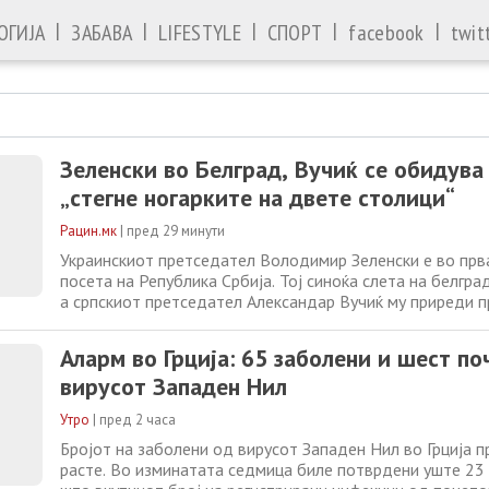
|
|
|
|
|
ОГИЈА
ЗАБАВА
LIFESTYLE
СПОРТ
facebook
twit
Зеленски во Белград, Вучиќ се обидува 
„стегне ногарките на двете столици“
Рацин.мк
|
пред 29 минути
Украинскиот претседател Володимир Зеленски е во прв
посета на Република Србија. Тој синоќа слета на белгр
а српскиот претседател Александар Вучиќ му приреди п
Белград, со што започнаа официјалните средби на кои 
ставен врз евроинтеграциите, безбедносните прашања 
Аларм во Грција: 65 заболени и шест по
проширувањето на економските
вирусот Западен Нил
Утро
|
пред 2 часа
Бројот на заболени од вирусот Западен Нил во Грција 
расте. Во изминатата седмица биле потврдени уште 23 