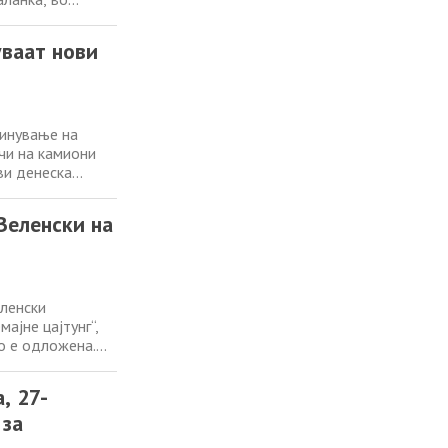
лициските
светлени кражби
уваат нови
кинување на
чи на камиони
ви денеска
рт на Србија,
окот со
Зеленски на
ленски
ајне цајтунг“,
о е одложена.
категорично ја
а држава“,
, 27-
 за