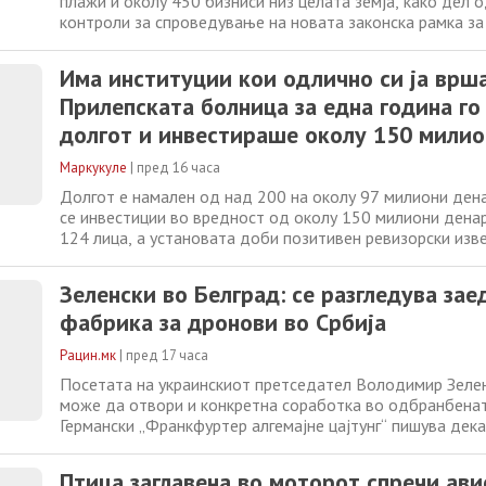
плажи и околу 450 бизниси низ целата земја, како дел 
контроли за спроведување на новата законска рамка за
крајбрежјето и слободен пристап до плажите за граѓани
Министерство за национална економија и финансии обја
Има институции кои одлично си ја врш
теренските инспекции,
Прилепската болница за една година го
долгот и инвестираше околу 150 милио
во модернизација
Маркукуле
|
пред 16 часа
Долгот е намален од над 200 на околу 97 милиони ден
се инвестиции во вредност од околу 150 милиони денар
124 лица, а установата доби позитивен ревизорски изв
болница со проширена дејност – Прилеп, која претстав
јавна здравствена установа во општината и една од на
Зеленски во Белград: се разгледува зае
здравствени институции
фабрика за дронови во Србија
Рацин.мк
|
пред 17 часа
Посетата на украинскиот претседател Володимир Зелен
може да отвори и конкретна соработка во одбранбенат
Германски „Франкфуртер алгемајне цајтунг“ пишува дека
дипломатските разговори се разгледува можност за за
производство на дронови во Србија, потенцијално со ф
Птица заглавена во моторот спречи ави