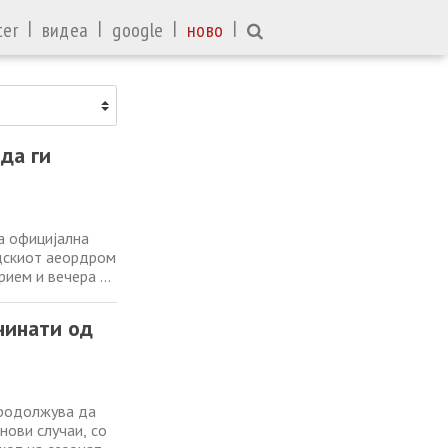
|
|
|
|
ter
видеа
google
ново
да ги
а официјална
адскиот аеордром
рием и вечера во
фокусот ќе биде
и
чинати од
продолжува да
нови случаи, со