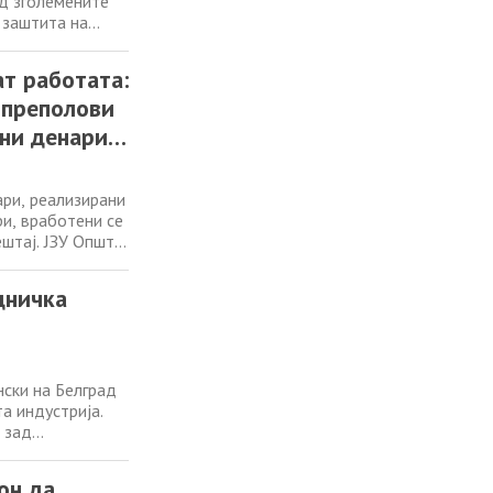
од зголемените
 заштита на
те. Грчкото
ви дека, покрај
ат работата:
 преполови
ни денари
ари, реализирани
и, вработени се
ештај. ЈЗУ Општа
ува најголема
јзначајните
дничка
ски на Белград
а индустрија.
 зад
едничко
инансиска
он да