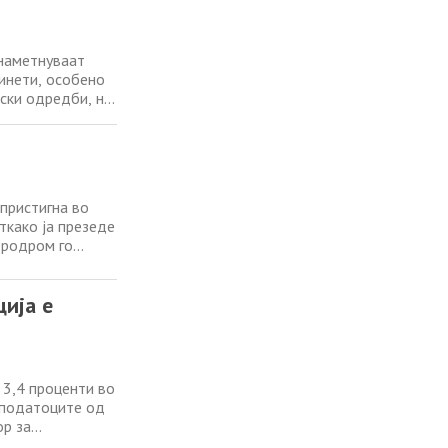
 наметнуваат
инети, особено
нски одредби, на
лектрични
еца да возат и
пристигна во
ткако ја презеде
еродром го
а Дубравка
едби со
ција е
 3,4 проценти во
с податоците од
ор за
ите на