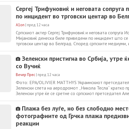
домувањето и комуналните услуги, кои се зголемија за 
Сергеј Трифуновиќ и неговата сопруга 
годишно ниво, во споредба
по инцидент во трговски центар во Бел
A1on
|
пред 12 часа
Српскиот актер Сергеј Трифуновиќ и неговата сопруга И
Мијановиќ денеска биле приведени по инцидент што се
трговски центар во Белград. Според српските медиуми,
започнал во продавница, откако za обезбедувањето И
Мијановиќ била сомнителна и побарало да ги прегледа 
Зеленски пристигна во Србија, утре ќ
работи. На тоа, како што се наведува,
со Вучиќ
Вечер Прес
|
пред 12 часа
Фото: EPA/OLIVIER MATTHYS Украинскиот претседате
Зеленски слета на аеродромот „Никола Тесла“ кратко п
Зеленски утре ќе се сретне со српскиот претседател Ал
Ова е негова прва посета на Србија откако стана претс
Украина, пренесуваат српските медиуми. Двајцата лиде
Плажа без луѓе, но без слободно мест
претходни средби на меѓународни
фотографиите од Грчка плажа предизв
реакции