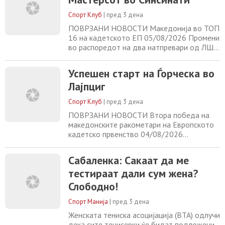
Поранешниот светски број 1 последен пат
Спорт Клуб
|
пред 3 дена
играше на 14 април, АТП 500 турнирот во
Барселона
ПОВРЗАНИ НОВОСТИ Македонија во ТОП
16 на кадетското ЕП 05/08/2026 Промени
во распоредот на два натпревари од ЛШ
за РК Вардар 05/08/2026 Денвер го
подготвува најголемиот договор во
Успешен старт на Ѓорческа во
историјата на НБА лигата 05/08/2026
Лајпциг
Факундо Кампацо повторно во дресот на
Ц. Звезда?! 05/08/2026
Спорт Клуб
|
пред 3 дена
ПОВРЗАНИ НОВОСТИ Втора победа на
македонските ракометари на Европското
кадетско првенство 04/08/2026
Илјадници фанови се простија од Франко
Барези 04/08/2026 Џеко продолжува во
Сабаленка: Сакаат да ме
Шалке! (ФОТО) 04/08/2026 Искусниот
тестираат дали сум жена?
Николиќ е нов кошаркар на МЗТ Скопје
04/08/2026
Слободно!
Спорт Манија
|
пред 3 дена
Женската тениска асоцијација (ВТА) одлучи
дека сите тенисерки ќе бидат подложени