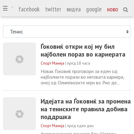
СПОРТ
facebook
twitter
видеа
google
ново
Ѓоковиќ откри кој му бил
најболен пораз во кариерата
Спорт Манија
|
пред 18 часа
Новак Ѓоковиќ проговори за еден од
најболните порази во неговата кариера,
оној од Олимписките игри во Рио де
Жанеиро во 2016 година. Ѓоковиќ
пристигна во Бразил како голем фаворит
за златниот медал, во периодот кога
Идејата на Ѓоковиќ за промена
доминираше ги држеше сите четири гренд
на тениските правила добива
слем титули. Сепак, неговото олимписко
поддршка
патување во Рио изненадувачки заврши
веќе во првото коло,
Спорт Манија
|
пред еден ден
Американскиот тенисер Бен Шелтон