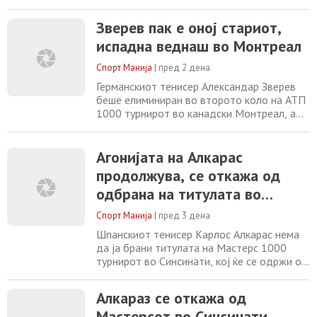
06/08/2026 Чаир дефинитивно нема да
игра следната сезона во Првата
Зверев пак е оној стариот,
кошаркарска лига 06/08/2026 Де Блекере
испадна веднаш во Монтреал
шеф на судиите во Србија 06/08/2026
Спорт Манија
|
пред 2 дена
Германскиот тенисер Александар Зверев
беше елиминиран во второто коло на АТП
1000 турнирот во канадски Монтреал, а
во првото коло не играше. Третиот светски
рекет загуби од Талон Грикспор (69-ти на
АТП листата) со 7-6, 2-6, 4-6. Средбата
Агонијата на Алкарас
траеше 2 часа и 33 минути. Шампионот на
продолжува, се откажа од
Ролан Гарос и финалист на Вимблдон,
одбрана на титулата во
беше фаворит за титупата во Моннтреал,
Синсинати
Спорт Манија
|
пред 3 дена
Шпанскиот тенисер Карлос Алкарас нема
да ја брани титулата на Мастерс 1000
турнирот во Синсинати, кој ќе се одржи од
11 до 23 август. Шпанецот продолжува со
закрепнувањето од повредата на зглобот
Алкараз се откажа од
на раката и одлучи да не презема ризик
Мастерсот во Синсинати
пред Отвореното првенство на САД.