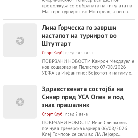
продолжува со одбраната на титулата на
Мастерс турнирот во Монтреал, а негов
следен противник е Белгиецот Зизу Бергс
во рамките од третото коло. По бројните
Лина Ѓорческа го заврши
елиминации на фаворитите, 23-годишниот
настапот на турнирот во
Американец стана највисоко рангираниот
играч и единствениот претставник од Топ
Штутгарт
10 на турнирот. Пред денешниот меч
против
Спорт Клуб
|
пред еден ден
ПОВРЗАНИ НОВОСТИ Камрон Мекдауел е
нов кошаркар на Пелистер 07/08/2026
УЕФА за Инфантино: Бојкотот и натаму е
опција 07/08/2026 Дарио Ивановски ќе
трча во Бирмингем на 16 август
Здравствената состојба на
07/08/2026 Кузманоски: Како дебитанти
Синер пред УСА Опен е под
имаме голем успех 07/08/2026
знак прашалник
Спорт Клуб
|
пред 2 дена
ПОВРЗАНИ НОВОСТИ Иван Слишковиќ
почнува тренерска кариера 06/08/2026
Клеј Томпсон се сели во ЛА Лејкерс