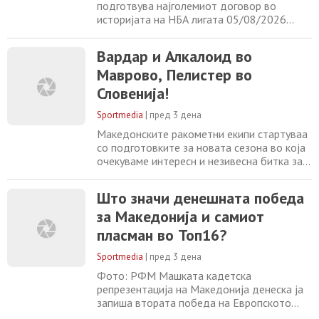
подготвува најголемиот договор во
историјата на НБА лигата 05/08/2026
Факундо Кампацо повторно во дресот на
Ц. Звезда?! 05/08/2026 Мурињо децидно
Вардар и Алкалоид во
му рекол на Камавинга да замине од
Маврово, Пелистер во
Мадрид 05/08/2026 Тер Штеген на
позајмица во Ајакс 05/08/2026
Словенија!
Sportmedia
|
пред 3 дена
Македонските ракометни екипи стартуваа
со подготовките за новата сезона во која
очекуваме интересн и незивесна битка за
титулата во домашниот шампионат, но и
во Купот на Македонија. Бранител е тимот
Што значи денешната победа
на Вардар, а главни конкуренти се тронот
за Македонија и самиот
на „црвено-црните“ се Пелистер, Алкалоид
и ГРК Охрид. Од вчера три од четири
пласман во Топ16?
клубови ја променија базата. Алклоид
Sportmedia
|
пред 3 дена
Фото: РФМ Машката кадетска
репрезентација на Македонија денеска ја
запиша втората победа на Европското
првенство и со тоа обезбеди пласман во