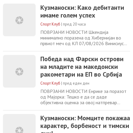
победи, а со тоа да обезбеди минимум
Кузманоски: Како дебитанти
12-место на овој шампионат. Избраниците
имаме голем успех
на Горан Кузманоски против Фарски
Острови покажаа дека имаат карактер за
Спорт Клуб
|
пред 20 часа
големи работи. Денеска веќе ги чека нов
натпревар
ПОВРЗАНИ НОВОСТИ Шкендија
минимално поразена од Хибернијан во
првиот меч од КЛ 07/08/2026 Винисиус
официјално во Реал Мадрид до 2032
година 07/08/2026 Кошаркарските кадети
Победа над Фарски острови
одлично го отворија ЕП 07/08/2026
на младите на македонски
МОТО ГП се враќа на Силверстоун
07/08/2026
ракометари на ЕП во Србија
Спорт Клуб
|
пред еден ден
ПОВРЗАНИ НОВОСТИ Енрике за поразот
од Мајорка: Тешко е да се даде
објективна оценка за овој натпревар
06/08/2026 Барселона се вклучи во трката
за потписот на Родри 06/08/2026 Улична
Кузманоски: Момците покажаа
банда уби репрезентативец на Уганда
карактер, борбеност и тимски
06/08/2026 Салах влезе во клубот на
богатите, но е далеку од најплатените