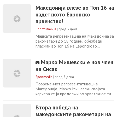
ТОП 16. Ова значи дека нашите момци ќе
Македонија влезе во Топ 16 на
се борат за пласман од 9. до 16. место на
кадетското Европско
шампионатот во Србија. Но ова не е
единствениот успех или исчекор што го
првенство!
направија „црвено-жолтите“. Избраниците
на селекторот,
Спорт Манија
|
пред 3 дена
Машката репрезентација на Македонија за
ракометари до 18 години, обезбеди
пласман во Топ 16 на Европското
првенство во Србија и ќе продолжи да се
натпреварува за пласман од 9-то до 16-то
место. Со овој успех, нашите кадети не
Марко Мишевски е нов член
само што го обезбедија опстанокот во
на Сисак
елитната дивизија на европскиот ракомет,
туку и изборија пласман и на следното
Sportmedia
|
пред 3 дена
младинско
Повремениот репрезентативец на
Македонија, Марко Мишевски својата
кариера ќе ја продолжи во хрватскиот тим
РК Сисак. Средниот бек во таборот на
новиот клуб доаѓа од израелскиот тим
Втора победа на
Макаби Ришон каде замина како член на
македонските ракометари на
Пролет. Мишевски е претставен како