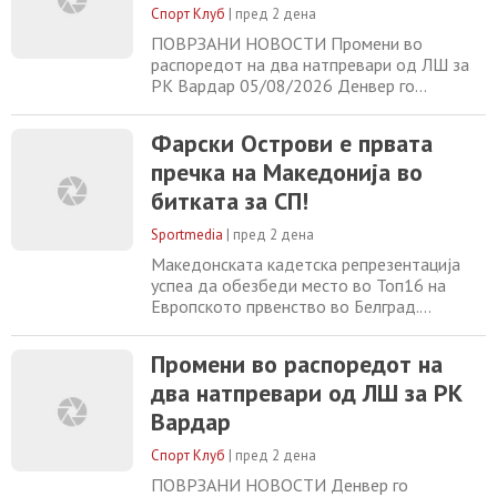
Спорт Клуб
|
пред 2 дена
внимание ќе се посвети на физичката и
тактичка подготвеност во пресрет
ПОВРЗАНИ НОВОСТИ Промени во
распоредот на два натпревари од ЛШ за
РК Вардар 05/08/2026 Денвер го
подготвува најголемиот договор во
историјата на НБА лигата 05/08/2026
Фарски Острови е првата
Факундо Кампацо повторно во дресот на
пречка на Македонија во
Ц. Звезда?! 05/08/2026 Мурињо децидно
му рекол на Камавинга да замине од
битката за СП!
Мадрид 05/08/2026
Sportmedia
|
пред 2 дена
Македонската кадетска репрезентација
успеа да обезбеди место во Топ16 на
Европското првенство во Белград.
Избраниците на селекторот, Горан
Кузманоски остварија две победи после
Промени во распоредот на
трите порази на стартот и се најдоа во
два натпревари од ЛШ за РК
позиција да се борат за место на
Светското првенство 2027 година. Прв
Вардар
противник во битката за пласман од 9. до
16. место е селекцијата
Спорт Клуб
|
пред 2 дена
ПОВРЗАНИ НОВОСТИ Денвер го