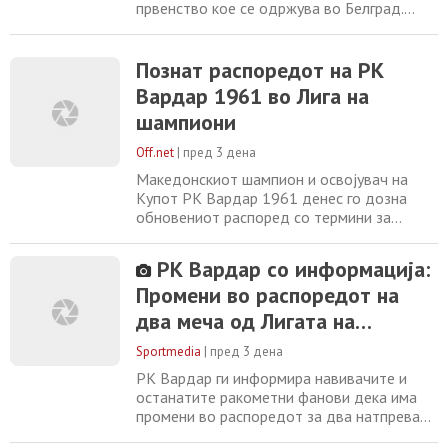
првенство кое се одржува во Белград.
После Италија, избраниците на
селекторот, Горан Кузманоски славеа
против Турција со 27-29 (15-13). Ѓорѓи
Познат распоредот на РК
Николовски беше одличен на нашиот гол,
Вардар 1961 во Лига на
запиша 13 интервенции. Поповски
шампиони
постигна 9 гола, два помалку имаше
Дамчевски. Нашите ракометари
Off.net
|
пред 3 дена
Македонскиот шампион и освојувач на
Купот РК Вардар 1961 денес го дозна
обновениот распоред со термини за
настапите во елитната Лига на шампиони.
Црвено-црните како двократен европски
РК Вардар со информација:
шампион се враќаат во најдоброто
Промени во распоредот на
друштво и отвораат на 10-ти септември
со гостински дуел кај германски Мелсунген.
два меча од Лигата на
РК Вардар 1961 е во група со германски
Шампионите!
Мелсунген, со
Sportmedia
|
пред 3 дена
РК Вардар ги информира навивачите и
останатите ракометни фанови дека има
промени во распоредот за два натпревари
од групната фаза во ЕХФ Лигата на