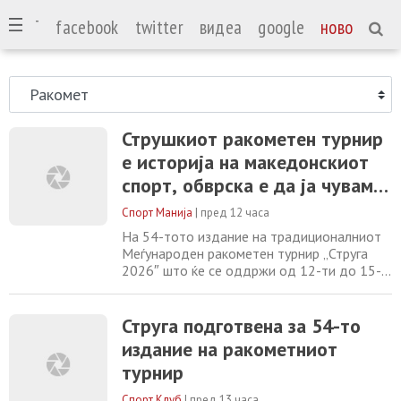
СПОРТ
facebook
twitter
видеа
google
ново
Струшкиот ракометен турнир
е историја на македонскиот
спорт, обврска е да ја чуваме
традицијата!
Спорт Манија
|
пред 12 часа
На 54-тото издание на традиционалниот
Меѓународен ракометен турнир „Струга
2026″ што ќе се оддржи од 12-ти до 15-
ти август, на отвореното игралиште „Горан
Попоски – Бабец“ ќе играат шест екипи,
поделени во две групи. Во групата А се
Струга подготвена за 54-то
Вардар, Бутел Скопје и Прилеп, додека во
издание на ракометниот
групата Б ќе играат домаќинот Струга,
турнир
Охрид и српскиот претставник Дубочица
Спорт Клуб
|
пред 13 часа