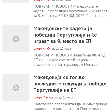
ПОВРЗАНИ НОВОСТИ Македонските
кадети ја победија Португалија и ќе играат
за 9. место на ЕП 07/08/2026 Тајните на
ФБИ од СП го шокираа светот: Влегувам
на стадионот за да го разнесам Меси со
Македонските кадети ја
четири бомби... 07/08/2026 Јунајтед го
победија Португалија и ќе
испрати Бајнадир во Селта, а Витек во
Мидлзброу 07/08/2026 Натпревар на
играат за 9. место на ЕП
Барселона откажан поради мигрантската
криза 07/08/2026
Спорт Клуб
|
пред 15 часа
ПОВРЗАНИ НОВОСТИ Тајните на ФБИ од
СП го шокираа светот: Влегувам на
стадионот за да го разнесам Меси со
четири бомби... 07/08/2026 Јунајтед го
испрати Бајнадир во Селта, а Витек во
Македонија со гол во
Мидлзброу 07/08/2026 Натпревар на
последните секунди ја победи
Барселона откажан поради мигрантската
криза 07/08/2026 Официјално:
Португалија на ЕП
Легендарниот Диего Форлан е нов
селектор на Уругвај(ФОТО) 07/08/2026
Спорт Манија
|
пред 17 часа
Кадетската репрезентација на Македонија
славеше над врсниците од Португалија со