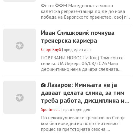
Фото: ФФМ Македонската машка
кадетска репрезентација дојде до нова
победа на Европското првенство, овој пат
вредна – билет за настап на Светското
првенство 2027 година. Избраниците на
Иван Слишковиќ почнува
Горан Кузманоски во битката за пласман
тренерска кариера
од 9-то до 16-то место беа подобри од
Фарски Острови со 32-34 (13-18).
Спорт Клуб
|
пред еден ден
Победата е максимално заслужена
бидејќи Македонија беше
ПОВРЗАНИ НОВОСТИ Клеј Томпсон се
сели во ЛА Лејкерс 06/08/2026 Чаир
дефинитивно нема да игра следната
сезона во Првата кошаркарска лига
06/08/2026 Де Блекере шеф на судиите
Лазаров: Имињата не ја
во Србија 06/08/2026 Иван Перишиќ се
даваат целата слика, за тим
враќа во Интер 06/08/2026
треба работа, дисциплина и
систем!
Sportmedia
|
пред еден ден
По неколкудневните тренинзи во Скопје
кои беа воведни во подготвителниот
процес за претстојната сезона,
ракометарите на РК Алкалоид се