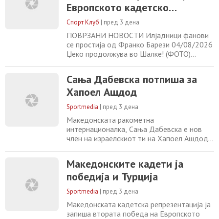
големо засилување во редовите на Сисак,
Европското кадетско
и во нападот и во одбраната, а неговото
првенство
меѓународно искуство
Спорт Клуб
|
пред 3 дена
ПОВРЗАНИ НОВОСТИ Илјадници фанови
се простија од Франко Барези 04/08/2026
Џеко продолжува во Шалке! (ФОТО)
04/08/2026 Искусниот Николиќ е нов
кошаркар на МЗТ Скопје 04/08/2026
Сања Дабевска потпиша за
Ѓоковиќ предлага реформа во тенисот
Хапоел Ашдод
04/08/2026
Sportmedia
|
пред 3 дена
Македонската ракометна
интернационалка, Сања Дабевска е нов
член на израелскиот ти на Хапоел Ашдод.
Досегашниот член на екипата на Бор од
Црна Гора ја продолжува својата
Македонските кадети ја
интернационална приказна, со нова
победија и Турција
авантура, овојпат во силната лига на
Израел. Дабевска со својата борбеност,
Sportmedia
|
пред 3 дена
пожртвуваност и победнички дух со
години е пример за професионализам и
Македонската кадетска репрезентација ја
запиша втората победа на Европското