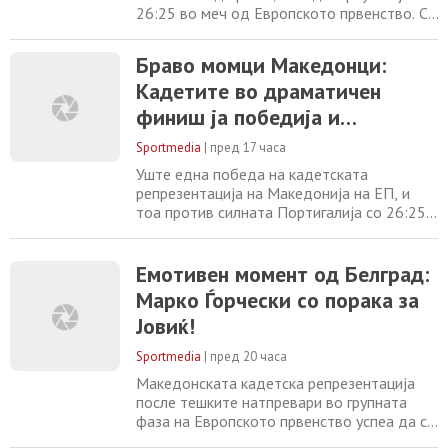
26:25 во меч од Европското првенство. Со
овој триумф, нашите надежи се изборија
да играат во борба за деветото место на
Браво момци Македонци:
континенталниот собир и тоа против
Кадетите во драматичен
подобриот од мечот меѓу Австрија и
Израел. Ќе беше голема штета Македонија
финиш ја победија и
да не славеше против Португалија, ако се
Португалија!
Sportmedia
|
пред 17 часа
Уште една победа на кадетската
репрезентација на Македонија на ЕП, и
тоа против силната Портигалија со 26:25 и
тоа со гол на Костов на 5-6 секунди до
крајот. Уф, каков меч одиграа нашите
кадети против Португалија? Сепак на
Емотивен момент од Белград:
крајот заслужена победа со која во
Марко Ѓорчески со порака за
недела ќе играме за 9.место на ова ЕП и
Јовиќ!
тоа против победникот од дуелот
Австрија – Израел. Македонија
Sportmedia
|
пред 20 часа
Македонската кадетска репрезентација
после тешките натпревари во групната
фаза на Европското првенство успеа да се
издигне и да влезе во серија од три