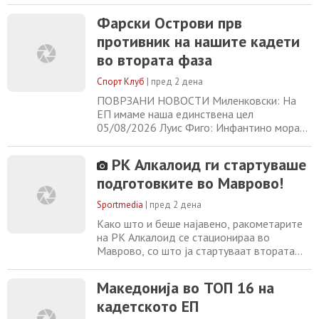
преселија во Маврово каде што во многу
Фарски Острови прв
подобри, пред сѐ временски услови ги
противник на нашите кадети
полнат батериите за активностите што ќе
ги очекуваат ракометарите кога на ред ќе
во втората фаза
дојде натпреварувачкиот дел. Во
комплетен состав, со исклучок
Спорт Клуб
|
пред 2 дена
ПОВРЗАНИ НОВОСТИ Миленковски: На
ЕП имаме наша единствена цел
05/08/2026 Луис Фиго: Инфантино мора
веднаш да замине 05/08/2026 Реал го
заврши најскапиот трансфер во клупската
РК Алкалоид ги стартуваше
историја 05/08/2026 Шекил О’Нил: Леброн
подготовките во Маврово!
ќе се обиде да дојде до 50.000 поени
05/08/2026
Sportmedia
|
пред 2 дена
Како што и беше најавено, ракометарите
на РК Алкалоид се стационираа во
Маврово, со што ја стартуваат втората
фаза од тековките подготовки во пресрет
на новата 2026/27 сезона. Екипата
Македонија во ТОП 16 на
предводена од шефот на струката Кирил
кадетското ЕП
Лазаров е во полн состав. На
подготовките во Маврово најголемо