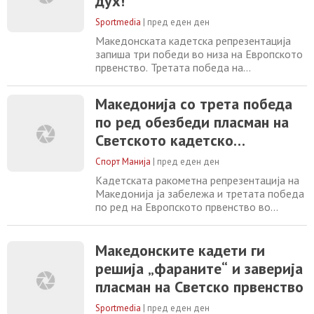
дух!
06/08/2026
Sportmedia
|
пред еден ден
Македонската кадетска репрезентација
запиша три победи во низа на Европското
првенство. Третата победа на
шампионатот кој се одржува во Белград
за нашите надежи значеше заверка на
Македонија со трета победа
билет за Светското првенство следната
по ред обезбеди пласман на
година. Денеска избраниците на
селекторот, Горан Кузманоски славеа
Светското кадетско
против Фарски Острови со 32-34. Ова
првенство
беше уште еден тежок натпревар
Спорт Манија
|
пред еден ден
Кадетската ракометна репрезентација на
Македонија ја забележа и третата победа
по ред на Европското првенство во
Србија. Нашите ракометари беа подобри
од Фарските Острови со 34-32 и во
следната рунда ќе разигруваат против
Македонските кадети ги
Португалија за пласман од деветтото до
решија „фараните“ и заверија
12-тото место. Она што е уште поважно,
пласман на Светско првенство
со оваа победа Македонија си го
обезбеди учеството
Sportmedia
|
пред еден ден