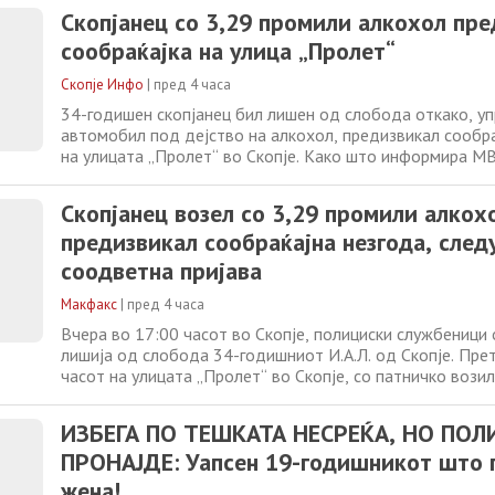
Наместо првично изречената казна од 16 години затвор
Скопјанец со 3,29 промили алкохол пр
второстепениот суд одлучи таа да
сообраќајка на улица „Пролет“
Скопје Инфо
|
пред 4 часа
34-годишен скопјанец бил лишен од слобода откако, уп
автомобил под дејство на алкохол, предизвикал сообра
на улицата „Пролет“ во Скопје. Како што информира МВ
случил вчера околу 15:10 часот, кога автомобил „матиз
регистарски ознаки, управуван од И.А.Л. (34), се судрил
Скопјанец возел со 3,29 промили алкох
„хонда“, кој го управувал
предизвикал сообраќајна незгода, след
соодветна пријава
Макфакс
|
пред 4 часа
Вчера во 17:00 часот во Скопје, полициски службеници 
лишија од слобода 34-годишниот И.А.Л. од Скопје. Пре
часот на улицата „Пролет“ во Скопје, со патничко возил
скопски регистарски ознаки, кое го управувал, учествув
незгода со патничко возило „хонда“ со скопски регистар
ИЗБЕГА ПО ТЕШКАТА НЕСРЕЌА, НО ПОЛ
управувано
ПРОНАЈДЕ: Уапсен 19-годишникот што 
жена!