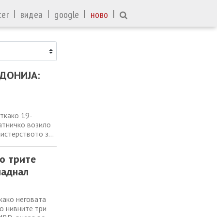
|
|
|
|
ter
видеа
google
ново
ДОНИЈА:
откако 19-
атничко возило
нистерството за
т 2026 година во
ле патничко
со трите
паднал
како неговата
со нивните три