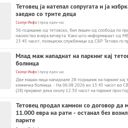
изврши етапно, но до моментот на пријавувањето сума
Тетовец ја натепал сопругата и ја избр
исплатена, а камионот не бил вратен. Случајот
заедно со трите деца
Скопје Инфо
|
пред еден час
36-годишник од тетовско, бил лишен од слобода по при
насилство вчера вечерта. Како што информираат од МВ
23:45 часот, полициски службеници од СВР Тетово го пр
постапувајќи по пријава од неговата 26-годишна сопруга
дека околу 21:00 часот во нивниот дом тој ја избркал
Млад маж нападнат на паркинг кај тето
со нивните
болница
Скопје Инфо
|
пред еден час
Две машки лица нападнале 28-годишник на паркинг кај 
клиничка болница. - На 06.08.2026 во 13:45 часот во СВ
(28) пријавил дека околу 12:30 часот на паркинг просто
центар во Тетово, по кратка расправија, бил физички н
машки лица, информираа од МВР. Се преземаат мерки з
Тетовец продал камион со договор да 
на случајот.
11.000 евра на рати - останал без возил
парите