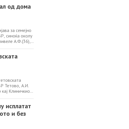
та не била
кал од дома
јава за семејно
Р, синоќа околу
ивеле А.Ф.(36),
. Таа пријавила
 од домот заедно
вската
тетовската
Р Тетово, А.И.
р кај Клиничкиот
ападнат од две
а расчистување
му исплатат
ото и без