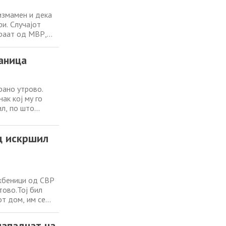
измамен и дека
и. Случајот
ираат од МВР,
л со С.Б. од
ски регистарски
аница
рано утрово.
ак кој му го
ил, по што
 05:00 часот на
олициската
ец искршил
ужбеници од СВР
тово.Тој бил
от дом, им се
 август, откако
ината, а потоа
нападнат на