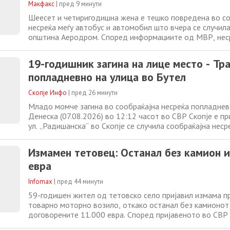
Макфакс
|
пред 9 минути
Шеесет и четиригодишна жена е тешко повредена во с
несреќа меѓу автобус и автомобил што вчера се случила
општина Аеродром. Според информациите од МВР, нес
пријавена во полицијата во 13:40 часот, а се случила н
булеварот „Јане Сандански“ со сервисна улица. Во неср
19-годишник загина на лице место - Тра
учествувале автобус „МАН“ со скопски
попладневно на улица во Бутел
Скопје Инфо
|
пред 26 минути
Младо момче загина во сообраќајна несреќа попладнево
Денеска (07.08.2026) во 12:12 часот во СВР Скопје е пр
ул. „Радишанска“ во Скопје се случила сообраќајна неср
патничко возило „алфа ромео“ со италијански регистарс
управувано од С.Б. (46) и мотоцикл без регистарски озн
Измамен тетовец: Останал без камион и
Н.М. (19) од скопско,
евра
Infomax
|
пред 44 минути
59-годишен жител од тетовско село пријавил измама п
товарно моторно возило, откако останал без камионот
договорените 11.000 евра. Според пријавеното во СВР
возилото било предадено на купувачот со договор пла