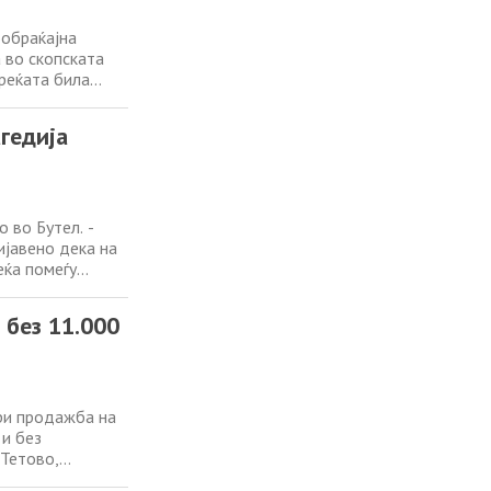
ообраќајна
 во скопската
реќата била
а крстосницата на
еќата
гедија
 во Бутел. -
ијавено дека на
еќа помеѓу
ки ознаки,
аки, управуван од
 без 11.000
ри продажба на
 и без
 Тетово,
ќањето да се