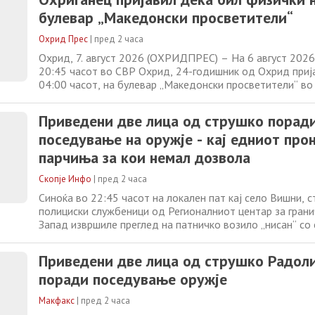
со остар предмет
булевар „Македонски просветители“
Охрид Прес
|
пред 2 часа
Охрид, 7. август 2026 (ОХРИДПРЕС) – На 6 август 2026
20:45 часот во СВР Охрид, 24-годишник од Охрид приј
04:00 часот, на булевар „Македонски просветители“ во
физички нападнат од страна на друго лице. – Се презем
расчистување на случајот, информираат од СВР ОХрид. 
Приведени две лица од струшко порад
СВР Охрид фото: ОхридПрес
поседување на оружје - кај едниот про
парчиња за кои немал дозвола
Скопје Инфо
|
пред 2 часа
Синоќа во 22:45 часот на локален пат кај село Вишни, с
полициски службеници од Регионалниот центар за гран
Запад извршиле преглед на патничко возило „нисан“ со
регистарски ознаки, управувано од Љ.Љ.(31), а сопатниц
Л.З.(49) и Б.Љ.(58), сите од село Радолишта, струшко. 
Приведени две лица од струшко Радол
информираат дека во возилото биле
поради поседување оружје
Макфакс
|
пред 2 часа