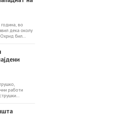
 година, во
авил дека околу
 Охрид бил
аат мерки за
(Крај) извор:
и
најдени
трушко,
ични работи
 струшки
и биле Е.Љ.(35),
Од МВР
ишта