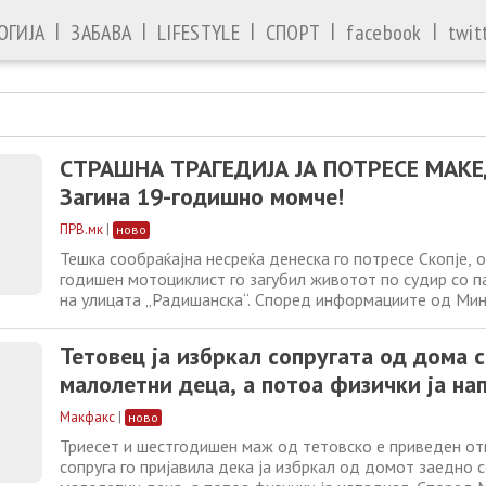
|
|
|
|
|
ОГИЈА
ЗАБАВА
LIFESTYLE
СПОРТ
facebook
twit
СТРАШНА ТРАГЕДИЈА ЈА ПОТРЕСЕ МАКЕ
Загина 19-годишно момче!
ПРВ.мк
|
ново
Тешка сообраќајна несреќа денеска го потресе Скопје, 
годишен мотоциклист го загубил животот по судир со п
на улицата „Радишанска“. Според информациите од Ми
внатрешни работи, несреќата била пријавена на 7 авгус
12:12 часот во СВР Скопје. Во сообраќајката учествува
Тетовец ја избркал сопругата од дома 
возило „Алфа Ромео“
малолетни деца, а потоа физички ја на
Макфакс
|
ново
Триесет и шестгодишен маж од тетовско е приведен от
сопруга го пријавила дека ја избркал од домот заедно 