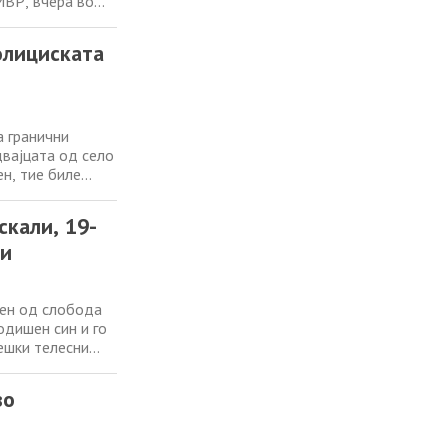
МВР, вчера во
Тетово го лишиле
о. Претходно,
олициската
а гранични
двајцата од село
н, тие биле
одземен кокаин.
 при преземање
скали, 19-
ди
шен од слобода
одишен син и го
тешки телесни
ужбеници од СВР
т, постапувајќи
во