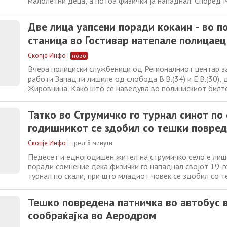
малолетни деца, а потоа физички ја нападнал. Според 
23:45 часот во Тетово, полициски службеници од СВР 
од слобода А.Ф. (36) од тетовско, со престој во Тетов
Две лица уапсени поради кокаин - во п
неговата 26-годишна
станица во Гостивар натепале полицаец
Скопје Инфо
|
ново
Вчера полициски службеници од Регионалниот центар з
работи Запад ги лишиле од слобода В.В.(34) и Е.В.(30), 
Жировница. Како што се наведува во полицискиот билте
уапсени затоа што при преглед кај нив бил пронајден и 
Тие биле задржани во Полициската станица Гостивар, а
Татко во Струмичко го турнал синот по 
на службени дејствија,
годишникот се здобил со тешки повре
Скопје Инфо
|
пред 8 минути
Педесет и едногодишен жител на струмичко село е ли
поради сомнение дека физички го нападнал својот 19-г
турнал по скали, при што младиот човек се здобил со 
повреди. Според информациите од МВР, полициски сл
Струмица го привеле осомничениот вчера во 16:40 часо
Тешко повредена патничка во автобус 
по претходна пријава
сообраќајка во Аеродром