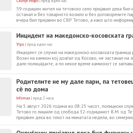
Скопје Инфо
|
пред еден час
59-годишен жител на тетовско село пријавил дека бил 
останал и без товарното возило и без договорените пар
вчера бил пријавен во СВР Тетово, а како што информ
пријавителот навел дека во април годинава се договори
скопско да му продаде товарно моторно возило со скоп
Инцидент на македонско-косовската гр
ознаки, сопственост
Утро
|
пред еден час
Инцидент се случил на македонско-косовската граница 
Возач на камион кој доаѓал од Косово, не застанал на зн
дале полицајците, а по некое време камионот се заглав
возачот избегал, информира МВР. „На 05.08.2026 околу
место викано Кодра Фура, полициски службеници од П
Родителите не му дале пари, па тетов
станица за граничен надзор
сѐ по дома
Infomax
|
пред 2 часа
На 5 август 2026 година во 08:25 часот, полициски сл
Тетово го лишиле од слобода 32-годишниот В.М. од Те
пријавен дека во текот на минатата недела, во семејни
заканувал на неговите родители со остар предмет. На 3
родителите не му дале пари, тој оштетил дел од покуќн
Охриѓанец пријавил дека бил физички 