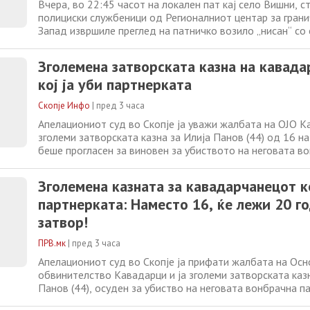
Вчера, во 22:45 часот на локален пат кај село Вишни, с
полициски службеници од Регионалниот центар за гран
Запад извршиле преглед на патничко возило „нисан“ со
регистарски ознаки, управувано од 31-годишниот Љ.Љ.,
биле 35-годишниот Е.Љ., 49-годишниот Л.З. и 58-годиш
Зголемена затворската казна на кавад
од село Радолишта, струшко. Притоа,
кој ја уби партнерката
Скопје Инфо
|
пред 3 часа
Апелациониот суд во Скопје ја уважи жалбата на ОЈО К
зголеми затворската казна за Илија Панов (44) од 16 на
беше прогласен за виновен за убиството на неговата в
партнерка Сузана Серенакова (52), извршено во јануари
Кавадарци. Панов и обвинителството се жалеа на први
Зголемена казната за кавадарчанецот ко
но Апелација одлучи
партнерката: Наместо 16, ќе лежи 20 г
затвор!
ПРВ.мк
|
пред 3 часа
Апелациониот суд во Скопје ја прифати жалбата на Осн
обвинителство Кавадарци и ја зголеми затворската казн
Панов (44), осуден за убиство на неговата вонбрачна п
Серенакова (52), кое се случи во јануари 2025 година в