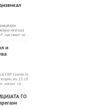
,
едизвикал
равувајќи
ќајна незгода
Р, настанот се
“ со скопски
 со автомобил
ол и
ува
од СВР Скопје го
тходно, во 15:10
о „матиз“ со
ал во сообраќајна
ски ознаки,
ИЦИЈАТА ГО
прегази