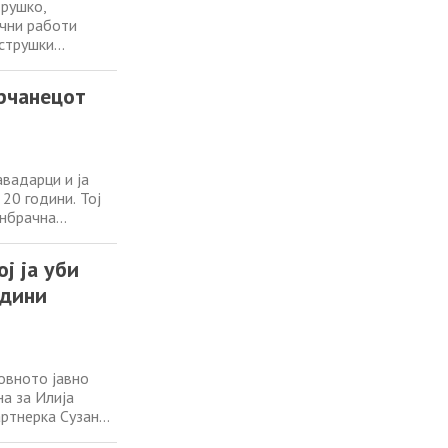
трушко,
ични работи
 струшки
 а сопатници
ниот Б.Љ., сите
арчанецот
авадарци и ја
 20 години. Тој
онбрачна
 2025 година во
чната пресуда,
ј ја уби
одини
овното јавно
а за Илија
артнерка Сузана
о Кавадарци.