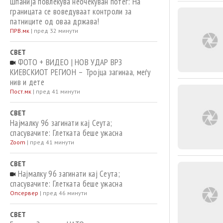
Шпанија повлекува неочекуван потег: На
границата се воведуваат контроли за
патниците од оваа држава!
ПРВ.мк
|
пред 32 минути
СВЕТ
ФОТО + ВИДЕО | НОВ УДАР ВРЗ
КИЕВСКИОТ РЕГИОН – Тројца загинаа, меѓу
нив и дете
Пост.мк
|
пред 41 минути
СВЕТ
Најмалку 96 загинати кај Сеута;
спасувачите: Глетката беше ужасна
Zoom
|
пред 41 минути
СВЕТ
Најмалку 96 загинати кај Сеута;
спасувачите: Глетката беше ужасна
Опсервер
|
пред 46 минути
СВЕТ