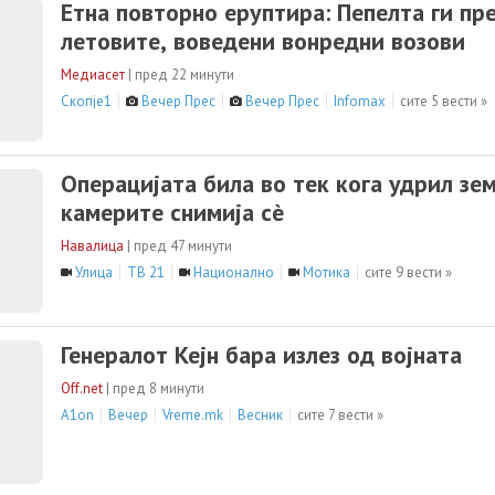
Етна повторно еруптира: Пепелта ги пр
летовите, воведени вонредни возови
Медиасет
|
пред 22 минути
Скопје1
Вечер Прес
Вечер Прес
Infomax
сите 5 вести »
Операцијата била во тек кога удрил зем
камерите снимија сè
Навалица
|
пред 47 минути
Улица
ТВ 21
Национално
Мотика
сите 9 вести »
Генералот Кејн бара излез од војната
Off.net
|
пред 8 минути
A1on
Вечер
Vreme.mk
Весник
сите 7 вести »