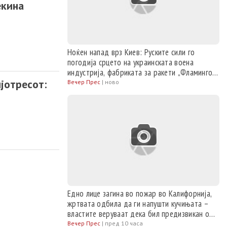
екина
Ноќен напад врз Киев: Руските сили го
погодија срцето на украинската воена
индустрија, фабриката за ракети „Фламинго“
јотресот:
и складиште за гориво
Вечер Прес
|
ново
Едно лице загина во пожар во Калифорнија,
жртвата одбила да ги напушти кучињата –
властите веруваат дека бил предизвикан од
моторна пила
Вечер Прес
|
пред 10 часа