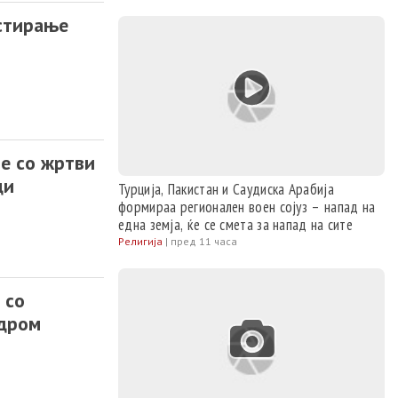
естирање
не со жртви
ци
Турција, Пакистан и Саудиска Арабија
формираа регионален воен сојуз – напад на
една земја, ќе се смета за напад на сите
Религија
|
пред 11 часа
 со
одром