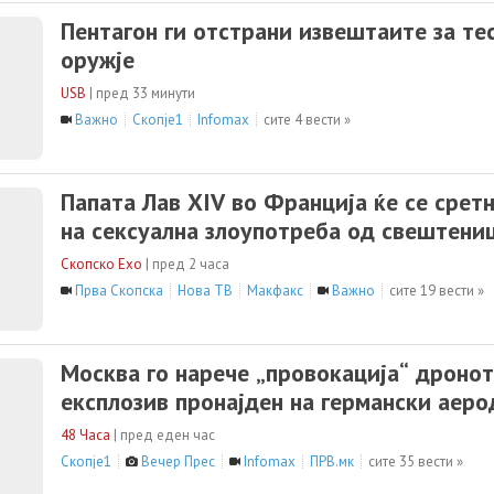
Пентагон ги отстрани извештаите за т
оружје
USB
|
пред 33 минути
Важно
Скопје1
Infomax
сите 4 вести »
Папата Лав XIV во Франција ќе се срет
на сексуална злоупотреба од свештени
Скопско Ехо
|
пред 2 часа
Прва Скопска
Нова ТВ
Макфакс
Важно
сите 19 вести »
Москва го нарече „провокација“ дронот
експлозив пронајден на германски аер
48 Часа
|
пред еден час
Скопје1
Вечер Прес
Infomax
ПРВ.мк
сите 35 вести »