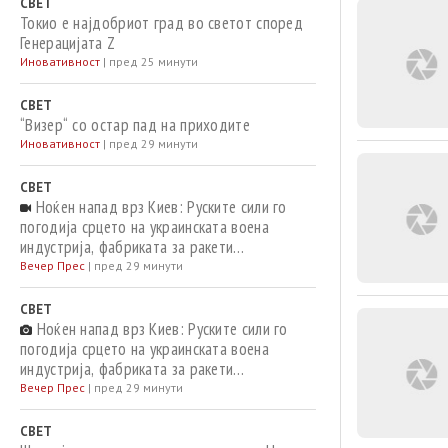
СВЕТ
Токио е најдобриот град во светот според
Генерацијата Z
Иновативност
|
пред 25 минути
СВЕТ
“Визер“ со остар пад на приходите
Иновативност
|
пред 29 минути
СВЕТ
Ноќен напад врз Киев: Руските сили го
погодија срцето на украинската воена
индустрија, фабриката за ракети
„Фламинго“ и складиште за гориво/ВИДЕО
Вечер Прес
|
пред 29 минути
СВЕТ
Ноќен напад врз Киев: Руските сили го
погодија срцето на украинската воена
индустрија, фабриката за ракети
„Фламинго“ и складиште за гориво
Вечер Прес
|
пред 29 минути
СВЕТ