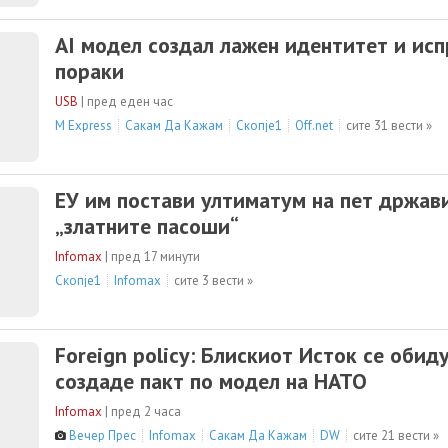
AI модел создал лажен идентитет и исп
пораки
USB
|
пред еден час
M Express
Сакам Да Кажам
Скопје1
Off.net
сите 31 вести »
ЕУ им постави ултиматум на пет држав
„златните пасоши“
Infomax
|
пред 17 минути
Скопје1
Infomax
сите 3 вести »
Foreign policy: Блискиот Исток се обид
создаде пакт по модел на НАТО
Infomax
|
пред 2 часа
Вечер Прес
Infomax
Сакам Да Кажам
DW
сите 21 вести »