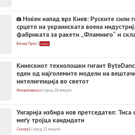
Ноќен напад врз Киев: Руските сили г
срцето на украинската воена индустриј
фабриката за ракети „Фламинго“ и скл
гориво
Вечер Прес
|
ново
Кинескиот технолошки гигант ByteDanc
еден од најголемите модели на вештач
интелигенција во светот
Иновативност
|
пред 18 минути
Унгарија избира нов претседател: Тиса 
меѓу тројца кандидати
Скопје1
|
пред 22 минути