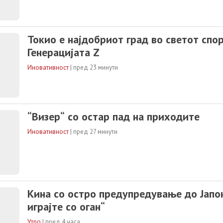
Токио е најдобриот град во светот спо
Генерацијата Z
Иновативност
|
пред 23 минути
“Визер“ со остар пад на приходите
Иновативност
|
пред 27 минути
Кина со остро предупредување до Јапон
играјте со оган“
Утро
|
пред 4 часа