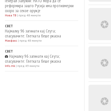
Генерал Залужни: НАТО мора да се
реформира зашто Русија има противмерки
скоро за секое оружје
Нова ТВ
|
пред 48 минути
СВЕТ
Најмалку 96 загинати кај Сеута;
спасувачите: Глетката беше ужасна
Макфакс
|
пред 48 минути
СВЕТ
Најмалку 96 загинати кај Сеута;
спасувачите: Глетката беше ужасна
Info.mk
|
пред 49 минути