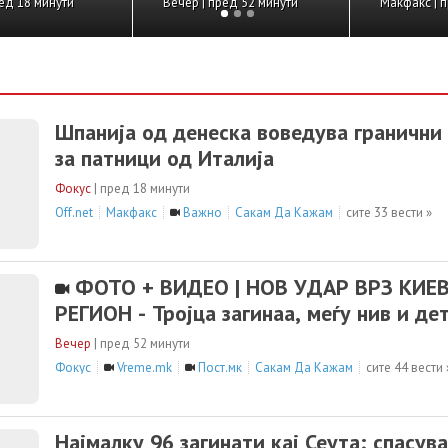
ката за ракети
земја, ќе се смета
с | ново
Религија | пред 11 часа
инго“ и складиште за
на сите
о
Шпанија од денеска воведува гранични
за патници од Италија
Фокус
|
пред 18 минути
Off.net
Макфакс
Важно
Сакам Да Кажам
сите 33 вести »
ФОТО + ВИДЕО | НОВ УДАР ВРЗ КИЕ
РЕГИОН - Тројца загинаа, меѓу нив и де
Вечер
|
пред 52 минути
Фокус
Vreme.mk
Пост.мк
Сакам Да Кажам
сите 44 вести 
Најмалку 96 загинати кај Сеута; спасува