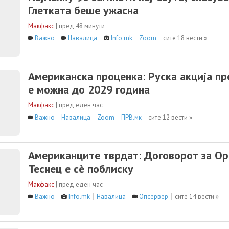
Глетката беше ужасна
Макфакс
|
пред 48 минути
Важно
Навалица
Info.mk
Zoom
сите 18 вести »
Американска проценка: Руска акција п
е можна до 2029 година
Макфакс
|
пред еден час
Важно
Навалица
Zoom
ПРВ.мк
сите 12 вести »
Американците тврдат: Договорот за О
Теснец е сè поблиску
Макфакс
|
пред еден час
Важно
Info.mk
Навалица
Опсервер
сите 14 вести »