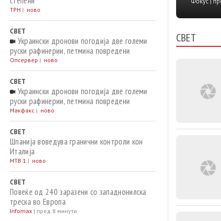
фабри
степени
Вечер Пре
ТРН
|
ново
„Флам
горив
СВЕТ
СВЕТ
Украински дронови погодија две големи
руски рафинерии, петмина повредени
Опсервер
|
ново
СВЕТ
Украински дронови погодија две големи
руски рафинерии, петмина повредени
Макфакс
|
ново
СВЕТ
Шпанија воведува гранични контроли кон
Италија
МТВ 1
|
ново
СВЕТ
Повеќе од 240 заразени со западнонилска
треска во Европа
Infomax
|
пред 8 минути