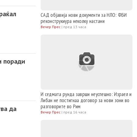
раќал
САД објавија нови документи за НЛО: ФБИ
реконструкиура неколку настани
Вечер Прес
|
пред 13 часа
и поради
И седмата рунда заврши неуспешно: Израел и
Либан не постигнаа договор за нови зони во
разговорите во Рим
ува да
Вечер Прес
|
пред 16 часа