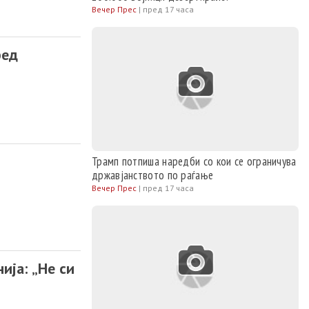
Вечер Прес
|
пред 17 часа
ред
Трамп потпиша наредби со кои се ограничува
државјанството по раѓање
Вечер Прес
|
пред 17 часа
ија: „Не си