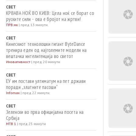
СВЕТ
КРВАВА НОЌ ВО КИЕВ: Цела ноќ се борат со
руските сили - ова е бројот на жртви!
ПРВ.мк
|
пред 13 минути
СВЕТ
Кинескиот технолошки гигант ByteDance
тренира еден од најголемите модели на
вештачка интелигенција во светот
Иновативност
|
пред 20 минути
СВЕТ
ЕУ им постави ултиматум на пет држави
поради „златните пасоши“
Infomax
|
пред 22 минути
СВЕТ
Зеленски во прва официјална посета на
Србија
МТВ 1
|
пред 25 минути