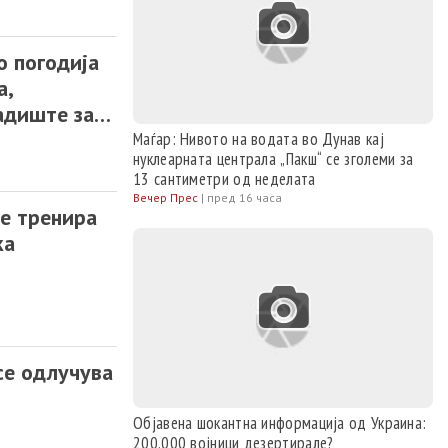
о погодија
а,
адиште за
Маѓар: Нивото на водата во Дунав кај
нуклеарната централа „Пакш“ се зголеми за
13 сантиметри од неделата
Вечер Прес
|
пред 16 часа
e тренира
ка
се одлучува
Објавена шокантна информација од Украина:
200.000 војници дезертирале?