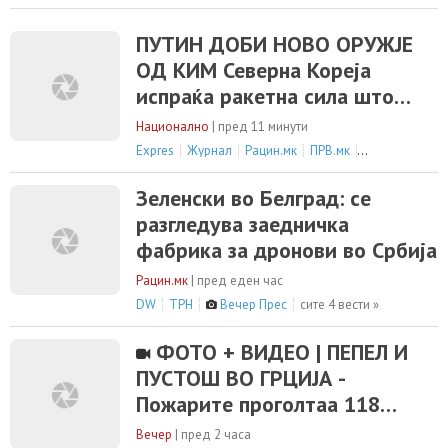
ПУТИН ДОБИ НОВО ОРУЖЈЕ
ОД КИМ Северна Кореја
испраќа ракетна сила што
може да ја промени војната
Национално
|
пред 11 минути
Expres
Журнал
Рацин.мк
ПРВ.мк
сите 11 вести 
Зеленски во Белград: се
разгледува заедничка
фабрика за дронови во Србија
Рацин.мк
|
пред еден час
DW
ТРН
Вечер Прес
сите 4 вести »
ФОТО + ВИДЕО | ПЕПЕЛ И
ПУСТОШ ВО ГРЦИЈА -
Пожарите проголтаа 118
објекти, не можат да се
Вечер
|
пред 2 часа