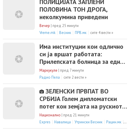
ПОЛИЦИЈАТА ЗАПЛЕНИ
ПОЛОВИНА ТОН ДРОГА,
неколкумина приведени
Вечер
|
пред 25 минути
Vreme.mk
Весник
ПРВ.мк
сите 4 вести »
Има институции кои одлично
си ја вршат работата:
Прилепската болница за една
година го преполови долгот и
Маркукуле
|
пред 7 минути
инвестираше околу 150
Радио Пела
сите 2 вести »
милиони денари во
ЗЕЛЕНСКИ ПРВПАТ ВО
модернизација
СРБИЈА Голем дипломатски
потег кон земјата на рускиот
сојузник
Национално
|
пред 21 минути
Expres
Навалица
Утрински Весник
Рацин.мк
си