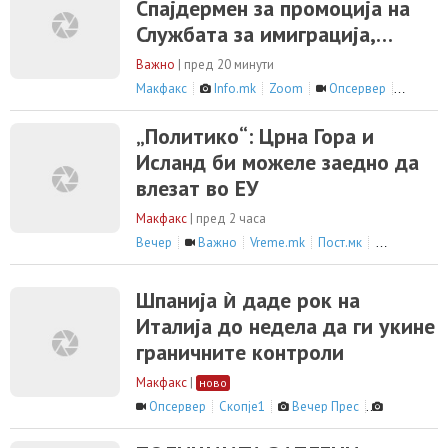
Спајдермен за промоција на
Службата за имиграција,
фановите на Марвел бесни
Важно
|
пред 20 минути
Макфакс
Info.mk
Zoom
Опсервер
сите 5 в
„Политико“: Црна Гора и
Исланд би можеле заедно да
влезат во ЕУ
Макфакс
|
пред 2 часа
Вечер
Важно
Vreme.mk
Пост.мк
сите 9 вести
Шпанија ѝ даде рок на
Италија до недела да ги укине
граничните контроли
Макфакс
|
ново
Опсервер
Скопје1
Вечер Прес
Вечер Пре