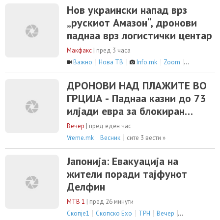
Нов украински напад врз
„рускиот Амазон“, дронови
паднаа врз логистички центар
Макфакс
|
пред 3 часа
Важно
Нова ТВ
Info.mk
Zoom
сите 16 вес
ДРОНОВИ НАД ПЛАЖИТЕ ВО
ГРЦИЈА - Паднаа казни до 73
илјади евра за блокиран
пристап до морето
Вечер
|
пред еден час
Vreme.mk
Весник
сите 3 вести »
Јапонија: Евакуација на
жители поради тајфунот
Делфин
МТВ 1
|
пред 26 минути
Скопје1
Скопско Ехо
ТРН
Вечер
сите 16 вести