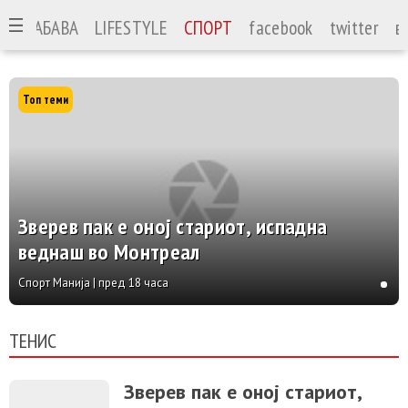
А
ЗАБАВА
LIFESTYLE
СПОРТ
facebook
twitter
в
Топ теми
Зверев пак е оној стариот, испадна
веднаш во Монтреал
Спорт Манија | пред 18 часа
ТЕНИС
Зверев пак е оној стариот,