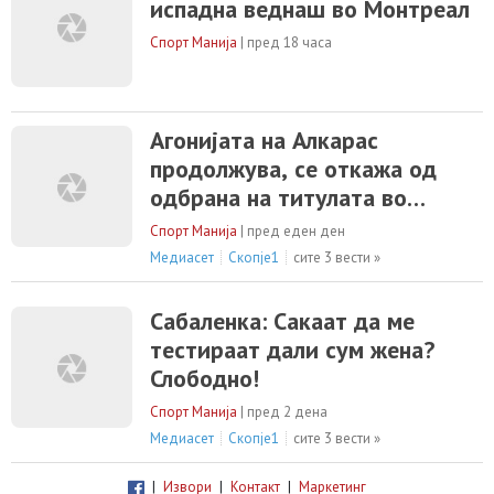
испадна веднаш во Монтреал
Спорт Манија
|
пред 18 часа
Агонијата на Алкарас
продолжува, се откажа од
одбрана на титулата во
Синсинати
Спорт Манија
|
пред еден ден
Медиасет
Скопје1
сите 3 вести »
Сабаленка: Сакаат да ме
тестираат дали сум жена?
Слободно!
Спорт Манија
|
пред 2 дена
Медиасет
Скопје1
сите 3 вести »
|
Извори
|
Контакт
|
Маркетинг