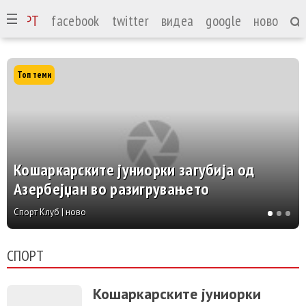
СПОРТ
facebook
twitter
видеа
google
ново
Топ теми
Кошаркарските јуниорки загубија од
Азербејџан во разигрувањето
Спорт Клуб | ново
СПОРТ
Кошаркарските јуниорки