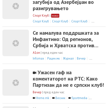
загубија од Азербејџан во
разигрувањето
Спорт Клуб
|
ново
Спорт Клуб
Спорт Клуб
Спорт Клуб
Спорт Клуб
Се намалува поддршката за
Инфантино: Од регионов,
Србија и Хрватска против
негов нов мандат во ФИФА
A1on
|
пред еден час
Infomax
Рацин.мк
Журнал
Вечер
сите 53 вести
Ужасен гаф на
коментаторот на РТС: Како
Партизан да не е српски клуб!
Вечер
|
пред еден час
Vreme.mk
Весник
Sportmedia
сите 4 вести