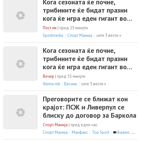
Кога сезоната ќе почне,
трибините ќе бидат празни
кога ќе игра еден гигант во
Серија А!
Пост.мк
|
пред 23 минути
Sportmedia
Спорт Манија
сите 3 вести »
Кога сезоната ќе почне,
трибините ќе бидат празни
кога ќе игра еден гигант во
Серија А!
Вечер
|
пред 55 минути
Vreme.mk
Весник
сите 3 вести »
Преговорите се ближат кон
крајот: ПСЖ и Ливерпул се
блиску до договор за Баркола
Спорт Манија
|
пред еден час
Спорт Манија
Макфакс
Top Sport
Важно
сите