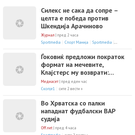
Силекс не сака да сопре –
целта е победа против
Шкендија Арачиново
Журнал
|
пред 2 часа
Sportmedia
Спорт Манија
Sportmedia
сите 4 вест
Ѓоковиќ предложи пократок
формат на мечевите,
Клајстерс му возврати:
Најубавите мечеви траат
Медиасет
|
пред еден час
четири-пет часа
Скопје1
сите 2 вести »
Во Хрватска со палки
нападнат фудбалски ВАР
судија
Off.net
|
пред 4 часа