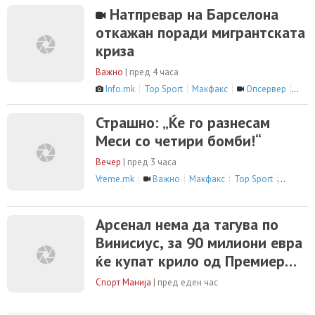
Натпревар на Барселона
откажан поради мигрантската
криза
Важно
|
пред 4 часа
Info.mk
Top Sport
Макфакс
Опсервер
сите
Страшно: „Ќе го разнесам
Меси со четири бомби!“
Вечер
|
пред 3 часа
Vreme.mk
Важно
Макфакс
Top Sport
сите 11 
Арсенал нема да тагува по
Винисиус, за 90 милиони евра
ќе купат крило од Премиер
лигата
Спорт Манија
|
пред еден час