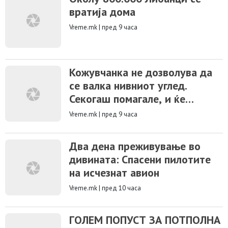
вратија дома
Vreme.mk
|
пред 9 часа
Кожувчанка не дозволува да
се валка нивниот углед.
Секогаш помагале, и ќе
помагаат
Vreme.mk
|
пред 9 часа
Два дена преживување во
дивината: Спасени пилотите
на исчезнат авион
Vreme.mk
|
пред 10 часа
ГОЛЕМ ПОПУСТ ЗА ПОТПОЛНА