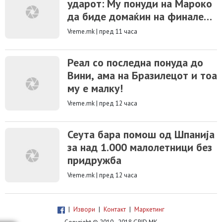
ударот: Му понуди на Мароко
да биде домаќин на финалето
на СП 2030!
Vreme.mk
|
пред 11 часа
Реал со последна понуда до
Вини, ама на Бразилецот и тоа
му е малку!
Vreme.mk
|
пред 12 часа
Сеута бара помош од Шпанија
за над 1.000 малолетници без
придружба
Vreme.mk
|
пред 12 часа
|
Извори
|
Контакт
|
Маркетинг