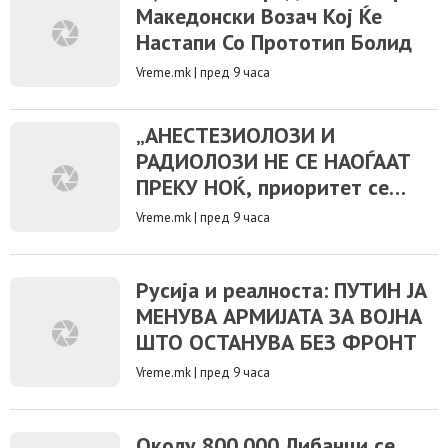
Македонски Возач Кој Ќе
Настапи Со Прототип Болид
Vreme.mk
|
пред 9 часа
„АНЕСТЕЗИОЛОЗИ И
РАДИОЛОЗИ НЕ СЕ НАОЃААТ
ПРЕКУ НОЌ, приоритет се
нови вработувања и
Vreme.mk
|
пред 9 часа
проширување на Позитивната
листа со лекови“
Русија и реалноста: ПУТИН ЈА
МЕНУВА АРМИЈАТА ЗА ВОЈНА
ШТО ОСТАНУВА БЕЗ ФРОНТ
Vreme.mk
|
пред 9 часа
Околу 800.000 Либанци се