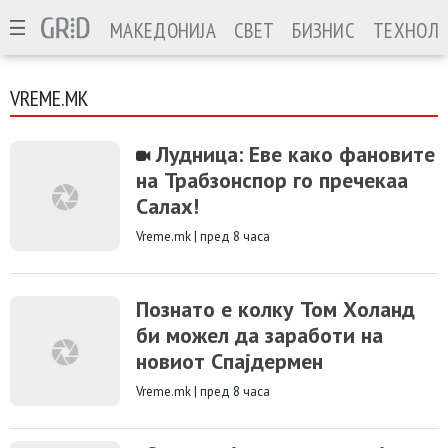
МАКЕДОНИЈА
СВЕТ
БИЗНИС
ТЕХНОЛО
VREME.MK
Лудница: Еве како фановите
на Трабзонспор го пречекаа
Салах!
Vreme.mk
|
пред 8 часа
Познато е колку Том Холанд
би можел да заработи на
новиот Спајдермен
Vreme.mk
|
пред 8 часа