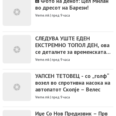
Фото на денот: Цел Милан
во дресот на Барези!
Vreme.mk
|
пред 9 часа
СЛЕДУВА УШТЕ ЕДЕН
ЕКСТРЕМНО ТОПОЛ ДЕН, ова
се деталите за временската
прогноза
Vreme.mk
|
пред 9 часа
УАПСЕН ТЕТОВЕЦ - со „голф“
возел во спротивна насока на
автопатот Скопје – Велес
Vreme.mk
|
пред 9 часа
Иџе Со Нов Предизвик – Прв