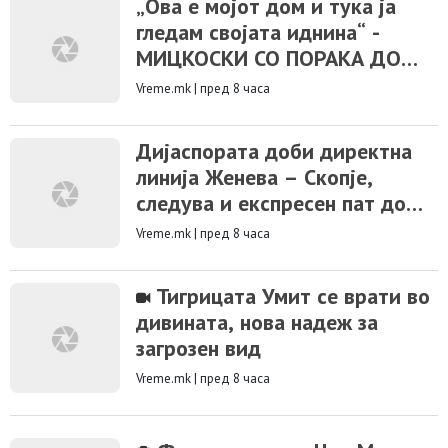
„Ова е мојот дом и тука ја
гледам својата иднина“ -
МИЦКОСКИ СО ПОРАКА ДО
ЖИТЕЛИТЕ НА НОВО СЕЛО
Vreme.mk
|
пред 8 часа
Дијаспората доби директна
линија Женева – Скопје,
следува и експресен пат до
Ново Село
Vreme.mk
|
пред 8 часа
Тигрицата Умит се врати во
дивината, нова надеж за
загрозен вид
Vreme.mk
|
пред 8 часа