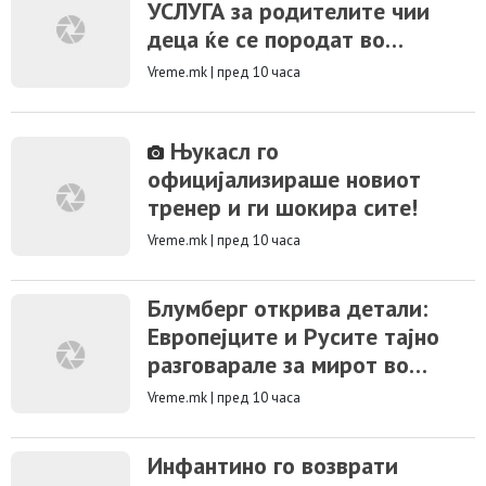
УСЛУГА за родителите чии
деца ќе се породат во
Клиника Жан Митрев
Vreme.mk
|
пред 10 часа
Њукасл го
официјализираше новиот
тренер и ги шокира сите!
Vreme.mk
|
пред 10 часа
Блумберг открива детали:
Европејците и Русите тајно
разговарале за мирот во
Украина
Vreme.mk
|
пред 10 часа
Инфантино го возврати