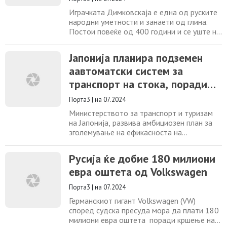
Играчката Димковскаја е една од руските
народни уметности и занаети од глина.
Постои повеќе од 400 години и се уште не
изгубила од својата популарност. Прв пат
се појавуа во населбата Димково, денес
Јапонија планира подземен
дел од градот Киров. Појавата на
аавтоматски систем за
играчката е поврзана со пролетниот
фестивал на свирежот Вјатка. Трговијата
транспорт на стока, поради
настанала меѓу женските жители од
недостаток на работна сила
населбата
Порта3
|
на 07.2024
Министерството за транспорт и туризам
на Јапонија, развива амбициозен план за
зголемување на ефикасноста на
логистиката, намалување на сообраќајните
гужви и решавање на сите сериозни кризи
Русија ќе добие 180 милиони
со недостаток на работна сила. Планот
евра оштета од Volkswagen
подразбира изградба на целосно
автоматизиран подземен транспортен
Порта3
|
на 07.2024
систем со должина од речиси 500km, кој
ќе ги поврзува Токио
Германскиот гигант Volkswagen (VW)
според судска пресуда мора да плати 180
милиони евра оштета поради кршење на