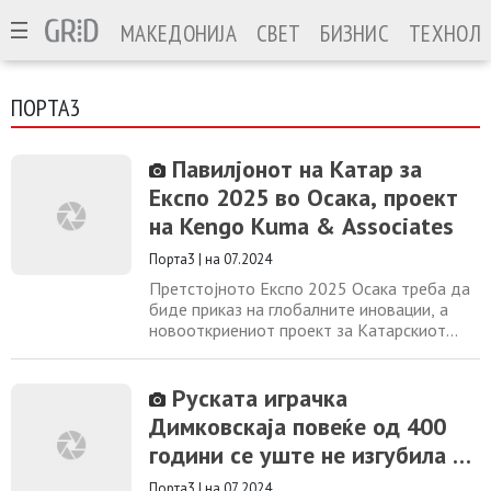
МАКЕДОНИЈА
СВЕТ
БИЗНИС
ТЕХНОЛО
ПОРТА3
Павилјонот на Катар за
Експо 2025 во Осака, проект
на Kengo Kuma & Associates
Порта3
|
на 07.2024
Претстојното Експо 2025 Осака треба да
биде приказ на глобалните иновации, а
новооткриениот проект за Катарскиот
павилјон од Kengo Kuma & Associates е
возбудлив поглед на она што
посетителите ги очекува. Проектиран во
Руската играчка
соработка со Qatar Museums, павилјонот
Димковскаја повеќе од 400
ќе биде домаќин на изложба на
години се уште не изгубила од
напредокот на Катар, а сето тоа во рамки
на внимателно изработеното
својата популарност
Порта3
|
на 07.2024