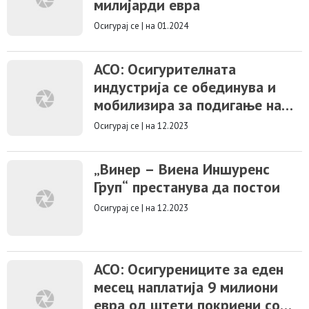
милијарди евра
Осигурај се
|
на 01.2024
ACO: Осигурителната
индустрија се обединува и
мобилизира за подигање на
нивото на финансиска
Осигурај се
|
на 12.2023
писменост
„Винер – Виена Иншуренс
Груп“ престанува да постои
Осигурај се
|
на 12.2023
АСО: Осигурениците за еден
месец наплатија 9 милиони
евра од штети покриени со