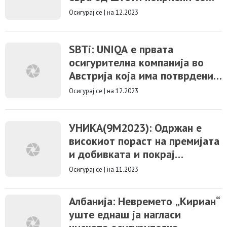
осигурување
Осигурај се
|
на 12.2023
SBTi: UNIQA е првата
осигурителна компанија во
Австрија која има потврдени
активности за намалување на
Осигурај се
|
на 12.2023
емисиите на штетни гасови
УНИКА(9М2023): Одржан е
високиот пораст на премијата
и добивката и покрај
неизвесниот глобален
Осигурај се
|
на 11.2023
макроекономски развој
Албанија: Невремето „Кириан“
уште еднаш ја нагласи