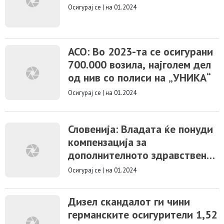
Осигурај се
|
на 01.2024
АСО: Во 2023-та се осигурани
700.000 возила, најголем дел
од нив со полиси на „УНИКА“
Осигурај се
|
на 01.2024
Словенија: Владата ќе понуди
компензација за
дополнителното здравствено
осигурување
Осигурај се
|
на 01.2024
Дизел скандалот ги чини
германските осигурители 1,52