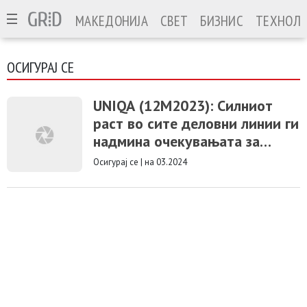
МАКЕДОНИЈА
СВЕТ
БИЗНИС
ТЕХНОЛО
ОСИГУРАЈ СЕ
UNIQA (12М2023): Силниот
раст во сите деловни линии ги
надмина очекувањата за
годишната добивка и премија
Осигурај се
|
на 03.2024