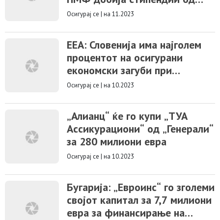
осигурителните компании
Осигурај се
|
на 11.2023
ЕЕА: Словенија има најголем
процентот на осигурани
економски загуби при
катастрофи во
Осигурај се
|
на 10.2023
„Алианц“ ќе го купи „ТУА
Ассикурациони“ од „Генерали“
за 280 милиони евра
Осигурај се
|
на 10.2023
Бугарија: „Евроинс“ го зголеми
својот капитал за 7,7 милиони
евра за финансирање на