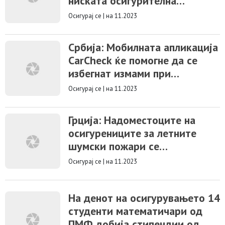
ниската осигурителна
покриеност на домовите
Осигурај се
|
на 11.2023
Србија: Мобилната апликација
CarCheck ќе помогне да се
избегнат измами при
купопродажба на половни
Осигурај се
|
на 11.2023
возила
Грција: Надоместоците на
осигурениците за летните
шумски пожари се
проценуваат на 49 милиони
Осигурај се
|
на 11.2023
евра
На денот на осигурувањето 14
студенти математичари од
ПМФ добија стипендии од