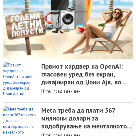
Првиот хардвер на OpenAI:
гласовен уред без екран,
дизајниран од Џони Ајв, во
продажба во 2027
IT.mk
|
пред еден ден
Meta треба да плати 567
милиони долари за
подобрување на менталното
здравје на децата
IT.mk
|
пред еден ден