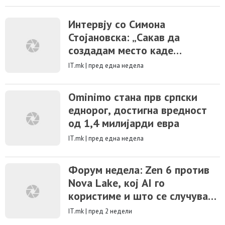
Интервју со Симона
Стојановска: „Сакав да
создадам место каде
донирањето ќе биде
IT.mk
|
пред една недела
едноставно за сите“
Ominimo стана прв српски
еднорог, достигна вредност
од 1,4 милијарди евра
IT.mk
|
пред една недела
Форум недела: Zen 6 против
Nova Lake, кој AI го
користиме и што се случува
со IT.mk v7.0
IT.mk
|
пред 2 недели