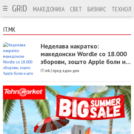
МАКЕДОНИЈА
СВЕТ
БИЗНИС
ТЕХНОЛО
IT.MK
Неделава накратко:
македонски Wordle со 18.000
зборови, зошто Apple боли и
што уште се пегла кај IT.mk
IT.mk
|
пред еден ден
v7.0