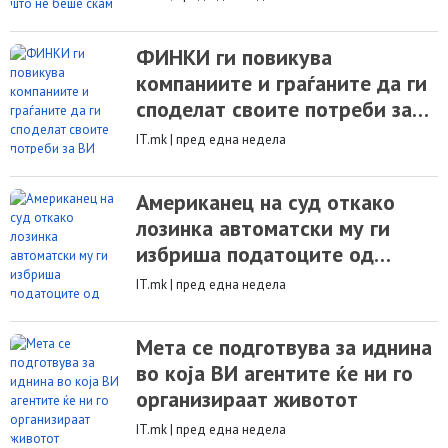
ФИНКИ ги повикува
компаниите и граѓаните да ги
споделат своите потреби за
ВИ обуки
IT.mk
|
пред една недела
Американец на суд откако
лозинка автоматски му ги
избриша податоците од
телефонот
IT.mk
|
пред една недела
Мета се подготвува за иднина
во која ВИ агентите ќе ни го
организираат животот
IT.mk
|
пред една недела