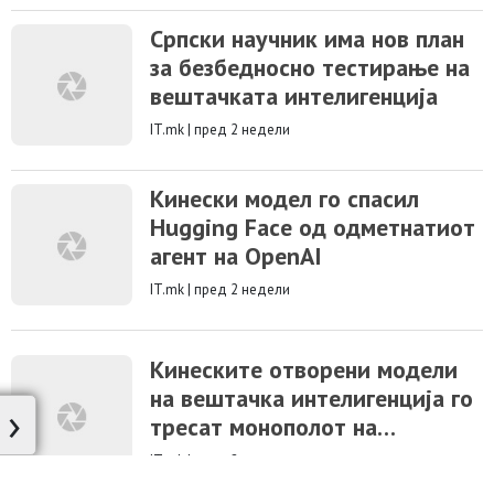
Српски научник има нов план
за безбедносно тестирање на
вештачката интелигенција
IT.mk
|
пред 2 недели
Кинески модел го спасил
Hugging Face од одметнатиот
агент на OpenAI
IT.mk
|
пред 2 недели
Кинеските отворени модели
на вештачка интелигенција го
›
тресат монополот на
Силиконската долина
IT.mk
|
пред 2 недели