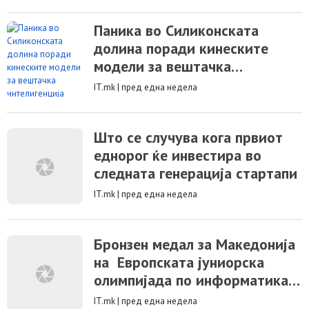
Паника во Силиконската
долина поради кинеските
модели за вештачка
интелигенција
IT.mk
|
пред една недела
Што се случува кога првиот
еднорог ќе инвестира во
следната генерација стартапи
IT.mk
|
пред една недела
Бронзен медал за Македонија
на Европската јуниорска
олимпијада по информатика
во Литванија
IT.mk
|
пред една недела