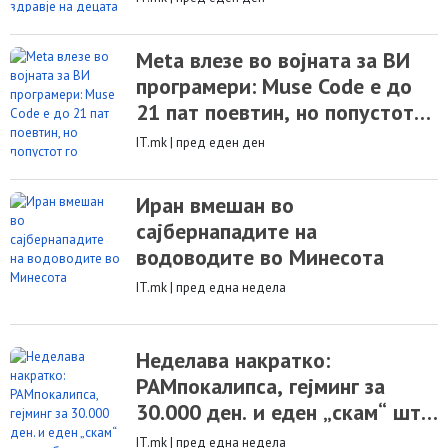
Meta влезе во војната за ВИ
програмери: Muse Code е до
21 пат поевтин, но попустот
го плаќате со вашиот код
IT.mk
|
пред еден ден
Иран вмешан во
сајбернападите на
водоводите во Минесота
IT.mk
|
пред една недела
Неделава накратко:
РАМпокалипса, гејминг за
30.000 ден. и еден „скам“ што
не беше скам
IT.mk
|
пред една недела