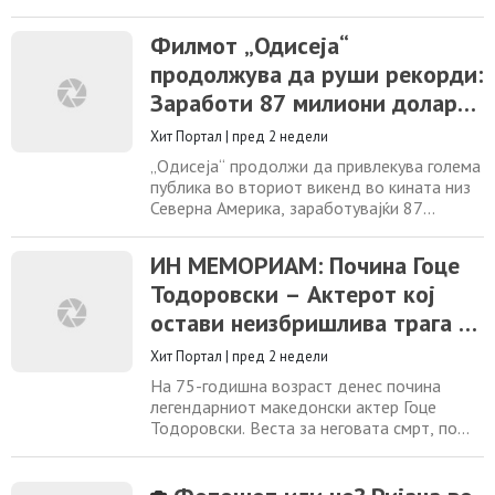
истражување потврдува дека некои
поединци се навистина попривлечни за
Филмот „Одисеја“
комарците, а разбирањето на овој
продолжува да руши рекорди:
феномен е клучно за јавното здравје.
Комарците се сметаат за опасни бидејќи
Заработи 87 милиони долари
пренесуваат болести како што се
во вториот викенд
маларија, денга треска
Хит Портал
|
пред 2 недели
„Одисеја“ продолжи да привлекува голема
публика во вториот викенд во кината низ
Северна Америка, заработувајќи 87
милиони долари од продажбата на кино
благајните, според проценките на
ИН МЕМОРИАМ: Почина Гоце
студиото објавени во недела.
Тодоровски – Актерот кој
Достигнувањето на Кристофер Нолан
забележа пад од само 30 проценти во
остави неизбришлива трага во
однос на првиот викенд, што е
театарот, телевизијата
исклучително мал пад за блокбастер филм
Хит Портал
|
пред 2 недели
На 75-годишна возраст денес почина
легендарниот македонски актер Гоце
Тодоровски. Веста за неговата смрт, по
долгата борба со бројните здравствени
проблеми ја потврди неговото семејство.
Зад него остануваат маестрално