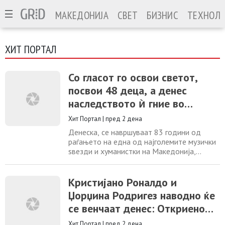
МАКЕДОНИЈА
СВЕТ
БИЗНИС
ТЕХНОЛО
ХИТ ПОРТАЛ
Со гласот го освои светот,
посвои 48 деца, а денес
наследството ѝ гние во
заборав — 83 години од
Хит Портал
|
пред 2 дена
раѓањето на Есма Реџепова
Денеска, се навршуваат 83 години од
раѓањето на една од најголемите музички
ѕвезди и хуманистки на Македонија,
„кралицата на ромската музика“ Есма
Реџепова-Теодосиевска. Родена во Скопје
во 1943 година, во скромно многудетно
Кристијано Роналдо и
семејство, Есма уште од раното детство
Џорџина Родригез наводно ќе
се соочила со сиромаштијата. Таа никогаш
се венчаат денес: Откриено
не се срамела да работи, па како
деветгодишно
каде ќе слават
Хит Портал
|
пред 2 дена