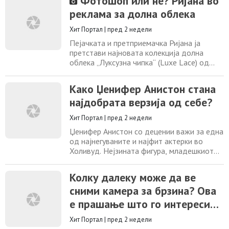
Фотошоп или не? Ријана во
одиграните улоги во бројни серии, драми и
реклама за долна облека
емисии, како во театарот, така и на
телевизијата и радиото. Тодоровски, не
Хит Портал
|
пред 2 недели
сакаше да дава
Пејачката и претприемачка Ријана ја
претстави најновата колекција долна
облека „Луксузна чипка“ (Luxe Lace) од
нејзиниот бренд „Севиџ Икс Фенти“
(Savage X Fenty), а фотографиите од
Како Џенифер Анистон стана
кампањата за кратко време станаа една
најдобрата верзија од себе?
од најкоментираните теми на социјалните
мрежи. Ѕвездата, која минатата година го
Хит Портал
|
пред 2 недели
доби своето трето дете, објави серија
фотографии на
Џенифер Анистон со децении важи за една
од најнегуваните и најфит актерки во
Холивуд. Нејзината фигура, младешкиот
изглед и енергијата отсекогаш
предизвикувале восхит, но зад сето тоа се
Колку далеку може да ве
криел голем притисок секогаш да изгледа
сними камера за брзина? Ова
беспрекорно. Денес, на 57-годишна
возраст, актерката вели дека го
е прашање што го интересира
променила начинот на размислување и
речиси секој возач
дека токму таа одлука
Хит Портал
|
пред 2 недели