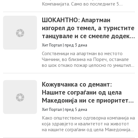
Компанијата. Само во последните 5
години, вложивме повеќе од 90.000.000
денари, односно 1.500.000 евра, преку
ШОКАНТНО: Апартман
донации и спонзорства во Македонија.
изгорел до темел, а туристите
Поддржувавме спорт, култура, здравство,
образование, локални заедници и
танцувале и се смееле додека
иницијативи кои придонесуваат за
беснеел пожарот
подобар и поквалитетен
Хит Портал
|
пред 3 дена
Сопственици на апартман во местото
Чанчини, во близина на Пореч, останале
во шок откако пожар целосно го уништил
нивниот луксузно уреден сместувачки
објект, а однесувањето на гостите, според
нивните тврдења, било уште пошокантно.
Кожувчанка со демант:
Според сопствениците, гостите уште од
Нашите сограѓани од цела
нивното пристигнување правеле проблеми,
Македонија ни се приоритет
го прекршувале куќниот ред, донеле девет
непријавени
пред профитот
Хит Портал
|
пред 5 дена
Како општествено одговорна компанија на
која здравјето и квалитетот на животот
на нашите сограѓани од цела Македонија
ни се приоритет пред профитот, со