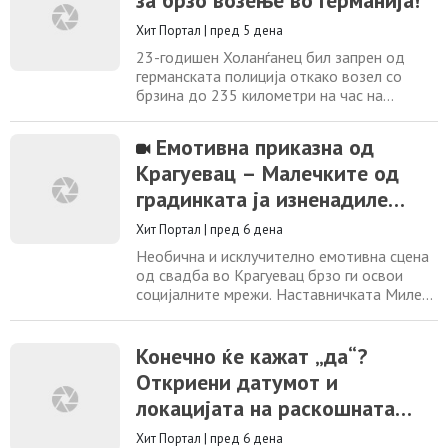
за брзо возење во Германија!
возачите да забават. Тоа е првиот таков
Хит Портал
|
пред 5 дена
„црвен пат“ во Индија, проект што е дел
од поширока
23-годишен Холанѓанец бил запрен од
германската полиција откако возел со
брзина до 235 километри на час на
автопатот А3 и сериозно ги загрозувал
другите учесници во сообраќајот. Според
Емотивна приказна од
сообраќајната полиција во Кобленц,
Крагуевац – Малечките од
младиот возач со своето Porsche 911
возел преблиску до другите возила,
градинката ја изненадиле
повеќепати претекнувал од десната
својата наставничка на
страна и ја користел секоја
Хит Портал
|
пред 6 дена
нејзината свадба
Необична и исклучително емотивна сцена
од свадба во Крагуевац брзо ги освои
социјалните мрежи. Наставничката Милена
Милиќ била изненадена кога децата од
нејзината група од градинка неочекувано
се појавиле на нејзината прослава.
Конечно ќе кажат „да“?
Видеото кое го прикажува моментот кога
Откриени датумот и
малечките ѝ пристапуваат на својата
локацијата на раскошната
наставничка за да ѝ честитаат за
нејзината свадба
свадба на Роналдо и Георгина
Хит Портал
|
пред 6 дена