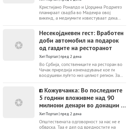
Кристијано Роналдо и Џорџина Родригез
планираат свадба во Мадеира овој
викенд, а медиумите известуваат дека
прославата ќе се одржи во луксузниот
хотел Савој Палас во Фуншал. Парот, кој е
Несекојдневен гест: Вработен
заедно од 2016 година, наводно ќе ги
доби автомобил на подарок
разменуваат своите брачни завети во
катедралата во Фуншал, а потоа ќе ја
од газдите на ресторанот
продолжат прославата во хотелот Савој
Палас, една од
Хит Портал
|
пред 2 дена
Во Србија, сопствениците на ресторан во
Чачак приредија изненадување кое ги
воодушеви луѓето низ целиот регион. За
време на отворањето на нов дел од
ресторанот, тие на својот долгогодишен
Кожувчанка: Во последните
вработен Маринко му подарија нов
5 години вложивме над 90
автомобил како знак на благодарност за
годините лојалност, труд и посветеност.
милиони денари во донации и
Видеото од овој емотивен момент за
спонзорства во Македонија!
само неколку дена
Хит Портал
|
пред 2 дена
Општествената одговорност за нас не е
обврска. Таа е дел од вредностите на