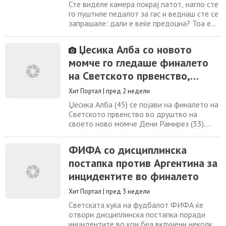
Сте виделе камера покрај патот, нагло сте
го пуштиле педалот за гас и веднаш сте се
запрашале: дали е веќе предоцна? Тоа е
едно од најчестите прашања меѓу
возачите, а одговорот не е ни „да“ ни „не“.
Џесика Алба со новото
Сè зависи од тоа кога возилото ќе влезе
момче го гледаше финалето
во подрачјето во кое камерата воопшто
може да ја измери брзината. Спротивно на
на Светското првенство,
општоприфатеното мислење, камери
објави фотографии од
Хит Портал
|
пред 2 недели
стадионот
Џесика Алба (45) се појави на финалето на
Светското првенство во друштво на
своето ново момче Дени Рамирез (33).
Актерката го гледаше натпреварот помеѓу
Шпанија и Аргентина од стадионот, а
ФИФА со дисциплинска
моменти од фудбалскиот спектакл
постапка против Аргентина за
сподели со своите следбеници на
Instagram. Алба објави серија фотографии
инцидентите во финалето
од теренот, вклучувајќи и заедничка
фотографија со Рамирез
Хит Портал
|
пред 3 недели
Светската куќа на фудбалот ФИФА ќе
отвори дисциплинска постапка поради
инцидентите во кои беа вклучени неколку