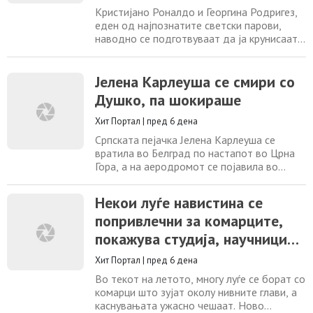
02/08/2026
Кристијано Роналдо и Георгина Родригез,
еден од најпознатите светски парови,
наводно се подготвуваат да ја крунисаат
својата речиси десетгодишна љубов со
раскошна свадбена церемонија. Според
најновите медиумски информации,
Јелена Карлеуша се смири со
венчавката би требало да се одржи
Душко, па шокираше
следната сабота во Фуншал, главниот
град на португалскиот остров Мадеира,
Хит Портал
|
пред 6 дена
иако официјална потврда
Српската пејачка Јелена Карлеуша се
вратила во Белград по настапот во Црна
Гора, а на аеродромот се појавила во
впечатлив мрежест фустан преку костимот
за капење, па отворено зборувала за
Некои луѓе навистина се
успехот на нејзините нови песни,
попривлечни за комарците,
рекордната поддршка од публиката и
колегите, нејзините планови за
покажува студија, научниците
продолжување на кариерата, но и за
открија зошто
големата прослава што ја подготвува
Хит Портал
|
пред 6 дена
Во текот на летото, многу луѓе се борат со
комарци што зујат околу нивните глави, а
каснувањата ужасно чешаат. Ново