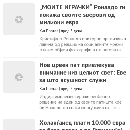
индигнација ги отфрламе безочните
„МОИТЕ ИГРАЧКИ“ Роналдо ги
манипулации на опозициската СДСМ. Во
покажа своите ѕверови од
име на вистината тврдиме дека
учествувавме на јавниот повик на
милиони евра
службите на Владата, за набавка на
флаширана вода за потребите на
Хит Портал
|
пред 5 дена
Кристијано Роналдо повторно предизвика
лавина од реакции на социјалните мрежи
откако објави фотографија од неговата
луксузна гаража. Португалскиот ас
позираше седејќи на хаубата на црвен
Нов црвен пат привлекува
Ферари, а покрај фотографијата кратко
внимание низ целиот свет: Еве
напиша: „Моите играчки“. Сепак,
вниманието на фановите не го привлече
за што всушност служи
само Роналдо, туку и импресивната
колекција автомобили
Хит Портал
|
пред 5 дена
Индија имплементираше необично
решение на еден од своите патишта кое
би можело да спаси многу животи – и
човечки и животински. Дел од автопатот
што поминува низ резерватот за тигри
Холанѓанец плати 10.000 евра
„Верангана Дургавати“ е обоен во светло
црвена боја за инстинктивно да ги охрабри