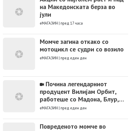
на Македонската берза во
јули
еМАГАЗИН
|
пред 17 часа
Момче загина откако со
мотоцикл се судри со возило
еМАГАЗИН
|
пред еден ден
Почина легендарниот
продуцент Вилијам Орбит,
работеше со Мадона, Блур,
Бритни Спирс…
еМАГАЗИН
|
пред еден ден
Повреденото момче во