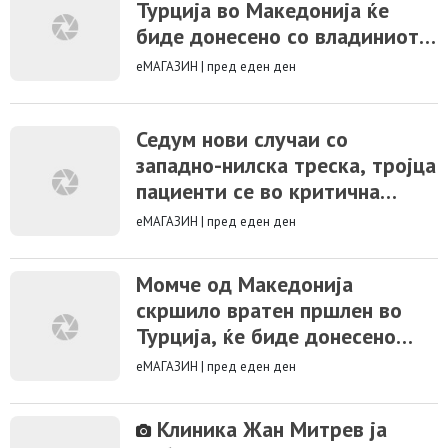
Турција во Македонија ќе
биде донесено со владиниот
авион и медицински тим
еМАГАЗИН
|
пред еден ден
Седум нови случаи со
западно-нилска треска, тројца
пациенти се во критична
состојба
еМАГАЗИН
|
пред еден ден
Момче од Македонија
скршило вратен пршлен во
Турција, ќе биде донесено
дома утре со владиниот авион
еМАГАЗИН
|
пред еден ден
Клиника Жан Митрев ја