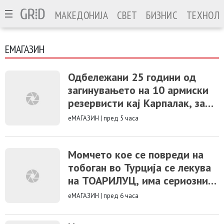
МАКЕДОНИЈА
СВЕТ
БИЗНИС
ТЕХНОЛО
ЕМАГАЗИН
Одбележани 25 години од
загинувањето на 10 армиски
резервисти кај Карпалак, за
време на конфликтот во 2001
еМАГАЗИН
|
пред 5 часа
Момчето кое се повреди на
тобоган во Турција се лекува
на ТОАРИЛУЦ, има сериозни
повреди на ‘рбетниот столб
еМАГАЗИН
|
пред 6 часа