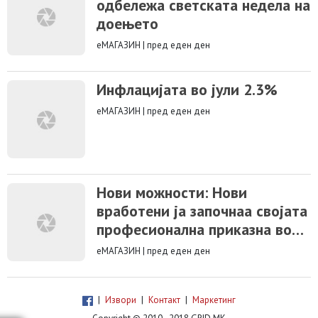
одбележа светската недела на
доењето
еМАГАЗИН
|
пред еден ден
Инфлацијата во јули 2.3%
еМАГАЗИН
|
пред еден ден
Нови можности: Нови
вработени ја започнаа својата
професионална приказна во
Lidl Логистичкиот центар во
еМАГАЗИН
|
пред еден ден
Куманово
|
Извори
|
Контакт
|
Маркетинг