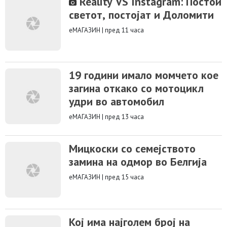
Reality VS Instagram: Постои
светот, постојат и Доломити
еМАГАЗИН
|
пред 11 часа
19 години имало момчето кое
загина откако со мотоцикл
удри во автомобил
еМАГАЗИН
|
пред 13 часа
Мицкоски со семејството
замина на одмор во Белгија
еМАГАЗИН
|
пред 15 часа
Кој има најголем број на