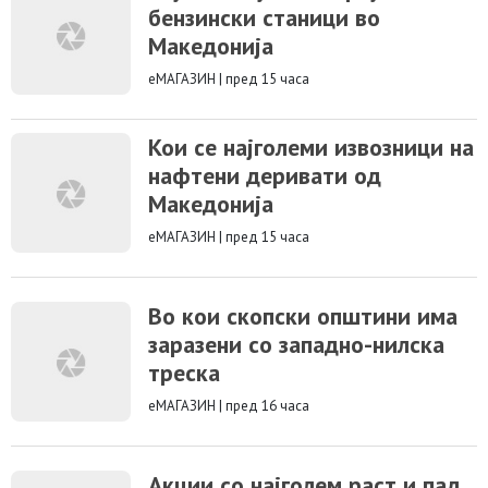
бензински станици во
Македонија
еМАГАЗИН
|
пред 15 часа
Кои се најголеми извозници на
нафтени деривати од
Македонија
еМАГАЗИН
|
пред 15 часа
Во кои скопски општини има
заразени со западно-нилска
треска
еМАГАЗИН
|
пред 16 часа
Акции со најголем раст и пад