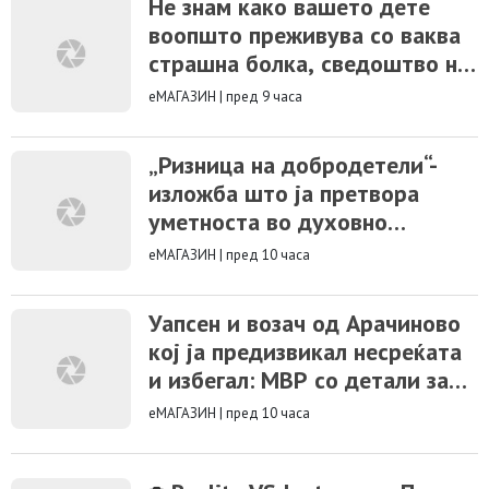
Не знам како вашето дете
воопшто преживува со ваква
страшна болка, сведоштво на
мајка ѝ на Нина на која ѝ
еМАГАЗИН
|
пред 9 часа
требаме за операција
„Ризница на добродетели“-
изложба што ја претвора
уметноста во духовно
искуство
еМАГАЗИН
|
пред 10 часа
Уапсен и возач од Арачиново
кој ја предизвикал несреќата
и избегал: МВР со детали за
сообраќајката во која загина
еМАГАЗИН
|
пред 10 часа
19-годишен мотоциклист