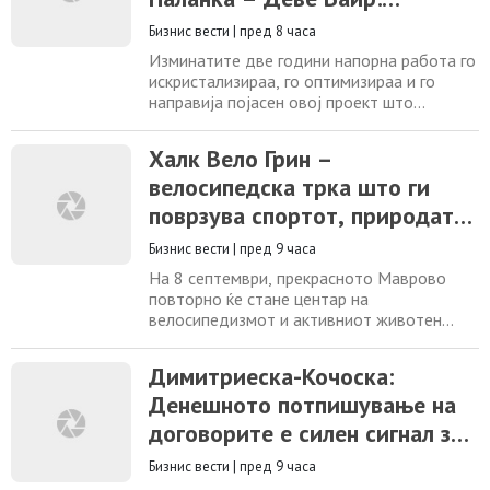
упатено до генералниот секретар на ОН,
Проектот нема да заврши на
Антонио Гутереш, и генералниот
Бизнис вести
|
пред 8 часа
половина тунел во слепа
Изминатите две години напорна работа го
улица, сега имаме целина
искристализираа, го оптимизираа и го
направија појасен овој проект што
претходно подразбираше дека треба да
завршиме на половина тунел и без да
Халк Вело Грин –
имаме јасно предвидување од страна на
велосипедска трка што ги
нашиот источен сосед дека ќе имаме
модернизација на секцијата што ја
поврзува спортот, природата
поврзува границата со нас и Софија,
и хуманоста повторно во
вклучително и другата половина
Бизнис вести
|
пред 9 часа
Маврово
На 8 септември, прекрасното Маврово
повторно ќе стане центар на
велосипедизмот и активниот животен
стил. Халкбанк по седми пат ја организира
хронометарската велосипедска трка Халк
Димитриеска-Кочоска:
Вело Грин, која и оваа година ќе ги
Денешното потпишување на
обедини рекреативците, професионалните
велосипедисти, децата, младите и сите
договорите е силен сигнал за
љубители на природата во еден ден
довербата што ЕИБ и ЕБОР ја
исполнет со спорт, дружење
Бизнис вести
|
пред 9 часа