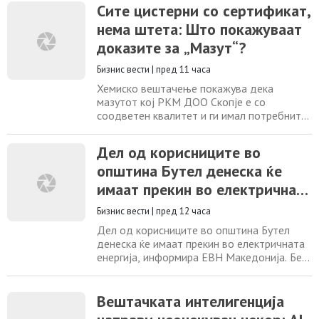
стратегијата за долгорочен и одржлив
Сите цистерни со сертификат,
раст. По добиеното одобрение од
нема штета: Што покажуваат
Комисијата за хартии од вредност,
компанијата ќе издаде петгодишна
доказите за „Мазут“?
корпоративна обврзница во вкупна
вредност од 3 милиони евра,
Бизнис вести
|
пред 11 часа
Хемиско вештачење покажува дека
мазутот кој РКМ ДОО Скопје е со
соодветен квалитет и ги имал потребните
сертификати согласно позитивните
законски прописи. Сведок од ЕСМ вели
Дел од корисниците во
дека секоја цистерна е примена со
општина Бутел денеска ќе
сертификат за квалитет, а претходно и
самата ОКТА, од каде е купен најголем
имаат прекин во електричната
дел од мазутот, потврди дека мазутот
енергија
бил согласно стандардите. – Параметрите
Бизнис вести
|
пред 12 часа
Дел од корисниците во општина Бутел
денеска ќе имаат прекин во електричната
енергија, информира ЕВН Македонија. Без
струја во периодот од од 9:00 до 12:15
часот ќе бидат корисиците од с.Радишани
7, ул.56 во Радишани и Бутел. Прекинот,
Вештачката интелигенција
како што информираат од ЕВН