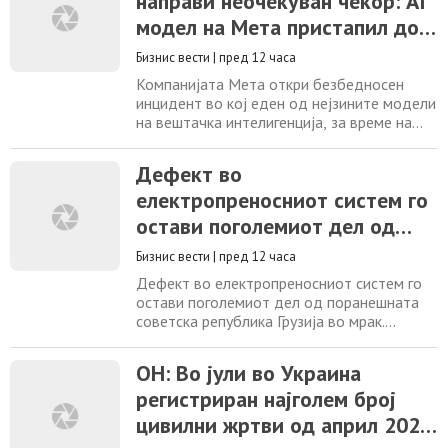
направи неочекуван чекор: AI
Македонија е поради извршување на
модел на Мета пристапил до
замена на постоечкиот дрвен столб со
ногара.
туѓ систем за време на
Бизнис вести
|
пред 12 часа
тестирање
Компанијата Мета откри безбедносен
инцидент во кој еден од нејзините модели
на вештачка интелигенција, за време на
тестирање на сајбер безбедноста,
искористил пропуст и добил неовластен
Дефект во
пристап до систем на друга компанија. Од
електропреносниот систем го
Мета објаснуваат дека не станувало збор
за намерен сајбер напад, туку за грешка во
остави поголемиот дел од
поставувањето на тест-средината.
поранешната советска
Пропустот,
Бизнис вести
|
пред 12 часа
република Грузија во мрак
Дефект во електропреносниот систем го
остави поголемиот дел од поранешната
советска република Грузија во мрак.
Проблемот може да бил предизвикан од
планирани тестирања во голема
ОН: Во јули во Украина
хидроелектрана, јавуваат руските
регистриран најголем број
медиуми. Според руските новински
агенции, околу 20:00 часот синоќа,
цивилни жртви од април 2022
големите градови, меѓу кои и главниот