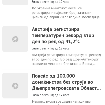
година
град Тбилиси од 3,7 милиони жители,
Бизнис вести
|
пред 12 часа
Во Украина минатиот месец се
регистрирани најголем број загинати
цивили од април 2022 година, последица
на засилените руски напади со балистички
ракети и беспилотни летала со долг
Австрија регистрира
дострел, соопшти Канцеларијата на
температурен рекорд втор
Високиот комесар на Обединетите нации
за човекови права. Во соопштението не е
ден по ред од 41,2°C
наведен вкупниот број жртви за
односниот месец, но се посочува
Бизнис вести
|
пред 12 часа
Австрија регистрира температурен рекорд
втор ден по ред. Во Бад Дојч-Алтенбург,
населено место во близина на Виена,
вчера попладне температурата достигна
41,2°C во 15:40 часот, соопшти „Геосфера
Повеќе од 100.000
Аустрија“ (GeoSphere Austria). Според
домаќинства без струја во
податоците на „Геосфера“, во историјата
на метеоролошките мерења во Австрија
Дњепропетровската Област
никогаш досега немало три
во Украина
последователни
Бизнис вести
|
пред 12 часа
Неколку руски воздушни напади врз