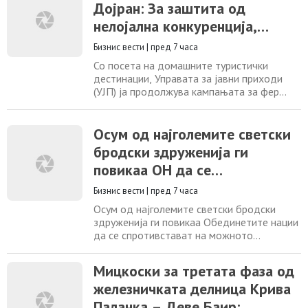
Дојран: За заштита од
менаџмент, ССКМ го заокружи процесот на
пререгистрација и организациска
нелојална конкуренција,
консолидација, информираат од
граѓаните да го плаќаат
Комората. ССКМ, посочуваат,
Бизнис вести
|
пред 7 часа
данокот за издавање
Со посета на домашните туристички
недвижен имот
дестинации, Управата за јавни приходи
(УЈП) ја продолжува кампањата за фер
туристичка сезона чија цел е да се
поттикне подеднакво плаќање данок од
страна на сите граѓани кои оствариле
Осум од најголемите светски
приход од издавање сместувачки
бродски здруженија ги
капацитети од секаков вид Во екот на
повикаа ОН да се
туристичката сезона, како што велат од
Управата, домашните издавачи
спротивстават на можното
Бизнис вести
|
пред 7 часа
воведување патарини во
Осум од најголемите светски бродски
Ормуската Теснина
здруженија ги повикаа Обединетите нации
да се спротивстават на можното
воведување патарини во Ормуската
Теснина, предупредувајќи дека таков
Мицкоски за третата фаза од
потег би можен да ја загрози
железничката делница Крива
меѓународната трговија и да предизвика
раст на цените на енергијата. Во писмото
Паланка – Деве Баир: