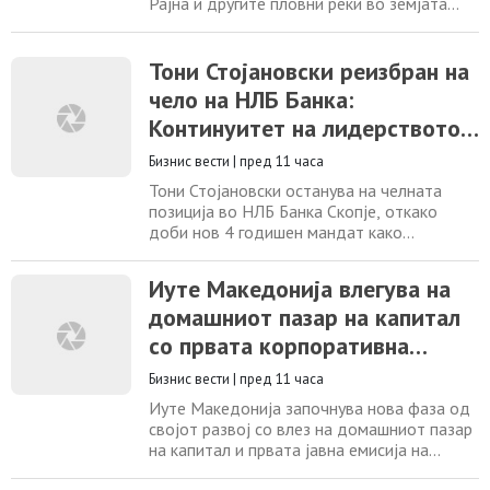
Рајна и другите пловни реки во земјата
може да принудат дел од компаниите да
го намалат производството поради
зголемени транспортни трошоци и
Тони Стојановски реизбран на
притисокот врз синџирите на снабдување.
чело на НЛБ Банка:
„Ако бродовите мора да превезуваат
Континуитет на лидерството
помали количини или воопшто не можат
да сообраќаат, трошоците растат,
по период на раст, дигитална
Бизнис вести
|
пред 11 часа
трансформација и
Тони Стојановски останува на челната
меѓународни признанија
позиција во НЛБ Банка Скопје, откако
доби нов 4 годишен мандат како
претседател на Управниот одбор и главен
извршен директор на Банката. Одлуката
Иуте Македонија влегува на
претставува потврда на довербата во
домашниот пазар на капитал
неговото лидерство, во период во кој НЛБ
Банка дополнително ја зацврсти
со првата корпоративна
позицијата како една од најуспешните
обврзница
финансиски институции
Бизнис вести
|
пред 11 часа
Иуте Македонија започнува нова фаза од
својот развој со влез на домашниот пазар
на капитал и првата јавна емисија на
корпоративна обврзница, како дел од