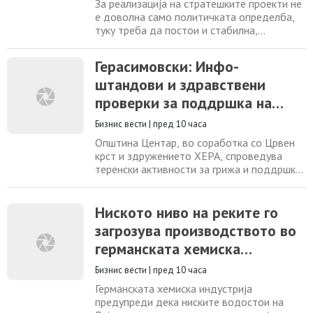
имаат во нашите политики
За реализација на стратешките проекти не
е доволна само политичката определба,
туку треба да постои и стабилна,
одржлива финансиска рамка, рече денеска
министерката за финансии Гордана
Герасимовски: Инфо-
Димитриеска-Кочоска пред
штандови и здравствени
потпишувањето договори за финансирање
на изградбата на железничката делница
проверки за поддршка на
Крива Паланка – Деве Баир од Коридорот
граѓаните во услови на
8 во Владата. Како што истакна,
Бизнис вести
|
пред 10 часа
топлотен бран
Општина Центар, во соработка со Црвен
крст и здружението ХЕРА, спроведува
теренски активности за грижа и поддршка
на граѓаните во услови на екстремно
високи температури во градот. „Општина
Центар е на терен со конкретни мерки
Ниското ниво на реките го
делиме вода, поставуваме инфо-
загрозува производството во
штандови и овозможуваме бесплатни
германската хемиска
здравствени проверки. Ги повикуваме сите
граѓани да ги почитуваат
индустрија
Бизнис вести
|
пред 10 часа
Германската хемиска индустрија
предупреди дека ниските водостои на