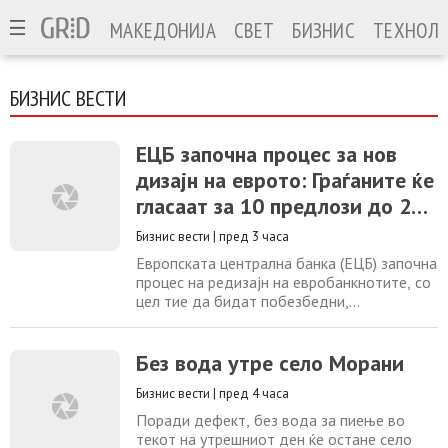
МАКЕДОНИЈА
СВЕТ
БИЗНИС
ТЕХНОЛО
БИЗНИС ВЕСТИ
ЕЦБ започна процес за нов
дизајн на еврото: Граѓаните ќе
гласаат за 10 предлози до 21
септември
Бизнис вести
|
пред 3 часа
Европската централна банка (ЕЦБ) започна
процес на редизајн на евробанкнотите, со
цел тие да бидат побезбедни,
поодржливи и попристапни за граѓаните.
ЕЦБ претстави 10 предлог-дизајни, за кои
јавноста ќе може да гласа до 21
Без вода утре село Морани
септември, додека конечниот избор треба
Бизнис вести
|
пред 4 часа
да биде направен до крајот на годинава.
Еврото е официјална валута во 21 од 27-
Поради дефект, без вода за пиење во
те земји
текот на утрешниот ден ќе остане село