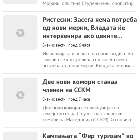
Морани, општина Студеничани, соопштија
од Регионалниот центар за управување со
кризи – Скопје, по информации добиени
Ристески: Засега нема потреба
од Јавното претпријатие „Водовод и
од нови мерки, Владата ќе
канализација“ – Скопје.
Водоснабдувањето во Морани ќе биде
интервенира ако цените
прекинато од осум часот до отстранување
почнат да растат
на дефектот.
Бизнис вести
|
пред 6 часа
Инфлацијата и цените на производите во
земјава се контролираат и засега нема
потреба од нови мерки. Владата ги намали
акцизата и ДДВ-то на горивата.
Последното зголемување на цената на
Две нови комори станаа
дизелот е според светските берзи, а ние
членки на ССКМ
се фокусираме цената да остане пониска
од соседните земји во Регионот, изјави
Бизнис вести
|
пред 7 часа
Марјан Ристески, заменик министер за
економија
Две нови комори се приклучија кон
семејството на Сојузот на стопански
комори на Македонија (ССКМ). Со новите
членки ЕнергоКом – Стопанска комора на
компании од енергетиката и Комората за
Кампањата “Фер туризам” во
превенција, заштита од пожари и кризен