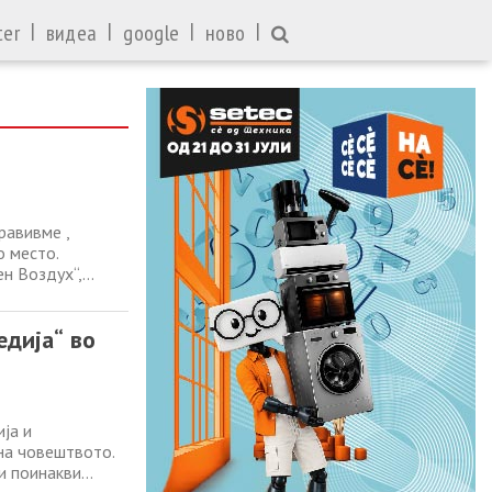
|
|
|
|
ter
видеа
google
ново
равивме ,
о место.
ен Воздух“,
ури ни
е да се
едија“ во
ме
ја и
 на човештвото.
и поинакви