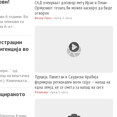
ови!
САД очекуваат договор меѓу Иран и Оман:
Ормускиот теснец би можел наскоро да биде
отворен
ави 6 години. Во
Вечер Прес
|
пред 5 часа
ви членови со
за 6-от
оември 2016
 беспотребното
устрации
игенција во
фери…“ од
мош на вештачка
Турција, Пакистан и Саудиска Арабија
n ). Книгичката
формираа регионален воен сојуз – напад на
рно.мк). Се
една земја, ќе се смета за напад на сите
ачката
Религија
|
пред 5 часа
лицираното
 Шелдон Купер,