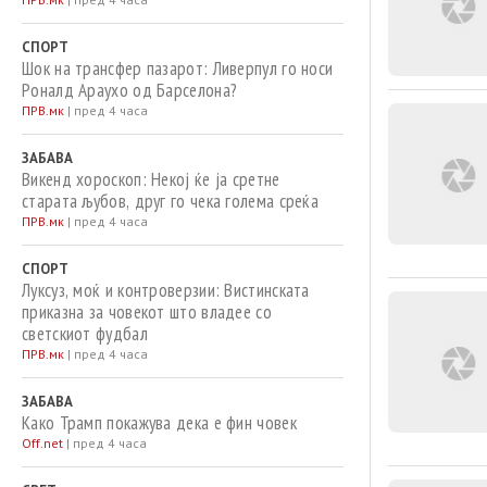
СПОРТ
Шок на трансфер пазарот: Ливерпул го носи
Роналд Араухо од Барселона?
ПРВ.мк
|
пред 4 часа
ЗАБАВА
Викенд хороскоп: Некој ќе ја сретне
старата љубов, друг го чека голема среќа
ПРВ.мк
|
пред 4 часа
СПОРТ
Луксуз, моќ и контроверзии: Вистинската
приказна за човекот што владее со
светскиот фудбал
ПРВ.мк
|
пред 4 часа
ЗАБАВА
Како Трамп покажува дека е фин човек
Off.net
|
пред 4 часа