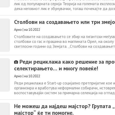
лик од популарната серија Теорија на големата експлози
дека неговиот лик е збунувачки, тогаш почекајте да до
вистинскиот протон. Почетоците на приказната за прот
Радерфорд го поставил класичниот модел на атомот с
Столбови на создавањето или три змеј
атомско јадро и електрони
Арно
|
на 10.2022
Столбовите на создавањето се збир на гигантски меѓуѕ
столбови со гас и прашина во маглината Орел, на околу
светлосни години од Земјата. „Столбови на создавањет
на вселенскиот телескоп „Џејмс Веб“ на НАСА Кредити: 
STScI; Joseph DePasquale (STScI), Anton M. Koekemoer (ST
Реди рециклажа како решение за про
Pagan (STScI). Тие
селектирањето… и многу повеќе!
Арно
|
на 10.2022
Реди рециклажа е Start-up социјално претпријатие кое 
организира и вработува неформални собирачи, истовр
воспоставувајќи систем за примарна селекција на отпад
домаќинствата и компаниите. Заради тоа Реди рецикла
потенцијал да реши неколку значајни прашања кои нико
Не можеш да најдеш мајстор? Групата 
решени во нашата држава: правилно селектирање
мајстор“ ќе ти помогне.