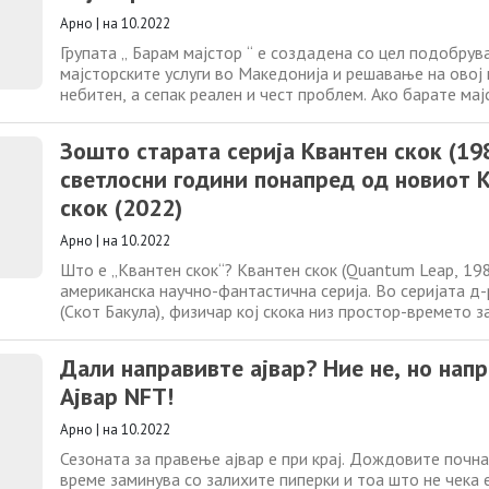
Арно
|
на 10.2022
Групата „ Барам мајстор “ е создадена со цел подобрув
мајсторските услуги во Македонија и решавање на овој
небитен, а сепак реален и чест проблем. Ако барате мајс
можете да најдете. Нудите услуги, а не наоѓате клиенти,
Барате мајстор за плочки, оџаци, бојлер, паркет, фасада
Зошто старата серија Квантен скок (19
апарати како фрижидер,
светлосни години понапред од новиот 
скок (2022)
Арно
|
на 10.2022
Што е „Квантен скок“? Квантен скок (Quantum Leap, 19
американска научно-фантастична серија. Во серијата д-
(Скот Бакула), физичар кој скока низ простор-времето з
експериментите во патувањето низ времето, привремено
местото на другите луѓе за да поправи некои „историски
Дали направивте ајвар? Ние не, но нап
Неговиот сопатник е Ал Калавичи
Aјвар NFT!
Арно
|
на 10.2022
Сезоната за правење ајвар е при крај. Дождовите почна
време заминува со залихите пиперки и тоа што не чека е