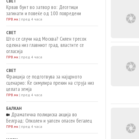
СВЕТ
Крвав бунт во затвор во: Десетици
загинати и повеќе од 100 повредени
ПРВ.мк
|
пред 4 часа
СВЕТ
Што се случи над Москва? Силен тресок
одекна низ главниот град, властите се
огласија
ПРВ.мк
|
пред 4 часа
СВЕТ
Франција се подготвува за најцрното
сценарио: Ќе симулира прекин на струја низ
целата земја
ПРВ.мк
|
пред 4 часа
БАЛКАН
Драматична полициска акција во
Белград: Опколен и уапсен опасен бегалец
ПРВ.мк
|
пред 4 часа