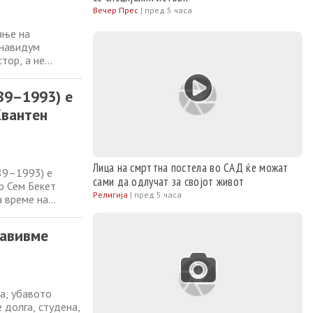
Вечер Прес
|
пред 5 часа
ање на
 навидум
тор, а не
 приклучете се.
, кров, олуци,
89–1993) е
Квантен
Лица на смрттна постела во САД ќе можат
89–1993) е
сами да одлучат за својот живот
р Сем Бекет
Религија
|
пред 5 часа
а време на
 заземајќи го
 грешки“.
равивме
а, убавото
 долга, студена,