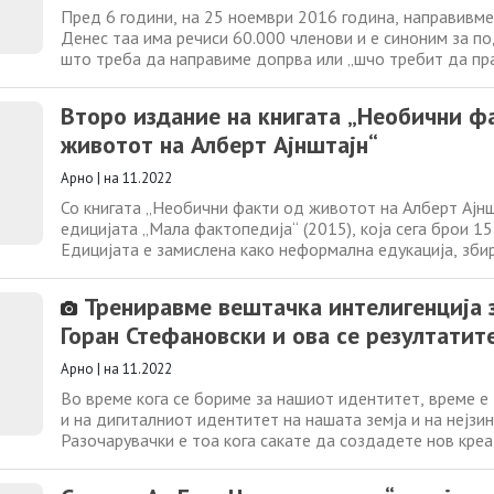
Пред 6 години, на 25 ноември 2016 година, направивме 
Денес таа има речиси 60.000 членови и е синоним за п
што треба да направиме допрва или „шчо требит да пр
однапред“? Треба да им објасниме на луѓето дека група
хуманитарна, ниту е лотарија, и дека подарувањето е е
Второ издание на книгата „Необични ф
кој помагаат нештата кои веќе
животот на Алберт Ајнштајн“
Арно
|
на 11.2022
Со книгата „Необични факти од животот на Алберт Ајнш
едицијата „Мала фактопедија“ (2015), која сега брои 15
Едицијата е замислена како неформална едукација, зби
факти од светот на науката, технологијата, уметноста,
екологијата… Тие нешта на уредниците на едицијата им 
Трениравме вештачка интелигенција з
значајни за правилен
Горан Стефановски и ова се резултатите
Арно
|
на 11.2022
Во време кога се бориме за нашиот идентитет, време е
и на дигиталниот идентитет на нашата земја и на нејзин
Разочарувачки е тоа кога сакате да создадете нов кре
(статија, презентација, книгичка, видео…) за ликот и де
деец и не можете да најдете ништо повеќе од официја