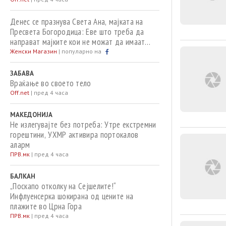
Денес се празнува Света Ана, мајката на
Пресвета Богородица: Еве што треба да
направат мајките кои не можат да имаат
деца
Женски Магазин
|
популарно на
ЗАБАВА
Враќање во своето тело
Off.net
|
пред 4 часа
МАКЕДОНИЈА
Не излегувајте без потреба: Утре екстремни
горештини, УХМР активира портокалов
аларм
ПРВ.мк
|
пред 4 часа
БАЛКАН
„Поскапо отколку на Сејшелите!“
Инфлуенсерка шокирана од цените на
плажите во Црна Гора
ПРВ.мк
|
пред 4 часа