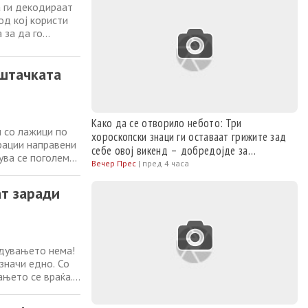
а ги декодираат
од кој користи
 за да го
а на 29
во Остин, објави
ештачката
Како да се отворило небото: Три
 со лажици по
хороскопски знаци ги оставаат грижите зад
рации направени
себе овој викенд – добредојде за
кува се поголема
посреќните денови
Вечер Прес
|
пред 4 часа
сфери во
о тука
ат заради
адувањето нема!
значи едно. Со
ањето се враќа.
ј пат, за
 да се носат