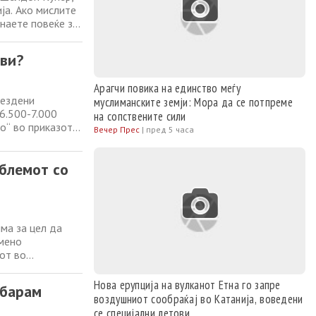
ја. Ако мислите
знаете повеќе за
онот Ернест
оставен од
ови?
Арагчи повика на единство меѓу
вездени
муслиманските земји: Мора да се потпреме
 6.500-7.000
на сопствените сили
о“ во приказот
Вечер Прес
|
пред 5 часа
NASA, ESA, CSA,
ScI), Alyssa
блемот со
има за цел да
емено
от во
жа има
гаш не биле
Нова ерупција на вулканот Етна го запре
„барам
воздушниот сообраќај во Катанија, воведени
се специјални летови