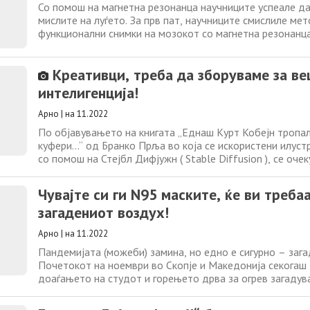
Со помош на магнетна резонанца научниците успеале д
мислите на луѓето. За прв пат, научниците смислиле мет
функционални снимки на мозокот со магнетна резонанца
реконструира континуираниот јазик. Во студија објавен
септември на bioRxiv , тим од Универзитетот во Тексас 
Креативци, треба да зборуваме за в
детали за „декодер“
интелигенција!
Арно
|
на 11.2022
По објавувањето на книгата „Еднаш Курт Кобејн тропал
куфери…“ од Бранко Прља во која се искористени илуст
со помош на Стејбл Дифјужн ( Stable Diffusion ), се оче
употреба на вештачката интелигенција во креативните 
Македонија. Книгичката можете да ја симнете бесплатн
Чувајте си ги N95 маските, ќе ви треба
(овозможено од Арно.мк)
загадениот воздух!
Арно
|
на 11.2022
Пандемијата (можеби) замина, но едно е сигурно – заг
Почетокот на ноември во Скопје и Македонија секогаш 
доаѓањето на студот и горењето дрва за огрев загадув
Постои едно решение за проблемот – носете маски! Ово
разлика од пандемијата, маските наместо внатре треба