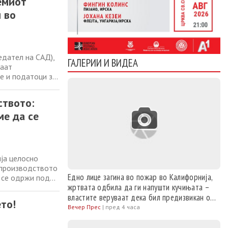
емиот
 во
едател на САД),
ГАЛЕРИИ И ВИДЕА
ваат
е и податоци за
поделува
аглерод диоксид
ството:
ме да се
ја целосно
опроизводството
Едно лице загина во пожар во Калифорнија,
 се одржи под
жртвата одбила да ги напушти кучињата –
производството“
на вински
властите веруваат дека бил предизвикан од
ето!
моторна пила
Вечер Прес
|
пред 4 часа