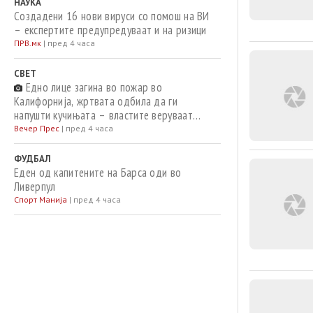
НАУКА
Создадени 16 нови вируси со помош на ВИ
– експертите предупредуваат и на ризици
ПРВ.мк
|
пред 4 часа
СВЕТ
Едно лице загина во пожар во
Калифорнија, жртвата одбила да ги
напушти кучињата – властите веруваат
дека бил предизвикан од моторна пила
Вечер Прес
|
пред 4 часа
ФУДБАЛ
Еден од капитените на Барса оди во
Ливерпул
Спорт Манија
|
пред 4 часа