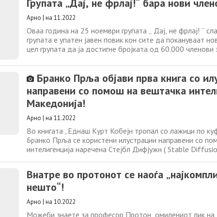
Групата „Дај, не фрлај!“ бара нови член
надвор. Друго решение,
Арно
|
на 11.2022
Оваа година на 25 ноември групата „ Дај, не фрлај! “ сл
групата е упатен јавен повик кон сите да покануваат но
цел групата да ја достигне бројката од 60.000 членови 
роденден! Групата „Дај, не фрлај!“ е отворена на 25 н
година со идеја спротивставување на консумеризмот и
Бранко Прља објави прва книга со ил
купување. Членовите
направени со помош на вештачка интел
Македонија!
Арно
|
на 11.2022
Во книгата „Еднаш Курт Кобејн тропал со лажици по ку
Бранко Прља се користени илустрации направени со по
интелигенција наречена Стејбл Дифјужн ( Stable Diffusio
можете да ја симнете бесплатно тука (овозможено од А
работи за прва таква соработка помеѓу човекот и вешт
Внатре во протонот се наоѓа „најкомп
интелигенција во историјата
нешто“!
Арно
|
на 10.2022
Можеби знаете за професор Протон, омилениот лик на