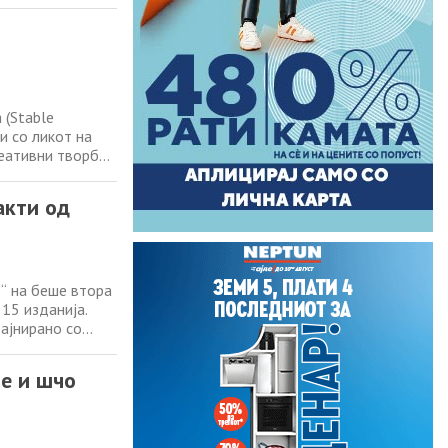
 младите се
ите медиуми и
 (Stable
и со ликот на
реативни творби
е други кои
Токму тоа го
акти од
“ на беше втора
 15 изданија.
ајнирано со
тачката
sign.com
ме и шчо