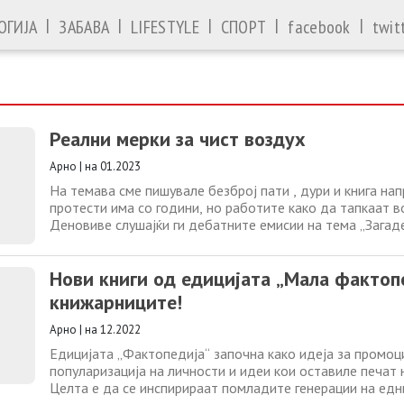
|
|
|
|
|
ОГИЈА
ЗАБАВА
LIFESTYLE
СПОРТ
facebook
twit
Реални мерки за чист воздух
Арно
|
на 01.2023
На темава сме пишувале безброј пати , дури и книга нап
протести има со години, но работите како да тапкаат в
Деновиве слушајќи ги дебатните емисии на тема „Загад
сфативме дека реален план за почист воздух – нема! Д
еколошките здруженија немаат конкретен план што мож
Нови книги од едицијата „Мала фактоп
реализира во Македонија. Затоа ние ќе ги поедностави
книжарниците!
Арно
|
на 12.2022
Едицијата „Фактопедија“ започна како идеја за промоци
популаризација на личности и идеи кои оставиле печат
Целта е да се инспирираат помладите генерации на едн