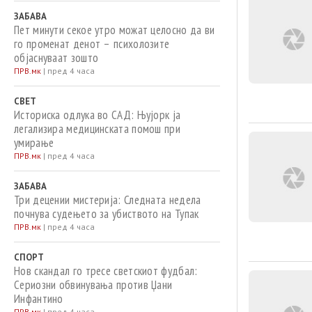
ЗАБАВА
Пет минути секое утро можат целосно да ви
го променат денот – психолозите
објаснуваат зошто
ПРВ.мк
|
пред 4 часа
СВЕТ
Историска одлука во САД: Њујорк ја
легализира медицинската помош при
умирање
ПРВ.мк
|
пред 4 часа
ЗАБАВА
Три децении мистерија: Следната недела
почнува судењето за убиството на Тупак
ПРВ.мк
|
пред 4 часа
СПОРТ
Нов скандал го тресе светскиот фудбал:
Сериозни обвинувања против Џани
Инфантино
ПРВ.мк
|
пред 4 часа