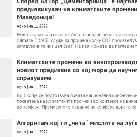
Според Ал Гор „Цементарница“ е најгол
фотографии! Со
предизвикувач на климатските промени
Македонија!
Арно
|
на 11.2022
Новата алатка и мапа на Ал Гор (поранешниот потпретс
Climate TRACE, служи за процена колку CO2 произведу
загадувачите низ цел свет. На неа можете да погледнет
Македонија. За нашата цементарница „Усје“ алатката с
информација дека произведува 520.81 KT (килотони) ј
Климатските промени во винопроизвод
годишно! Тоа е повеќе од рафинеријата
новиот предизвик со кој мора да научи
справуваме
Арно
|
на 11.2022
Во Скопје се подготвува првата национална конференци
посветена на климатските промени во контекст на вин
во земјава. Премиерното издание на конференцијата ќе
насловот „Влијанието на климатските промени во вино
на 16 ноември во Скопје, организиран од Здружението 
Алгоритам кој ги „чита“ мислите на луѓ
консултанти и едукатори „Калем-ење“
Арно
|
на 11.2022