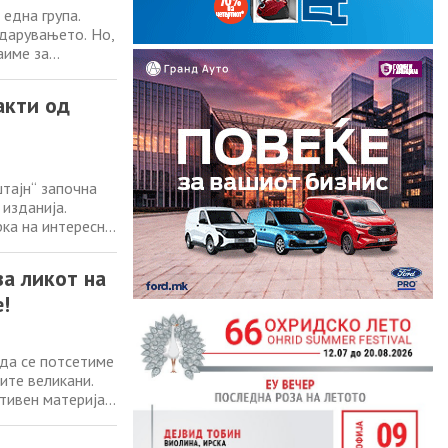
една група.
одарувањето. Но,
аиме за
та не е
колошки чин со
акти од
тајн“ започна
 изданија.
рка на интересни
 образованието,
се чинат
а ликот на
!
 да се потсетиме
ите великани.
ативен материјал
лото на некој наш
лните