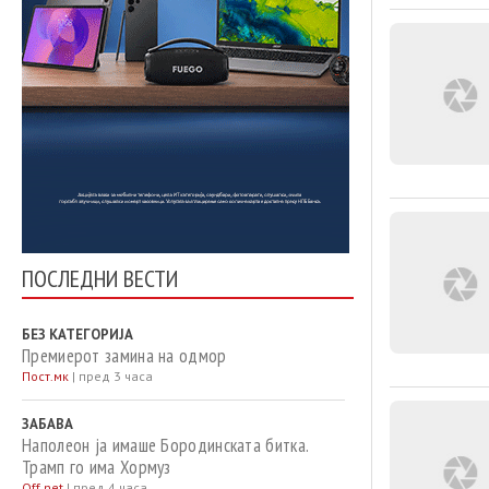
ПОСЛЕДНИ ВЕСТИ
БЕЗ КАТЕГОРИЈА
Премиерот замина на одмор
Пост.мк
|
пред 3 часа
ЗАБАВА
Наполеон ја имаше Бородинската битка.
Трамп го има Хормуз
Off.net
|
пред 4 часа