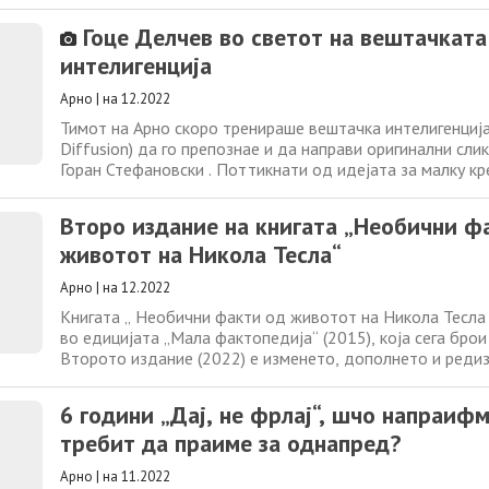
идоли од тие кои им се вообичаени. Во денешниот свет
инспирирани од „јутјубери“, „инфлуенсери“ од социјалн
Гоце Делчев во светот на вештачката
други ликови кои не прават ништо
интелигенција
Арно
|
на 12.2022
Тимот на Арно скоро тренираше вештачка интелигенција
Diffusion) да го препознае и да направи оригинални слик
Горан Стефановски . Поттикнати од идејата за малку к
поврзани со нашите дејци на интернет, ги поттикнаа сит
имаат познавање и ентузијазам да го направат истото. 
Второ издание на книгата „Необични ф
направија од тимот на
животот на Никола Тесла“
Арно
|
на 12.2022
Книгата „ Необични факти од животот на Никола Тесла 
во едицијата „Мала фактопедија“ (2015), која сега брои
Второто издание (2022) е изменето, дополнето и редиз
илустрации направени со помош на апликациите за веш
интелигенција Stable Diffusion и Midjourney. mockups-de
6 години „Дај, не фрлај“, шчо напраиф
Едицијата е замислена како
требит да праиме за однапред?
Арно
|
на 11.2022