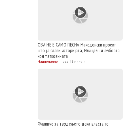
ОВА НЕ Е САМО ПЕСНА Македонски проект
што ја слави историјата, Илинден и љубовта
кон татковината
Национално
|
пред 41 минути
Филипче за тврдењето дека власта го