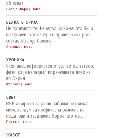
објаснат
Скопје Инфо
|
ново
БЕЗ КАТЕГОРИЈА
Не пропуштајте! Вечерва на Камената бина
во Прилеп, рок вечер со прилепскиот рок-
состав Strange Cousins
Станица
|
ново
ХРОНИКА
Скопјанец кој користел отсуство од затвор,
физички ја нападнал поранешната девојка
во Охрид
Infomax
|
ново
СВЕТ
МВР и Бирото за јавни набавки потпишаа
меморандум за поефикасна размена на
податоци и заедничка борба против
корупцијата
Пост.мк
|
ново
ЖИВОТ