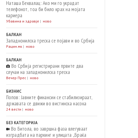
Наташа Беквалац: Ако ми го украдат
телефонот, тоа би било крах на мојата
кариера
Убавина и здравје
|
ново
БАЛКАН
Западнонилска треска се појави и во Србија
Рацин.мк
|
ново
БАЛКАН
Во Србија регистрирани првите два
случаи на западнонилска треска
Вечер Прес
|
ново
БИЗНИС
Попов: Јавните финансии се стабилизираат,
државата се движи во вистинска насока
24 вести
|
ново
БЕЗ КАТЕГОРИЈА
Во Битола, во завршна фаза влегуваат
изградбата на паркинг и улицата „Браќа