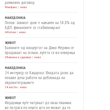
рамковен договор
Макфакс
|
ново
МАКЕДОНИЈА
Попов: Јавниот долг е намален на 58,8% од
БДП, финансиите се стабилизираат
Infomax
|
ново
ЖИВОТ
Балоните од концертот на Дино Мерлин се
продаваат на огласи, луѓето се во неверица
Убавина и здравје
|
ново
МАКЕДОНИЈА
24 интервју со Кацарска: Владата јасно да
покаже дека работи на деблокада на
евроинтеграциите
24 вести
|
ново
ЖИВОТ
Илјадници луѓе патуваат до оваа планина
во потрага по нешто што не можат да го