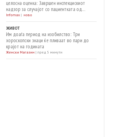
целосна оценка: Завршен инспекцискиот
надзор за случајот со пациентката од
Струмица
Infomax
|
ново
ЖИВОТ
Им доаѓа период на изобилство: Три
хороскопски знаци ќе пливаат во пари до
крајот на годината
Женски Магазин
|
пред 5 минути