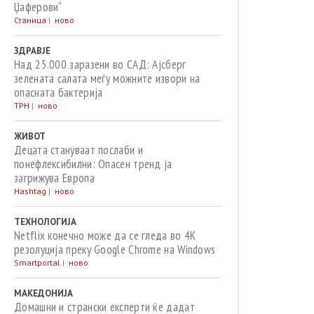
Џаферови“
Станица
|
ново
ЗДРАВЈЕ
Над 25.000 заразени во САД: Ајсберг
зелената салата меѓу можните извори на
опасната бактерија
ТРН
|
ново
ЖИВОТ
Децата стануваат послаби и
понефлексибилни: Опасен тренд ја
загрижува Европа
Hashtag
|
ново
ТЕХНОЛОГИЈА
Netflix конечно може да се гледа во 4K
резолуција преку Google Chrome на Windows
Smartportal
|
ново
МАКЕДОНИЈА
Домашни и странски експерти ќе дадат