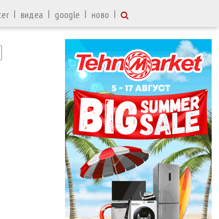
|
|
|
|
ter
видеа
google
ново