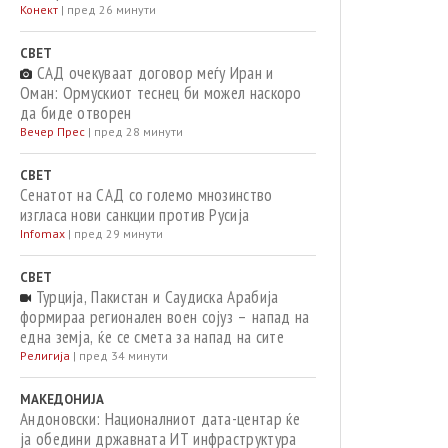
Конект
|
пред 26 минути
СВЕТ
САД очекуваат договор меѓу Иран и
Оман: Ормускиот теснец би можел наскоро
да биде отворен
Вечер Прес
|
пред 28 минути
СВЕТ
Сенатот на САД со големо мнозинство
изгласа нови санкции против Русија
Infomax
|
пред 29 минути
СВЕТ
Турција, Пакистан и Саудиска Арабија
формираа регионален воен сојуз – напад на
една земја, ќе се смета за напад на сите
Религија
|
пред 34 минути
МАКЕДОНИЈА
Андоновски: Националниот дата-центар ќе
ја обедини државната ИТ инфраструктура