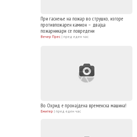
При гаснење на пожар во струшко, изгоре
противпожарен камион – двајца
пожарникари се повредени
Вечер Прес
|
пред еден час
Во Охрид е пронајдена временска машина!
Емитер
|
пред еден час