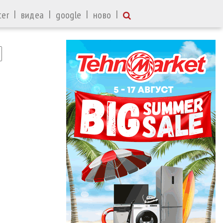
|
|
|
|
ter
видеа
google
ново