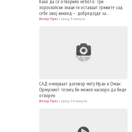
Како да се отворило небото: Три
хороскопски знаци ги оставаат грижите зад
себе овој викенд – добредојде за
посреќните денови
Вечер Прес
|
пред 9 минути
САД очекуваат договор меѓу Иран и Оман:
Ормускиот теснец би можел наскоро да биде
отворен
Вечер Прес
|
пред 24 минути