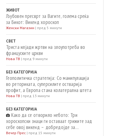
ЖИВОТ
Љубовен пресврт за Вагите, голема среќа
за Бикот: Викенд хороскоп
Женски Магазин
|
пред 5 минути
СВЕТ
Триста илјади жртви на злоупотреба во
француските цркви
Нова ТВ
|
пред 9 минути
БЕЗ КАТЕГОРИЈА
Геополитичка стратегија: Со манипулација
во реториката, суперсилите остварија
профит, а Европа стана колатерална штета
Нова ТВ
|
пред 13 минути
БЕЗ КАТЕГОРИЈА
Како да се отворило небото: Три
хороскопски знаци ги оставаат грижите зад
себе овој викенд – добредојде за
посреќните денови
Вечер Прес
|
пред 15 минути