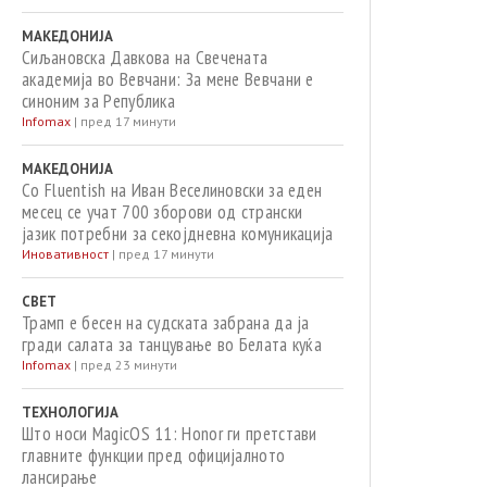
МАКЕДОНИЈА
Сиљановска Давкова на Свечената
академија во Вевчани: За мене Вевчани е
синоним за Република
Infomax
|
пред 17 минути
МАКЕДОНИЈА
Со Fluentish на Иван Веселиновски за еден
месец се учат 700 зборови од странски
јазик потребни за секојдневна комуникација
Иновативност
|
пред 17 минути
СВЕТ
Трамп е бесен на судската забрана да ја
гради салата за танцување во Белата куќа
Infomax
|
пред 23 минути
ТЕХНОЛОГИЈА
Што носи MagicOS 11: Honor ги претстави
главните функции пред официјалното
лансирање