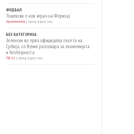
ФУДБАЛ
Тошевски е нов играч на Феризај
Sportmedia
|
пред еден час
БЕЗ КАТЕГОРИЈА
Зеленски во прва официјална посета на
Србија, со Вучиќ разговара за економијата
и безбедноста
ТВ 21
|
пред еден час