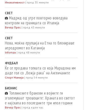
Иновативност
|
пред 35 минути
СВЕТ
Мадрид од утре повторно воведува
контроли на границата со Италија
Вечер Прес
|
пред 43 минути
СВЕТ
Нова, моќна ерупција на Етна го блокираше
аеродромот во Катанија
Infomax
|
пред 48 минути
ФУДБАЛ
Ќе се продава топката со која Марадона им
даде гол со „божја рака“ на Англичаните
Спорт Манија
|
пред 54 минути
БИЗНИС
Топлинските бранови и војните ги
зголемуваат трошоците: Храната во светот
е најскапа во последните три ипол години
Вечер Прес
|
пред еден час