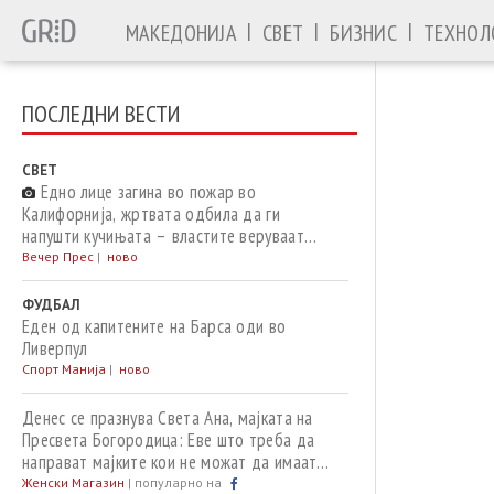
|
|
|
МАКЕДОНИЈА
СВЕТ
БИЗНИС
ТЕХНОЛ
ПОСЛЕДНИ ВЕСТИ
СВЕТ
Едно лице загина во пожар во
Калифорнија, жртвата одбила да ги
напушти кучињата – властите веруваат
дека бил предизвикан од моторна пила
Вечер Прес
|
ново
ФУДБАЛ
Еден од капитените на Барса оди во
Ливерпул
Спорт Манија
|
ново
Денес се празнува Света Ана, мајката на
Пресвета Богородица: Еве што треба да
направат мајките кои не можат да имаат
деца
Женски Магазин
|
популарно на