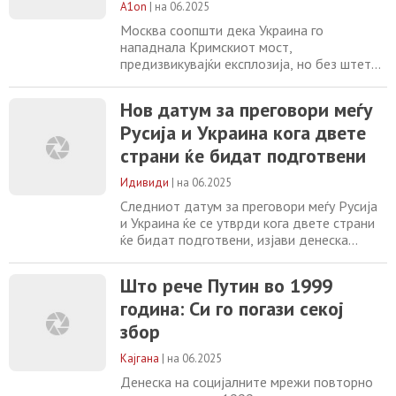
A1on
|
на 06.2025
Moсква соопшти дека Украина го
нападнала Кримскиот мост,
предизвикувајќи експлозија, но без штета.
Безбедносната служба на Украина (СБУ) во
вторник соопшти дека експлозивна
Нов датум за преговори меѓу
направа погодила патен и железнички
Русија и Украина кога двете
мост што ги поврзува Русија и
анектираниот Кримски полуостров под
страни ќе бидат подготвени
нивото на водата. „Имаше експлозија“,
рече портпаролот на Кремљ, Дмитриј
Идивиди
|
на 06.2025
Песков
Следниот датум за преговори меѓу Русија
и Украина ќе се утврди кога двете страни
ќе бидат подготвени, изјави денеска
портпаролот на Кремљ, Дмитриј Песков. -
Очигледно е дека ќе биде потребно време
Што рече Путин во 1999
за да се разгледаат разменетите нацрт-
година: Си го погази секој
меморандуми. Кога страните ќе бидат
подготвени, ќе се договорат за датумот
збор
на следната рунда преговор, посочи
Песков
Кајгана
|
на 06.2025
Денеска на социјалните мрежи повторно