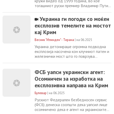
кружи видео од 1999 година, во кое
тогашниот руски премиер Владимир Путин
изразува ставови за Украина кои се
целосно неконзистентни со
Украина ги погоди со моќен
последователните постапки на Русија,
експлозив темелите на мостот
вклучувајќи ја анексијата на Крим во 2014
година и агресијата врз Украина во 2022
кај Крим
година. Ова е клип од емисија емитувана
на руската телевизија,
Весник "Илинден" - Тирана
|
на 06.2025
Украина детонираше огромна подводна
експлозија насочена кон клучниот патен и
железнички мост што го поврзува
Кримскиот полуостров, окупиран од
Русија, со Русија, оштетувајќи ги неговите
подводни столбови. Операцијата, за која
ФСБ уапси украински агент:
презеде одговорност безбедносната
Осомничен за изработка на
служба на Киев (СБУ), е втората
експлозивна направа на Крим
високопрофилна операција на Украина во
последните неколку
Булевар
|
на 06.2025
Рускиот Федерален безбедносен сервис
(ФСБ) денеска соопшти дека уапсил лице
осомничено дека е агент на украинските