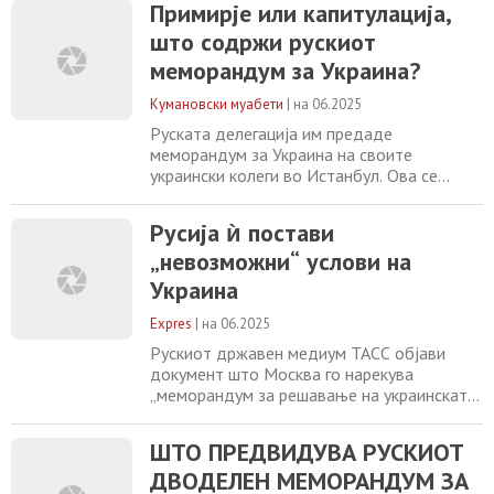
Примирје или капитулација,
Нападите се случија неколку часа по
што содржи рускиот
мировните преговори во Турција на кои
Киев и Москва се согласија да разменат
меморандум за Украина?
затвореници и тела на убиени војници.
Украинците
Кумановски муабети
|
на 06.2025
Руската делегација им предаде
меморандум за Украина на своите
украински колеги во Истанбул. Ова се
главните точки на документот:
Меморандумот на Руската Федерација за
Русија ѝ постави
решавање на украинската криза содржи
„невозможни“ услови на
три дела со две опции за услови за прекин
на огнот и 31 точка. – Првата опција за
Украина
прекин на огнот за Киев – целосно
повлекување на украинските вооружени
Expres
|
на 06.2025
Рускиот државен медиум ТАСС објави
документ што Москва го нарекува
„меморандум за решавање на украинската
криза“, кој беше предаден на украинската
делегација на разговорите во Истанбул
ШТО ПРЕДВИДУВА РУСКИОТ
денес. Украинската страна соопшти дека
ДВОДЕЛЕН МЕМОРАНДУМ ЗА
мора да го проучат пред да одговорат.