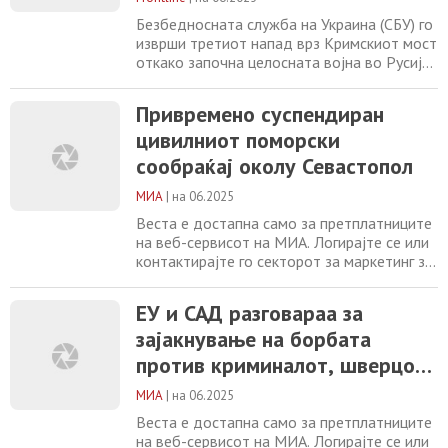
Безбедносната служба на Украина (СБУ) го
изврши третиот напад врз Кримскиот мост
откако започна целосната војна во Русија
во 2022 година, минирајќи и оштетувајќи
ги неговите подводни потпори, објави СБУ
Привремено суспендиран
на 3 јуни, пренесува Кијив Индипендент.
цивилниот поморски
„Операцијата траеше неколку месеци.
Агентите на СБУ ги минираа потпорите на
сообраќај околу Севастопол
оваа нелегална градба“, соопшти
МИА
|
на 06.2025
Веста е достапна само за претплатниците
на веб-сервисот на МИА. Логирајте се или
контактирајте го секторот за маркетинг за
повеќе информации. +389 2 2461600
marketing@mia.mk
ЕУ и САД разговараа за
ЕУ и САД разговараа за
зајакнување на борбата против
зајакнување на борбата
криминалот, шверцот на дрога,
тероризмот и кибер заканите Во Судан
против криминалот, шверцот
нападнат конвој на ОН со храна Нова
на дрога, тероризмот и кибер
експлозија на Кримскиот
МИА
|
на 06.2025
заканите
Веста е достапна само за претплатниците
на веб-сервисот на МИА. Логирајте се или