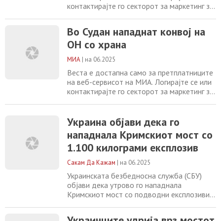
контактирајте го секторот за маркетинг за
повеќе информации. +389 2 2461600
marketing@mia.mk
Во Судан нападнат
Во Судан нападнат конвој на
конвој на ОН со храна Нова експлозија на
ОН со храна
Кримскиот мост СБУ минира мост што ги
поврзува Русија со Крим Воведена
МИА
|
на 06.2025
забрана за работа на сите авиопревозници
од Суринам
Веста е достапна само за претплатниците
на веб-сервисот на МИА. Логирајте се или
контактирајте го секторот за маркетинг за
повеќе информации. +389 2 2461600
marketing@mia.mk Нова експлозија на
Кримскиот мост СБУ минира мост што ги
Украина објави дека го
поврзува Русија со Крим Воведена
нападнала Кримскиот мост со
забрана за работа на сите авиопревозници
1.100 килограми експлозив
од Суринам и Танзанија во ЕУ Излезни
анкети:
Сакам Да Кажам
|
на 06.2025
Украинската безбедносна служба (СБУ)
објави дека утрово го нападнала
Кримскиот мост со подводни експлозиви.
СБУ кажа дека биле употребени 1.100
килограми експлозив за да се оштетат
Украинците удрија врз мостот