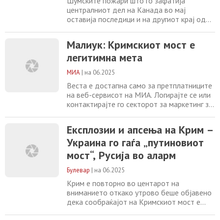
Шумските пожари што го зафатија
централниот дел на Канада во мај
оставија последици и на другиот крај од
Атлантикот. Според Службата за следење
на атмосферата при програмата
Малиук: Кримскиот мост е
„Коперникус“ (CAMS), сателитските снимки
легитимна мета
потврдуваат дека чадот од пожарите во
Манитоба и Саскачеван преминал преку
МИА
|
на 06.2025
Атлантикот и стигнал до Европа. Првиот
облак на голема надморска
Веста е достапна само за претплатниците
на веб-сервисот на МИА. Логирајте се или
контактирајте го секторот за маркетинг за
повеќе информации. +389 2 2461600
marketing@mia.mk
Север реизбрана за
Експлозии и апсења на Крим –
претседателка на Европската федерација
Украина го гаѓа „путиновиот
на новинари За туристите во Албанија
ставени во функција 36 летни здравствени
мост“, Русија во аларм
амбуланти Шпанија ја откажа набавката
на
Булевар
|
на 06.2025
Крим е повторно во центарот на
вниманието откако утрово беше објавено
дека сообраќајот на Кримскиот мост е
целосно обуставен на неколку часа, а