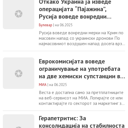
Откако Украина ја изведе
предизвикала сериозни оштетувања на
операцијата “Пајажина”,
носечките столбови на конструкцијата, а
СБУ објави и видео-снимка на моментот
Русија воведе вонредни
на детонацијата. „Подводните носачи на
безбедносни мерки на Крим
мостот се сериозно
Булевар
|
на 06.2025
Русија воведе вонредни мерки на Крим по
масовен напад со украински дронови По
најмасовниот воздушен напад досега врз
руски воени бази, што се случи изминатиот
викенд, руските сили драстично ја
зголемија безбедноста на окупираниот
Еврокомисијата воведе
Крим. Според податоци објавени од
ограничување на употребата
украинската партизанска мрежа АТЕШ на
на две хемиски супстанции во
платформата Телеграм, руската
противвоздушна одбрана
индустријата
МИА
|
на 06.2025
Веста е достапна само за претплатниците
на веб-сервисот на МИА. Логирајте се или
контактирајте го секторот за маркетинг за
повеќе информации. +389 2 2461600
marketing@mia.mk Герапетритис: За
Герапетритис: За
консолидација на стабилноста и
консолидација на стабилноста
безбедноста во ЈИ Европа, неопходно е