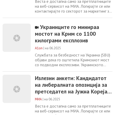
Веста е достапна само за претплатниците
на веб-сервисот на МИА. Логирајте се или
контактирајте го секторот за маркетинг за
повеќе информации. +389 2 2461600
marketing@mia.mk Излезни анкети:
Кандидатот на либералната опозиција за
Украинците го минираа
претседател на Јужна Кореја победи на
мостот на Крим со 1100
изборите Земјотрес со јачина од 5,3
килограми експлозив
степени во морскиот дел југоисточно од
грчкиот
A1on
|
на 06.2025
Службата за безбедност на Украина (SBU)
објави дека го оштетила Кримскиот мост
со подводни експлозиви. Украинското
разузнавање исто така сподели видео на
кое се гледа експлозијата. „Подводните
Излезни анкети: Кандидатот
носачи на столбовите беа сериозно
на либералната опозиција за
оштетени на пониското ниво“, соопшти
SBU. Операцијата е резултат на „месечна“
претседател на Јужна Кореја
работа, соопшти SBU, додавајќи дека
победи на изборите
1.100 килограми
МИА
|
на 06.2025
Веста е достапна само за претплатниците
на веб-сервисот на МИА. Логирајте се или