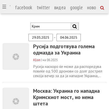
СПОРТ
facebook
twitter
видеа
google
ново
-
Русија подготвува голема
одмазда за Украина
A1on
|
на 06.2025
Русија наскоро ќе може да распоредува
повеќе од 500 дронови со долг дострел
секоја вечер за да ја нападне Украина,
бидејќи го зголемува производството и
гради нови лансирни рампи за нив, изјави
извор од украинското воено разузнавање
Москва: Украина го нападна
за „Киев Индепендент“. Според изворот,
Кримскиот мост, но нема
руското производство на еден вид дрон –
штета
„Геран“ од типот Шахед – е до 70
единици