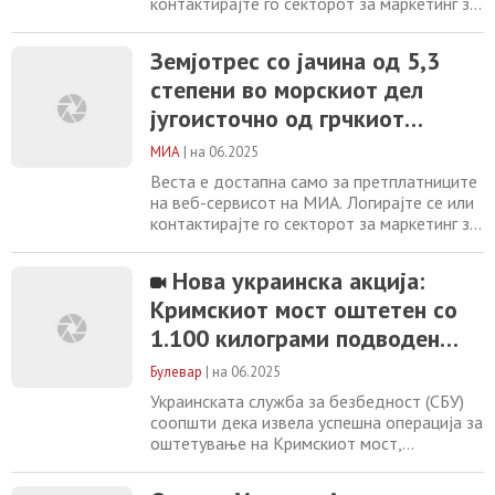
контактирајте го секторот за маркетинг за
повеќе информации. +389 2 2461600
marketing@mia.mk Земјотрес со јачина од
Земјотрес со јачина од 5,3
5,3 степени во морскиот дел југоисточно
степени во морскиот дел
од грчкиот остров Крит Медведев: Русија
стреми кон целосна победа
југоисточно од грчкиот
Еврокомисијата воведе ограничување на
остров Крит
употребата
МИА
|
на 06.2025
Веста е достапна само за претплатниците
на веб-сервисот на МИА. Логирајте се или
контактирајте го секторот за маркетинг за
повеќе информации. +389 2 2461600
marketing@mia.mk Медведев: Русија
Нова украинска акција:
стреми кон целосна победа
Кримскиот мост оштетен со
Еврокомисијата воведе ограничување на
употребата на две хемиски супстанции во
1.100 килограми подводен
индустријата Герапетритис: За
експлозив
консолидација на стабилноста
Булевар
|
на 06.2025
Украинската служба за безбедност (СБУ)
соопшти дека извела успешна операција за
оштетување на Кримскиот мост,
користејќи подводен експлозив. Според
нивните информации, експлозијата