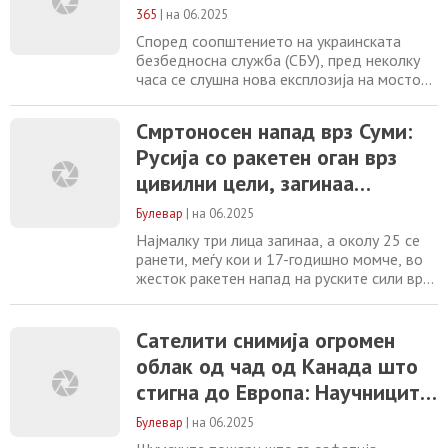
кокаин и 100 килограми марихуана, а
365
|
на 06.2025
најголемите нарко-боси биле управувани
директно од Албанија, открија
Според соопштението на украинската
безбедносна служба (СБУ), пред неколку
часа се слушна нова експлозија на мостот
кој ги поврзува Русија и Крим. СБУ
потврдилa дека операцијата во Украина
Смртоносен напад врз Суми:
продолжува. СБУ изведе нова уникатна
Русија со ракетен оган врз
специјална операција, овој пат под
водата, нанасяјќи удар на Кримскиот мост
цивилни цели, загинаа
по трет пат! Оваа операција траеше
најмалку три лица
неколку месеци,
Булевар
|
на 06.2025
Најмалку три лица загинаа, а околу 25 се
ранети, меѓу кои и 17-годишно момче, во
жесток ракетен напад на руските сили врз
центарот на украинскиот град Суми,
соопштија денеска украинските власти.
Според првичните информации, Русија
Сателити снимија огромен
извела пет ракетни напади користејќи
облак од чад од Канада што
повеќецевни ракетни фрлачи, целејќи кон
стигна до Европа: Научниците
обични улици и станбени згради во градот.
предупредуваат на феномен
Булевар
|
на 06.2025
од големи размери