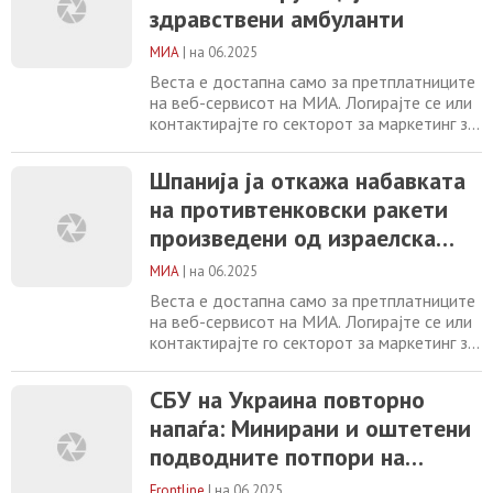
сè уште нема, на социјалните мрежи се
здравствени амбуланти
шират снимки и сведоштва за силни
детонации и состојба на паника меѓу
МИА
|
на 06.2025
Веста е достапна само за претплатниците
на веб-сервисот на МИА. Логирајте се или
контактирајте го секторот за маркетинг за
повеќе информации. +389 2 2461600
marketing@mia.mk
Шпанија ја откажа
Шпанија ја откажа набавката
набавката на противтенковски ракети
на противтенковски ракети
произведени од израелска компанија
Привремено суспендиран цивилниот
произведени од израелска
поморски сообраќај околу Севастопол ЕУ и
компанија
САД разговараа
МИА
|
на 06.2025
Веста е достапна само за претплатниците
на веб-сервисот на МИА. Логирајте се или
контактирајте го секторот за маркетинг за
повеќе информации. +389 2 2461600
marketing@mia.mk
Привремено
СБУ на Украина повторно
суспендиран цивилниот поморски
напаѓа: Минирани и оштетени
сообраќај околу Севастопол ЕУ и САД
разговараа за зајакнување на борбата
подводните потпори на
против криминалот, шверцот на дрога,
Кримскиот мост
тероризмот и кибер заканите
Frontline
|
на 06.2025