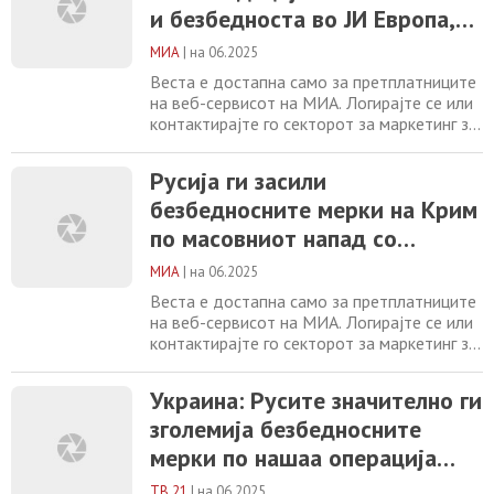
проширување на ЕУ со Западен Балкан
и безбедноста во ЈИ Европа,
Русија ги засили безбедносните мерки на
неопходно е проширување на
Крим по масовниот
МИА
|
на 06.2025
ЕУ со Западен Балкан
Веста е достапна само за претплатниците
на веб-сервисот на МИА. Логирајте се или
контактирајте го секторот за маркетинг за
повеќе информации. +389 2 2461600
marketing@mia.mk Русија ги засили
Русија ги засили
безбедносните мерки на Крим по
безбедносните мерки на Крим
масовниот напад со украински дронови
Акција во пет европски држави против
по масовниот напад со
измами од кол-центри Објавени наградите
украински дронови
на 70. Стеријино
МИА
|
на 06.2025
Веста е достапна само за претплатниците
на веб-сервисот на МИА. Логирајте се или
контактирајте го секторот за маркетинг за
повеќе информации. +389 2 2461600
marketing@mia.mk Герапетритис: За
Украина: Русите значително ги
консолидација на стабилноста и
зголемија безбедносните
безбедноста во ЈИ Европа, неопходно е
проширување на ЕУ со Западен Балкан
мерки по нашаа операција
Акција во пет европски држави против
„Пајажина“
измами од кол-центри
ТВ 21
|
на 06.2025