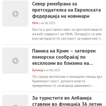
одекнуваат силни експлозии во близина на
Север реизбрана за
Севастопол. Руски извори потврдуваат
претседателка на Европската
дека нивната ПВО системи собориле три
украински беспилотни летала над
федерација на новинари
полуостровот. Покрај тоа, целосно е
затворен и поморскиот
МИА
|
на 06.2025
Веста е достапна само за претплатниците
на веб-сервисот на МИА. Логирајте се или
контактирајте го секторот за маркетинг за
повеќе информации. +389 2 2461600
marketing@mia.mk
За туристите во
Паника на Крим – затворен
Албанија ставени во функција 36 летни
поморски сообраќај по
здравствени амбуланти Шпанија ја откажа
набавката на противтенковски ракети
експлозии во близина на
произведени од израелска компанија
Севастопол
Привремено
Булевар
|
на 06.2025
По серија експлозии и ненадеен напад врз
Кримскиот мост, руските власти
привремено го затворија цивилниот
поморски сообраќај во водите околу
Севастопол – најголемиот град на
За туристите во Албанија
полуостровот. Иако официјална
ставени во функција 36 летни
информација за природата на инцидентот