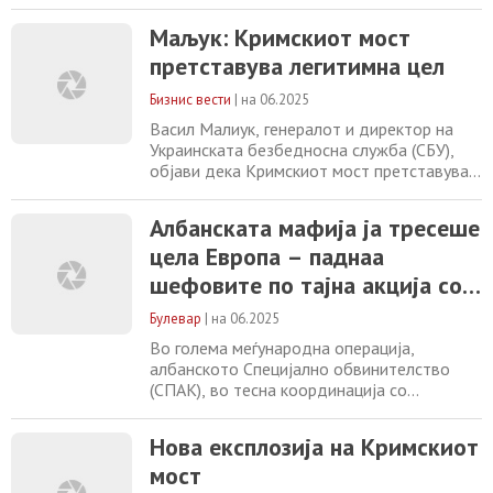
специјални служби. Според објавата на
ФСБ, осомничениот бил приведен поради
Маљук: Кримскиот мост
изработка на импровизирана експлозивна
претставува легитимна цел
направа, која била наменета за
извршување саботажи и терористички
Бизнис вести
|
на 06.2025
дејствија на Кримскиот полуостров. ФСБ
наведува дека експлозивната
Васил Малиук, генералот и директор на
Украинската безбедносна служба (СБУ),
објави дека Кримскиот мост претставува
оправдана цел. “На територијата на
нашата земја нема место за никакви
Албанската мафија ја тресеше
нелегални руски објекти,” изјави Малиук.
цела Европа – паднаа
Тој додаде: “Затоа, Кримскиот мост е
апсолутно легитимна цел, особено имајќи
шефовите по тајна акција со
предвид дека непријателот го користеше
Финска!
како логистичка
Булевар
|
на 06.2025
Во голема меѓународна операција,
албанското Специјално обвинителство
(СПАК), во тесна координација со
финските власти, урна неколку моќни
криминални мрежи вмешани во трговија со
Нова експлозија на Кримскиот
дрога низ цела Европа! Запленети се 170
мост
килограми амфетамин, 10 килограми