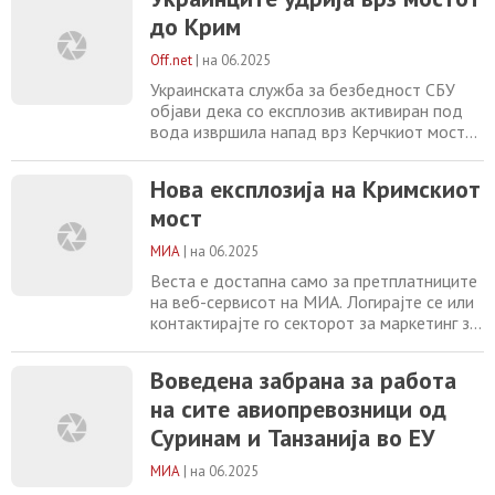
столбови на стратешки важниот мост, кој
до Крим
ја поврзува Русија со анектираниот
полуостров Крим, клучен за снабувањето
Off.net
|
на 06.2025
на руските сили на истокот на Украина.
Руските власти кажаа
Украинската служба за безбедност СБУ
објави дека со експлозив активиран под
вода извршила напад врз Керчкиот мост
што ја спојува Русија со Крим. Рано
изутрината биле детонирани 1.100
Нова експлозија на Кримскиот
килограми експлозив до носечки столб на
мост
мостот, опишан како легитимна цел,
бидејќи Русија преку него префрла трупи,
МИА
|
на 06.2025
оружје и опрема за воените операции во
Украина. При
Веста е достапна само за претплатниците
на веб-сервисот на МИА. Логирајте се или
контактирајте го секторот за маркетинг за
повеќе информации. +389 2 2461600
marketing@mia.mk СБУ минира мост што
Воведена забрана за работа
ги поврзува Русија со Крим Воведена
на сите авиопревозници од
забрана за работа на сите авиопревозници
од Суринам и Танзанија во ЕУ Излезни
Суринам и Танзанија во ЕУ
анкети: Кандидатот на либералната
опозиција
МИА
|
на 06.2025