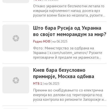
Откако украинските беспилотни летала го
извршија најголемиот напад досега врз
руските воени бази во неделата, руските
сили значително ги засилија
безбедносните мерки во окупираниот
Што бара Русија од Украина
Крим. Според објавата на украинската
во својот меморандум за мир?
партизанска група АТЕШ на Телеграм ,
руската воздушна одбрана сега патролира
Радио МОФ
|
на 06.2025
клучни воени аеродроми 24 часа на ден,
вклучувајќи ги и
Фото: Министерство за одбрана на
Украина | x.com/rustem_umerov/ Руските
преговарачи ѝ предале на украинската
делегација меморандум за мир со две
потенцијални рамки за завршување на
Киев бара безусловно
руската целосна инвазија врз Украина, на
примирје, Москва одбива
разговорите во Истанбул во
понеделникот, пренесува новинската
МТВ 1
|
на 06.2025
агенција Мета . Овие предлози, објавени
од руските државни новински
Прекини во снабдувањето со електрична
енергија во делови од територијата под
руска контрола во регионите Запорожје и
Херсон по украински напади со дронови.
Стотици илјади луѓе останаа без струја.