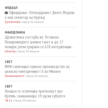
ФУДБАЛ
Официјално: Легендарниот Диего Форлан
е нов селектор на Уругвај
Sportmedia
|
пред 32 минути
МАКЕДОНИЈА
Драматична состојба во Тетовско:
Пожарникарите дневно гасат и до 17
пожари, регистрирани се 628 интервенции
од почетокот на годината
Infomax
|
пред 33 минути
СВЕТ
BMW започнува сериско производство на
целосно електричниот i3 во Минхен
Иновативност
|
пред 36 минути
СВЕТ
Лондон го зголемува притисокот врз
Кремљ, санкционира 19 руски субјекти
ТВ 21
|
пред 39 минути