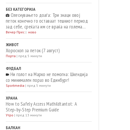
БЕЗ КАТЕГОРИЈА
Олеснувањето доаѓа: Три знаци овој
петок конечно го оставаат тешкиот период
зад себе, среќата им се враќа на голема
врата
Вечер Прес
|
ново
ЖИВОТ
Хороскоп за петок (7 август)
Порта
|
пред 5 минути
ФУДБАЛ
Ни голот на Марко не помогна: Шкендија
со минимален пораз во Единбург!
Sportmedia
|
пред 5 минути
ХРАНА
How to Safely Access Mathildtantot: A
Step‑by‑Step Premium Guide
Утро
|
пред 13 минути
БАЛКАН