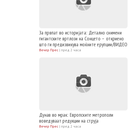
За првпат во историјата: Детално снимени
гигантските вртлози на Сонцето – oткриено
што ги предизвикува моќните ерупции/ВИДЕО
Вечер Прес
|
пред 2 часа
Дунав во мрак: Европските метрополи
воведуваат редукции на струја
Вечер Прес
|
пред 2 часа