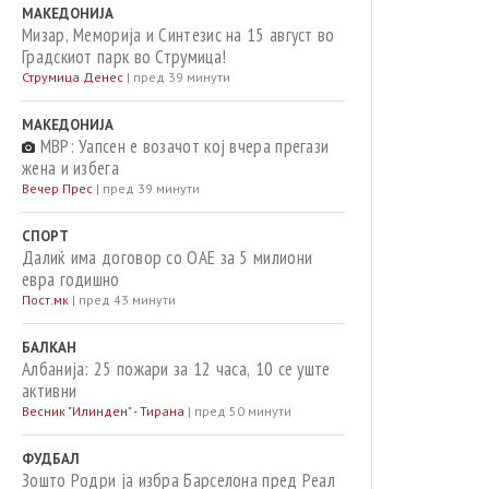
МАКЕДОНИЈА
Мизар, Меморија и Синтезис на 15 август во
Градскиот парк во Струмица!
Струмица Денес
|
пред 39 минути
МАКЕДОНИЈА
МВР: Уапсен е возачот кој вчера прегази
жена и избега
Вечер Прес
|
пред 39 минути
СПОРТ
Далиќ има договор со ОАЕ за 5 милиони
евра годишно
Пост.мк
|
пред 43 минути
БАЛКАН
Албанија: 25 пожари за 12 часа, 10 се уште
активни
Весник "Илинден" - Тирана
|
пред 50 минути
ФУДБАЛ
Зошто Родри ја избра Барселона пред Реал