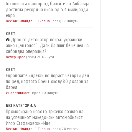
Готовината надвор од банките во Албанија
достигна рекордно ниво од 5,4 милијарди
евра
Весник "Илинден" - Тирана
|
пред 17 минути
СВЕТ
Дрон со детонатор покрај украински
авион „Антонов“: Дали Лајпциг беше цел на
хибридна операција?
Вечер Прес
|
пред 20 минути
СВЕТ
Европските индекси во пораст четврти ден
по ред, нафтата Брент околу 80 долари за
барел
Иновативност
|
пред 20 минути
БЕЗ КАТЕГОРИЈА
Промовирано новото тркачко возило на
најуспешниот македонски автомобилист
Игор Стефановски–Иџе
Весник "Илинден" - Тирана
|
пред 28 минути