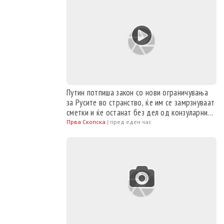
Путин потпиша закон со нови ограничувања
за Русите во странство, ќе им се замрзнуваат
сметки и ќе останат без дел од конзуларните
услуги
Прва Скопска
|
пред еден час