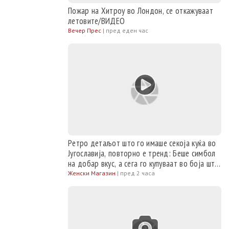
Пожар на Хитроу во Лондон, се откажуваат
летовите/ВИДЕО
Вечер Прес
|
пред еден час
Ретро детаљот што го имаше секоја куќа во
Југославија, повторно е тренд: Беше симбол
на добар вкус, а сега го купуваат во боја што
ја имаше во кујната на баба
Женски Магазин
|
пред 2 часа