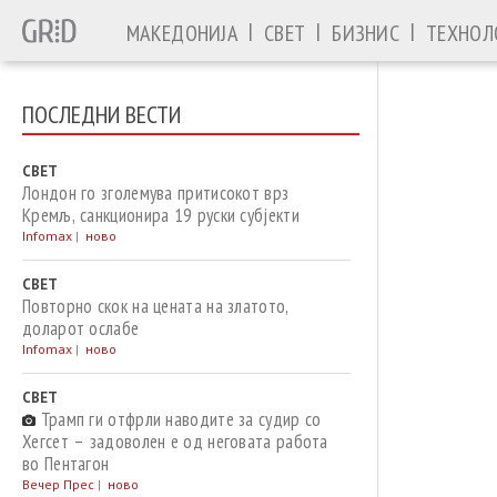
|
|
|
МАКЕДОНИЈА
СВЕТ
БИЗНИС
ТЕХНОЛ
ПОСЛЕДНИ ВЕСТИ
СВЕТ
Лондон го зголемува притисокот врз
Кремљ, санкционира 19 руски субјекти
Infomax
|
ново
СВЕТ
Повторно скок на цената на златото,
доларот ослабе
Infomax
|
ново
СВЕТ
Трамп ги отфрли наводите за судир со
Хегсет – задоволен е од неговата работа
во Пентагон
Вечер Прес
|
ново