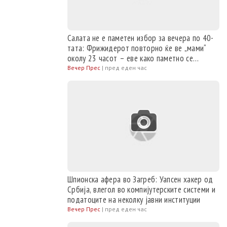
Салата не е паметен избор за вечера по 40-
тата: Фрижидерот повторно ќе ве „мами“
околу 23 часот – еве како паметно се
потиснува гладот
Вечер Прес
|
пред еден час
Шпионска афера во Загреб: Уапсен хакер од
Србија, влегол во компијутерските системи и
податоците на неколку јавни институции
Вечер Прес
|
пред еден час