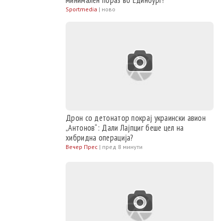
минимален пораз во Единбург!
Sportmedia
|
ново
Дрон со детонатор покрај украински авион
„Антонов“: Дали Лајпциг беше цел на
хибридна операција?
Вечер Прес
|
пред 8 минути