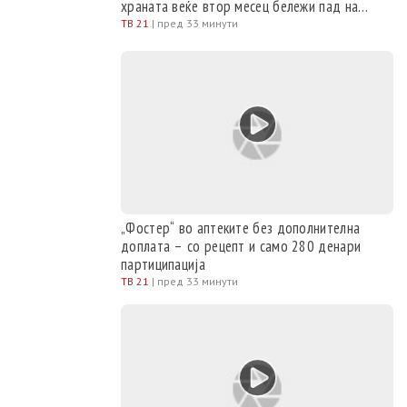
храната веќе втор месец бележи пад на
цените
ТВ 21
|
пред 33 минути
„Фостер“ во аптеките без дополнителна
доплата – со рецепт и само 280 денари
партиципација
ТВ 21
|
пред 33 минути