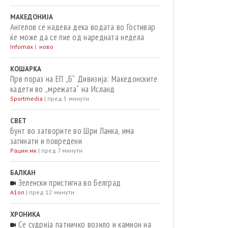
МАКЕДОНИЈА
Ангелов се надева дека водата во Гостивар
ќе може да се пие од наредната недела
Infomax
|
ново
КОШАРКА
Прв пораз на ЕП „Б“ Дивизија: Македонските
кадети во „мрежата“ на Исланд
Sportmedia
|
пред 5 минути
СВЕТ
Бунт во затворите во Шри Ланка, има
загинати и повредени
Рацин.мк
|
пред 7 минути
БАЛКАН
Зеленски пристигна во Белград
A1on
|
пред 12 минути
ХРОНИКА
Се судрија патничко возило и камион на