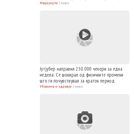
„Води ме со тебе“
Маркукуле
|
ново
Јутјубер направил 250.000 чекори за една
недела: Се шокирал од физичките промени
што ги почувствувал за краток период
Убавина и здравје
|
ново