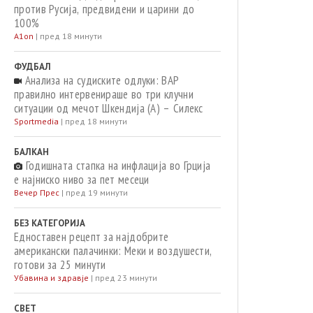
против Русија, предвидени и царини до
100%
A1on
|
пред 18 минути
ФУДБАЛ
Анализа на судиските одлуки: ВАР
правилно интервенираше во три клучни
ситуации од мечот Шкендија (А) – Силекс
Sportmedia
|
пред 18 минути
БАЛКАН
Годишната стапка на инфлација во Грција
е најниско ниво за пет месеци
Вечер Прес
|
пред 19 минути
БЕЗ КАТЕГОРИЈА
Едноставен рецепт за најдобрите
американски палачинки: Меки и воздушести,
готови за 25 минути
Убавина и здравје
|
пред 23 минути
СВЕТ