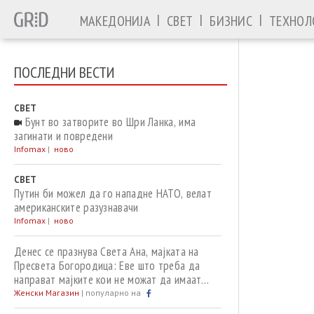
|
|
|
МАКЕДОНИЈА
СВЕТ
БИЗНИС
ТЕХНОЛ
ПОСЛЕДНИ ВЕСТИ
СВЕТ
Бунт во затворите во Шри Ланка, има
загинати и повредени
Infomax
|
ново
СВЕТ
Путин би можел да го нападне НАТО, велат
американските разузнавачи
Infomax
|
ново
Денес се празнува Света Ана, мајката на
Пресвета Богородица: Еве што треба да
направат мајките кои не можат да имаат
деца
Женски Магазин
|
популарно на