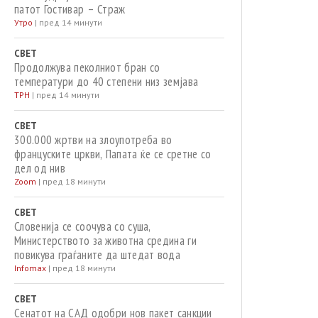
патот Гостивар – Страж
Утро
|
пред 14 минути
СВЕТ
Продолжува пеколниот бран со
температури до 40 степени низ земјава
ТРН
|
пред 14 минути
СВЕТ
300.000 жртви на злоупотреба во
француските цркви, Папата ќе се сретне со
дел од нив
Zoom
|
пред 18 минути
СВЕТ
Словенија се соочува со суша,
Министерството за животна средина ги
повикува граѓаните да штедат вода
Infomax
|
пред 18 минути
СВЕТ
Сенатот на САД одобри нов пакет санкции