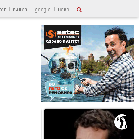
|
|
|
|
ter
видеа
google
ново