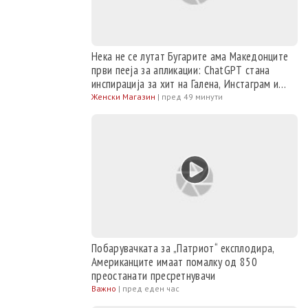
Нека не се лутат Бугарите ама Македонците
први пееја за апликации: ChatGPT стана
инспирација за хит на Галена, Инстаграм и
ТикТок, за Тања и Сузана
Женски Магазин
|
пред 49 минути
Побарувачката за „Патриот“ експлодира,
Американците имаат помалку од 850
преостанати пресретнувачи
Важно
|
пред еден час