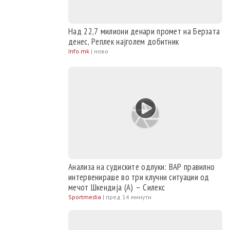
Над 22,7 милиони денари промет на Берзата
денес, Реплек најголем добитник
Info.mk
|
ново
Анализа на судиските одлуки: ВАР правилно
интервенираше во три клучни ситуации од
мечот Шкендија (А) – Силекс
Sportmedia
|
пред 14 минути