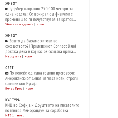
ЖИВОТ
Јутјубер направил 250.000 чекори за
една недела: Се шокирал од физичките
промени што ги почувствувал за краток
период
Убавина и здравје
|
ново
ЖИВОТ
Зошто да бараме хитови во
соседството?! Прилепскиот Connect Band
докажа дека и кај нас се создава врвна
музика – слушнете ја „Води ме со тебе“
Маркукуле
|
ново
СВЕТ
По повеќе од една години преговори:
Американскиот Сенат изгласа нови, строги
санкции кон Русија
Вечер Прес
|
ново
КУЛТУРА
КИЦ во Софија и Друштвото на писателите
потпишаа Меморандум за соработка
МТВ 1
|
ново