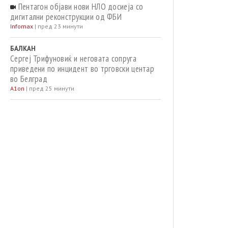
Пентагон објави нови НЛО досиеја со
дигитални реконструкции од ФБИ
Infomax
|
пред 23 минути
БАЛКАН
Сергеј Трифуновиќ и неговата сопруга
приведени по инцидент во трговски центар
во Белград
A1on
|
пред 25 минути