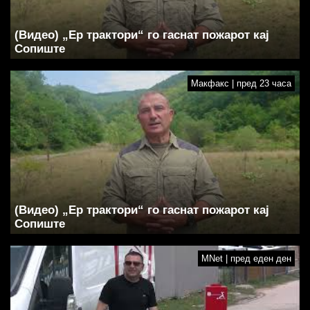
(Видео) „Ер трактори“ го гаснат пожарот кај
Сопиште
Макфакс | пред 23 часа
(Видео) „Ер трактори“ го гаснат пожарот кај
Сопиште
MNet | пред еден ден