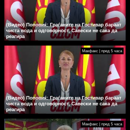
(Видео) Поповиќ: Граѓаните на Гостивар бараат
чиста вода и одговорност, Савески не сака да
реагира
Макфакс | пред 5 часа
(Видео) Поповиќ: Граѓаните на Гостивар бараат
чиста вода и одговорност, Савески не сака да
реагира
Макфакс | пред 5 часа