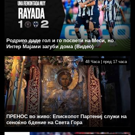
Родриго даде гол и го посвети на Меси, но
Интер Мајами загуби дома (Видео)
48 Часа | пред 17 часа
ПРЕНОС во живо: Епископот Партениј служи на
сеноќно бдение на Света Гора