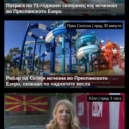
Потрага по 71-годишен скопјанец кој исчезнал
во Преспанското Езеро
Прва Скопска | пред 30 минути
Рибар од Скопје исчезна во Преспанското
Езеро, скокнал по паднатите весла
A1on | пред 3 часа