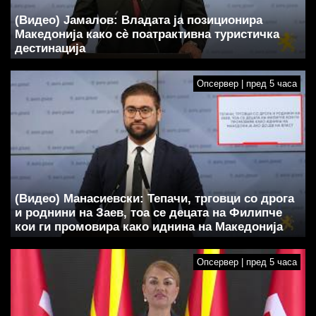
(Видео) Јамалов: Владата ја позиционира
Македонија како сè поатрактивна туристичка
дестинација
Опсервер | пред 5 часа
(Видео) Манасиевски: Тепачи, трговци со дрога
и роднини на Заев, тоа се децата на Филипче
кои ги промoвира како иднина на Македонија
Опсервер | пред 5 часа