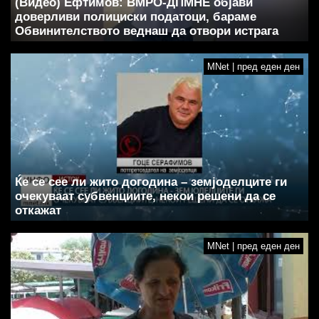
(Видео) Ефтимов: ВМРО-ДПМНЕ објави
доверливи полициски податоци, бараме
Обвинителството веднаш да отвори истрага
MNet | пред еден ден
Ќе се сее ли жито догодина – земјоделците ги
очекуваат субвенциите, некои решени да се
откажат
MNet | пред еден ден