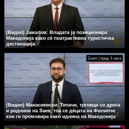
(Видео) Јамалов: Владата ја позиционира
Македонија како сè поатрактивна туристичка
дестинација
Zoom | пред 3 часа
(Видео) Манасиевски: Тепачи, трговци со дрога
и роднини на Заев, тоа се децата на Филипче
кои ги промoвира како иднина на Македонија