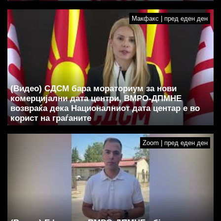
Макфакс | пред еден ден
(Видео) СДСМ бара мораториум за нови
комерцијални дата центри, ВМРО-ДПМНЕ
возвраќа дека Националниот дата центар е во
корист на граѓаните
Zoom | пред еден ден