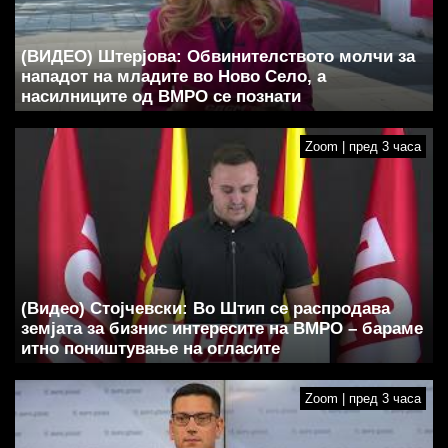
(ВИДЕО) Штерјова: Обвинителството молчи за
нападот на младите во Ново Село, а
насилниците од ВМРО се познати
Zoom | пред 3 часа
(Видео) Стојчевски: Во Штип се распродава
земјата за бизнис интересите на ВМРО – бараме
итно поништување на огласите
Zoom | пред 3 часа