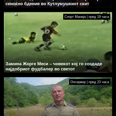
сеноќно бдение во Кутлумушкиот скит
Спорт Манија | пред 19 часа
Замина Жорге Меси – човекот кој го создаде
најдобриот фудбалер во светот
Опсервер | пред 23 часа