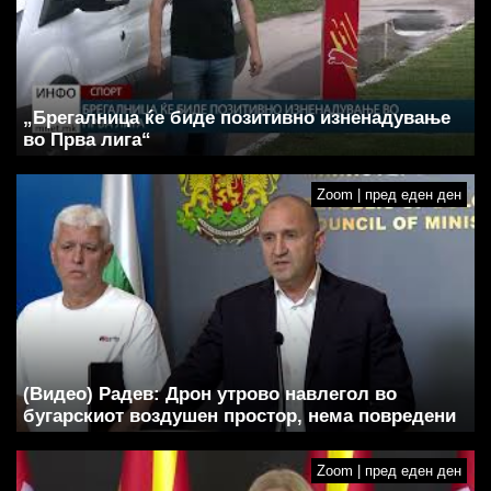
„Брегалница ќе биде позитивно изненадување
во Прва лига“
Zoom | пред еден ден
(Видео) Радев: Дрон утрово навлегол во
бугарскиот воздушен простор, нема повредени
Zoom | пред еден ден