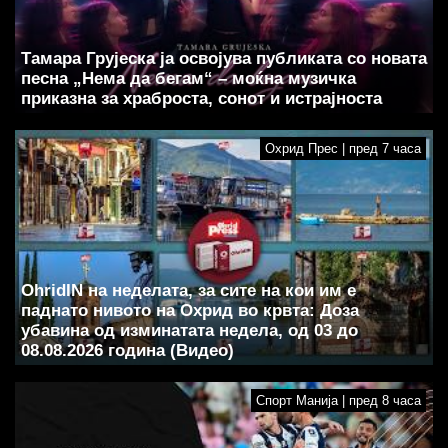
Тамара Грујеска ја освојува публиката со новата
песна „Нема да бегам“ – моќна музичка
приказна за храброста, сонот и истрајноста
Охрид Прес | пред 7 часа
OhridIN на неделата, за сите на кои им е
паднато нивото на Охрид во крвта: Доза
убавина од изминатата недела, од 03 до
08.08.2026 година (Видео)
Спорт Манија | пред 8 часа