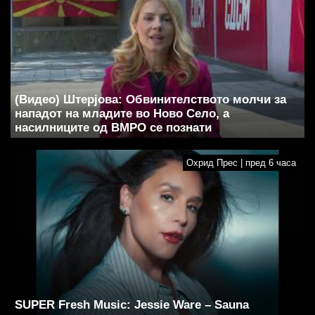
(Видео) Штерјова: Обвинителството молчи за
нападот на младите во Ново Село, а
насилниците од ВМРО се познати
Охрид Прес | пред 6 часа
SUPER Fresh Music: Jessie Ware – Sauna