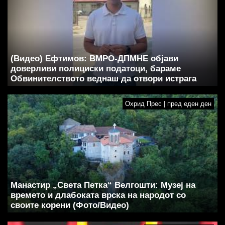
(Видео) Ефтимов: ВМРО-ДПМНЕ објави
доверливи полициски податоци, бараме
Обвинителството веднаш да отвори истрага
Охрид Прес | пред еден ден
Манастир „Света Петка“ Велгошти: Музеј на
времето и длабоката врска на народот со
своите корени (Фото/Видео)