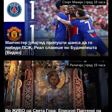
Спорт Манија | пред 18 часа
Манчестер јунајтед пропушти шанса да го
победи ПСЖ, Реал славеше во Будимпешта
(Видео)
Религија | пред 19 часа
Во ЖИВО од Света Гора: Епископ Партениј на