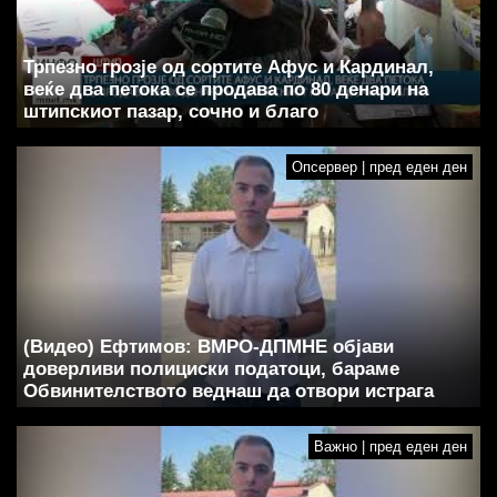
Трпезно грозје од сортите Афус и Кардинал,
веќе два петока се продава по 80 денари на
штипскиот пазар, сочно и благо
Опсервер | пред еден ден
(Видео) Ефтимов: ВМРО-ДПМНЕ објави
доверливи полициски податоци, бараме
Обвинителството веднаш да отвори истрага
Важно | пред еден ден