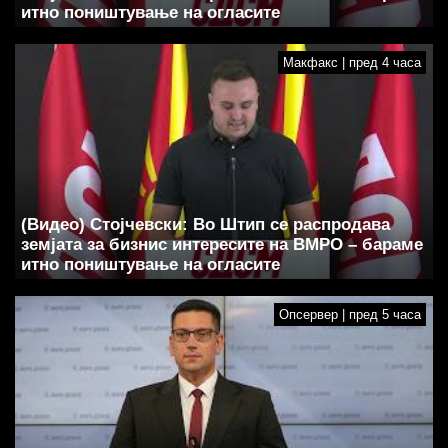
итно поништување на огласите
Макфакс | пред 4 часа
(Видео) Стојчевски: Во Штип се распродава
земјата за бизнис интересите на ВМРО – бараме
итно поништување на огласите
Опсервер | пред 5 часа