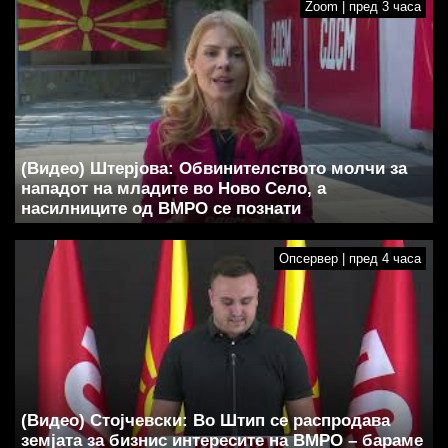
Zoom | пред 3 часа
(Видео) Штерјова: Обвинителството молчи за
нападот на младите во Ново Село, а
насилниците од ВМРО се познати
Опсервер | пред 4 часа
(Видео) Стојчевски: Во Штип се распродава
земјата за бизнис интересите на ВМРО – бараме