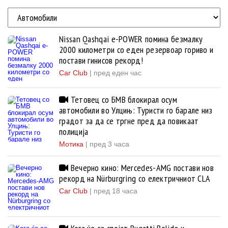
Nissan Qashqai e-POWER помина безмалку
2000 километри со еден резервоар гориво и
постави гинисов рекорд!
Car Club
|
пред еден час
Тетовец со БМВ блокирал осум
автомобили во Улцињ: Туристи го барале низ
градот за да се тргне пред да повикаат
полиција
Мотика
|
пред 3 часа
Вечерно кино: Mercedes-AMG постави нов
рекорд на Nürburgring со електричниот CLA
Car Club
|
пред 18 часа