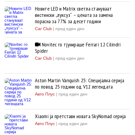
Новите LED и Matrix светла стануваат
вистински „луксуз“ – цената за замена
порасна за 77% за десет години
Car Club
|
пред еден ден
Novitec го тјунираше Ferrari 12 Cilindri
Spider
Car Club
|
пред еден ден
Aston Martin Vanquish 25: Специјална серија
по повод 25 години од V12 легендата
Авто Плус
|
пред еден ден
Xiaomi ja претстави новата SkyNomad серија
Авто Плус
|
пред еден ден