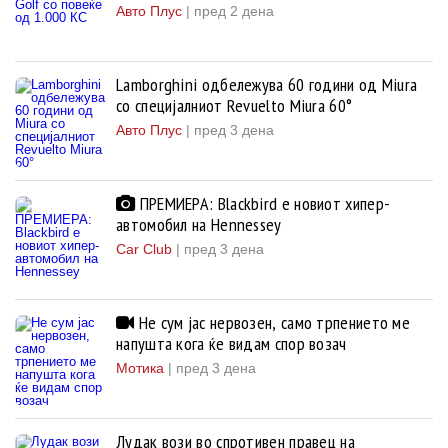
Авто Плус
|
пред 2 дена
Lamborghini одбележува 60 години од Miura
со специјалниот Revuelto Miura 60°
Авто Плус
|
пред 3 дена
ПРЕМИЕРА: Blackbird е новиот хипер-
автомобил на Hennessey
Car Club
|
пред 3 дена
Не сум јас нервозен, само трпението ме
напушта кога ќе видам спор возач
Мотика
|
пред 3 дена
Лудак вози во спротивен правец на