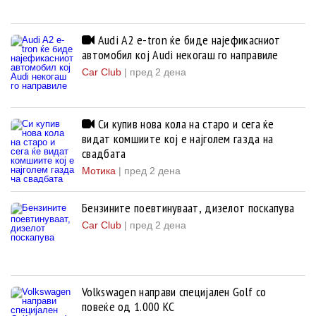
Audi A2 e-tron ќе биде најефикасниот
автомобил кој Audi некогаш го направиле
Car Club
|
пред 2 дена
Си купив нова кола на старо и сега ќе
видат комшиите кој е најголем газда на
свадбата
Мотика
|
пред 2 дена
Бензините поевтинуваат, дизелот поскапува
Car Club
|
пред 2 дена
Volkswagen направи специјален Golf со
повеќе од 1.000 КС