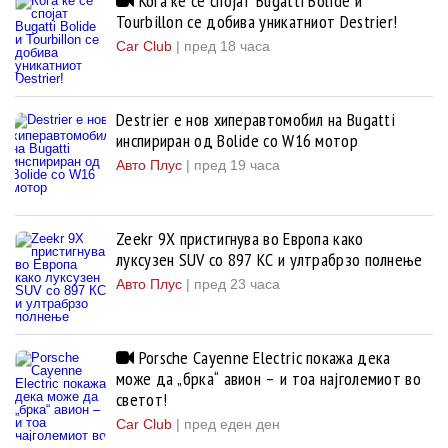
Кога ќе се спојат Bugatti Bolide и
Tourbillon се добива уникатниот Destrier!
Car Club
|
пред 18 часа
Destrier е нов хиперавтомобил на Bugatti
инспириран од Bolide со W16 мотор
Авто Плус
|
пред 19 часа
Zeekr 9X пристигнува во Европа како
луксузен SUV со 897 КС и ултрабрзо полнење
Авто Плус
|
пред 23 часа
Porsche Cayenne Electric покажа дека
може да „брка“ авион – и тоа најголемиот во
светот!
Car Club
|
пред еден ден