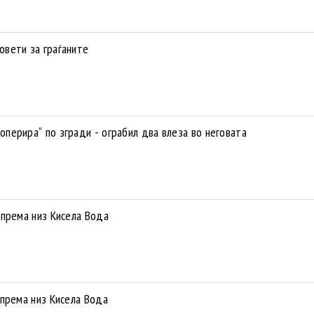
вети за граѓаните
перира“ по згради - ограбил два влеза во неговата
опрема низ Кисела Вода
опрема низ Кисела Вода