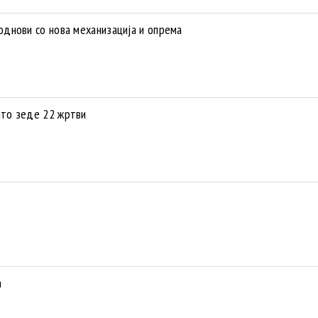
днови со нова механизација и опрема
то зеде 22 жртви
а