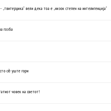
- „твитерџика“ вели дека тоа е „низок степен на интелигенција“
а гозба
есто сѐ уште гори
гатиот човек на светот!