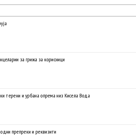
руја
нцеларии за грижа за корисници
ки терени и урбана опрема низ Кисела Вода
одни препреки и реквизити