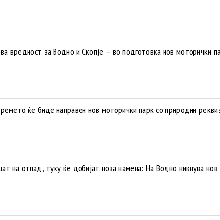
а вредност за Водно и Скопје – во подготовка нов моторички п
времето ќе биде направен нов моторички парк со природни рекви
т на отпад, туку ќе добијат нова намена: На Водно никнува нов