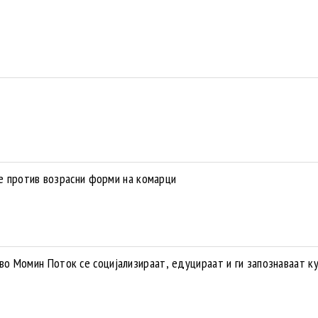
е против возрасни форми на комарци
о Момин Поток се социјализираат, едуцираат и ги запознаваат к