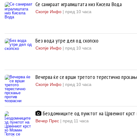
Се санираат игралиштата низ Кисела Вода
Скопје Инфо
|
пред 10 часа
Без вода утре дел од скопско
Скопје Инфо
|
пред 10 часа
Вечерва ќе се врши третото терестично прскањ
Скопје Инфо
|
пред 10 часа
Бездомниците од пунктот на Црвениот крст в
Вечер Прес
|
пред 11 часа