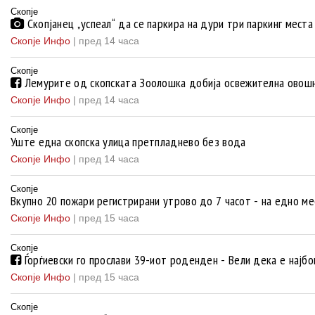
Скопје
Скопјанец „успеал“ да се паркира на дури три паркинг места 
Скопје Инфо
|
пред 14 часа
Скопје
Лемурите од скопската Зоолошка добија освежителна овошн
Скопје Инфо
|
пред 14 часа
Скопје
Уште една скопска улица претпладнево без вода
Скопје Инфо
|
пред 14 часа
Скопје
Вкупно 20 пожари регистрирани утрово до 7 часот - на едно м
Скопје Инфо
|
пред 15 часа
Скопје
Ѓорѓиевски го прослави 39-иот роденден - Вели дека е најбо
Скопје Инфо
|
пред 15 часа
Скопје