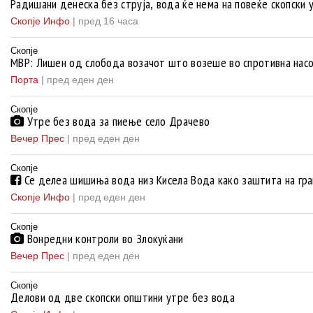
Радишани денеска без струја, вода ќе нема на повеќе скопски 
Скопје Инфо
|
пред 16 часа
Скопје
МВР: Лишен од слобода возачот што возеше во спротивна насок
Порта
|
пред еден ден
Скопје
Утре без вода за пиење село Драчево
Вечер Прес
|
пред еден ден
Скопје
Се делеа шишиња вода низ Кисела Вода како заштита на гра
Скопје Инфо
|
пред еден ден
Скопје
Вонредни контроли во Злокуќани
Вечер Прес
|
пред еден ден
Скопје
Делови од две скопски општини утре без вода