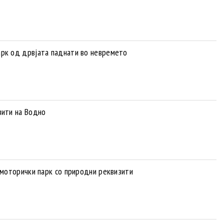
арк од дрвјата паднати во невремето
зити на Водно
 моторички парк со природни реквизити