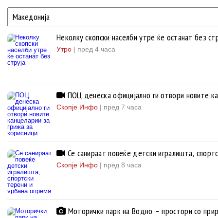
Неколку скопски населби утре ќе останат без ст
Утро
|
пред 4 часа
ПОЦ денеска официјално ги отвори новите ка
Скопје Инфо
|
пред 7 часа
Се санираат повеќе детски игралишта, спортс
Скопје Инфо
|
пред 8 часа
Моторички парк на Водно – простори со прир