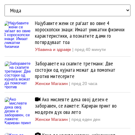
Најубавите жени се раѓаат во овие 4
хороскопски знаци: Имаат уникатни физички
карактеристики, а познатите дами го
потврдуваат тоа
Убавина и здравје
|
пред 40 минути
Заборавете на скапите третмани: Две
состојки од кујната можат да помогнат
против митесерите
Женски Магазин
|
пред 20 часа
Ако мислевте дека овој дезен е
заборавен, се лажете: Кариран принт во
модерен дух ова лето
Женски Магазин
|
пред еден ден