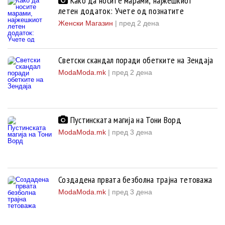
Како да носите марами, најжешкиот
летен додаток: Учете од познатите
Женски Магазин
|
пред 2 дена
Светски скандал поради обетките на Зендаја
ModaМoda.mk
|
пред 2 дена
Пустинската магија на Тони Ворд
ModaМoda.mk
|
пред 3 дена
Создадена првата безболна трајна тетоважа
ModaМoda.mk
|
пред 3 дена