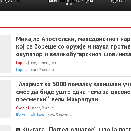
де уште
акладемската
пред 2 дена
Национално | пред 2 дена
еден ден
тема за
јавност –
ополитички
Шкариќ открива
тки“, вели
што се
дули
случувало зад
ѕидовите на
Михајло Апостолски, македонскиот нар
Правен
кој се бореше со оружје и наука проти
факултет
окупатор и великобугарскиот шовиниз
Македонија
Expres
|
пред еден ден
Expres
сите 2 вести »
„Алармот за 5000 помалку запишани уч
смее да биде уште една тема за дневн
пресметки“, вели Макрадули
Скопје1
|
пред 2 дена
IPortal
48 Часа
сите 3 вести »
Книгата „Поглед однатре“ што ја пот