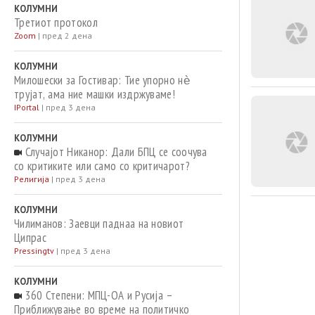
КОЛУМНИ
Третиот протокол
Zoom
|
пред 2 дена
КОЛУМНИ
Милошески за Гостивар: Тие упорно нѐ
трујат, ама ние машки издржуваме!
IPortal
|
пред 3 дена
КОЛУМНИ
Случајот Никанор: Дали БПЦ се соочува
со критиките или само со критичарот?
Религија
|
пред 3 дена
КОЛУМНИ
Чилиманов: Заевци паднаа на новиот
Ципрас
Pressingtv
|
пред 3 дена
КОЛУМНИ
360 Степени: МПЦ-ОА и Русија –
Приближување во време на политичко