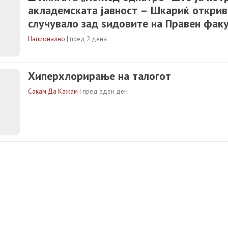
акладемската јавност – Шкариќ открив
случувало зад ѕидовите на Правен фак
Национално
|
пред 2 дена
Хиперхлорирање на талогот
Сакам Да Кажам
|
пред еден ден