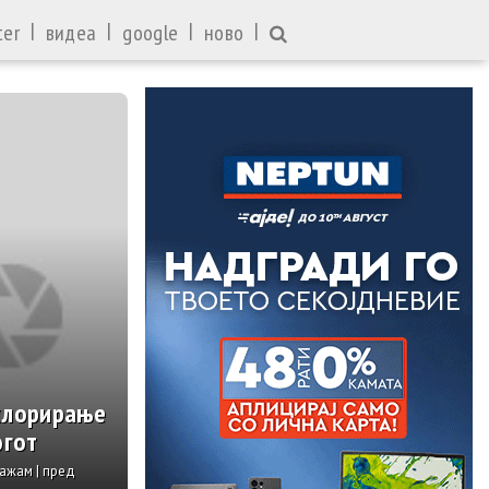
|
|
|
|
ter
видеа
google
ново
Галерии и видеа
хлорирање
КОЈ ТОЛКУ ГО „ОПУШТИ“ ВУЧИ
огот
мапата на СПЦ, а одговор сè у
ажам | пред