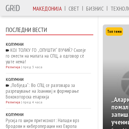
|
|
|
МАКЕДОНИЈА
СВЕТ
БИЗНИС
ТЕХНОЛ
ПОСЛЕДНИ ВЕСТИ
Топ теми
КОЛУМНИ
КОЈ ТОЛКУ ГО „ОПУШТИ“ ВУЧИЌ? Скопје
го смести на мапата на СПЦ, а одговор сè
уште нема!
Религија
|
пред 3 часа
КОЛУМНИ
„Побједа“: Во СПЦ се разговара за
разрешување на Јоаникиј и формирање
Бококоторска епархија
„Алар
Религија
|
пред 4 часа
помал
запиш
КОЛУМНИ
Русија го шири притисокот: Напади врз
учени
бродови и кибероперации низ Европа