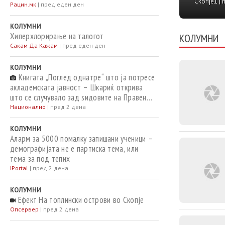
да би
Скопје1 | 
Рацин.мк
|
пред еден ден
една 
дневн
КОЛУМНИ
Хиперхлорирање на талогот
КОЛУМНИ
пресме
Сакам Да Кажам
|
пред еден ден
Макра
КОЛУМНИ
Книгата „Поглед однатре“ што ја потресе
акладемската јавност – Шкариќ открива
што се случувало зад ѕидовите на Правен
факултет
Национално
|
пред 2 дена
КОЛУМНИ
Аларм за 5000 помалку запишани ученици –
демографијата не е партиска тема, или
тема за под тепих
IPortal
|
пред 2 дена
КОЛУМНИ
Ефект На топлински острови во Скопје
Опсервер
|
пред 2 дена