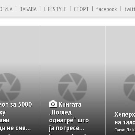
|
|
|
|
|
ОГИЈА
ЗАБАВА
LIFESTYLE
СПОРТ
facebook
twit
мот за 5000
Книгата
ку
„Поглед
Хипер
ани
однатре“ што
на тал
ци не смее
ја потресе
Сакам Да К