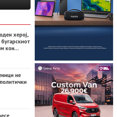
Религија | пред 3 часа
оден херој,
в бугарскиот
ам кон
еници не
ополитички
ресе