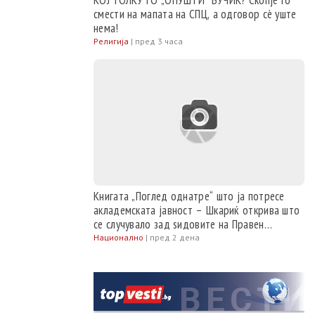
КОЈ ТОЛКУ ГО „ОПУШТИ“ ВУЧИЌ? Скопје го
смести на мапата на СПЦ, а одговор сè уште
нема!
Религија
|
пред 3 часа
Книгата „Поглед однатре“ што ја потресе
акладемската јавност – Шкариќ открива што
се случувало зад ѕидовите на Правен
факултет
Национално
|
пред 2 дена