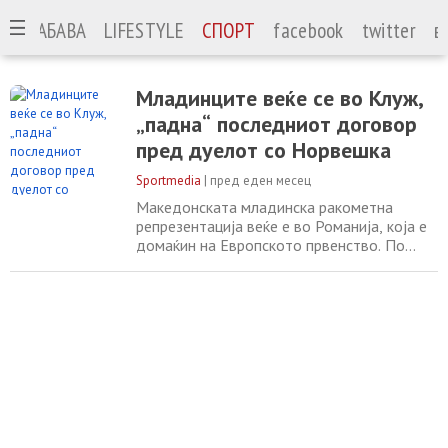
А
ЗАБАВА
LIFESTYLE
СПОРТ
facebook
twitter
в
Младинците веќе се во Клуж,
„падна“ последниот договор
пред дуелот со Норвешка
Sportmedia
|
пред еден месец
Македонската младинска ракометна
репрезентација веќе е во Романија, која е
домаќин на Европското првенство. По
пристигнувањето во Клуж-Напока, нашите
ракометари ги направија последните
подготовките пред стартот на
континенталното натпреварување.
Македонија првиот натпревар ќе го одигра
утре (8 јули) против Норвешка со почеток
од 13:30 часот. Во нашата