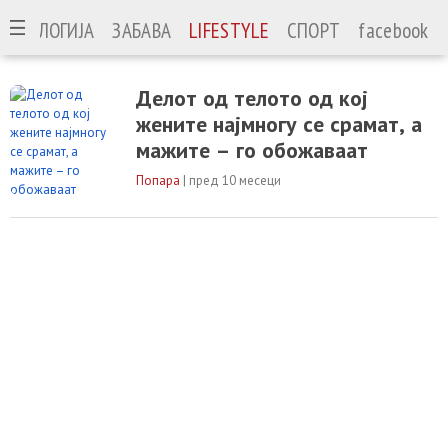
ЕХНОЛОГИЈА
ЗАБАВА
LIFESTYLE
СПОРТ
facebook
Делот од телото од кој
жените најмногу се срамат, а
мажите – го обожаваат
Попара
|
пред 10 месеци