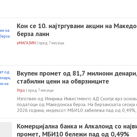
Кои се 10. најтргувани акции на Макед
берза лани
еМАГАЗИН
|
пред 7 месеци
Вкупен промет од 81,7 милиони денари,
стабилни цени на обврзниците
Утро
|
пред 7 месеци
Изготвен од Илирика Инвестментс АД Скопје врз основ
податоци од Македонска берза. На берзанската сесија 
2026 година, индексот МБИ10 забележа пад од 0,49%, 
ниво од 10.194,17 поени, додека ОМБ остана стабилен
поени. Вкупниот промет на берзата достигна 81.768.92
Комерцијална банка и Алкалоид со најв
доминација на Комерцијална
промет, МБИ10 бележи пад од 0,49%