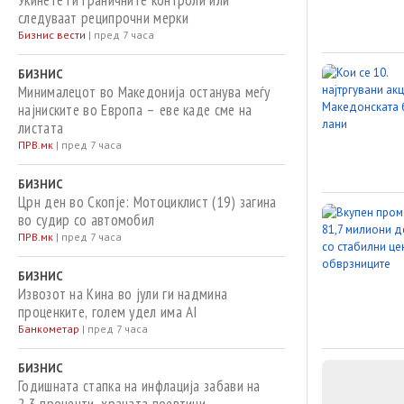
Укинете ги граничните контроли или
следуваат реципрочни мерки
Бизнис вести
|
пред 7 часа
БИЗНИС
Минималецот во Македонија останува меѓу
најниските во Европа – еве каде сме на
листата
ПРВ.мк
|
пред 7 часа
БИЗНИС
Црн ден во Скопје: Мотоциклист (19) загина
во судир со автомобил
ПРВ.мк
|
пред 7 часа
БИЗНИС
Извозот на Кина во јули ги надмина
проценките, голем удел има AI
Банкометар
|
пред 7 часа
БИЗНИС
Годишната стапка на инфлација забави на