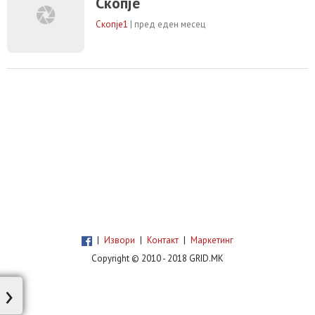
Скопје
интервенираат за негово ставање под
контрола. Причината за избувнувањето на
Скопје1
|
пред еден месец
пожарот се уште не е позната.
Надлежните служби ја следат
|
Извори
|
Контакт
|
Маркетинг
Copyright © 2010 - 2018 GRID.MK
›