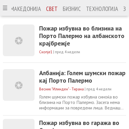
МАКЕДОНИЈА
СВЕТ
БИЗНИС
ТЕХНОЛОГИЈА
ЗА
Пожар избувна во близина на
Порто Палермо на албанското
крајбрежје
Скопје1
|
пред 4 недели
Албанија: Голем шумски пожар
кај Порто Палермо
Весник "Илинден" - Тирана
|
пред 4 недели
Голем шумски пожар избувна синоќа во
близина на Порто Палермо. Засега нема
информации за повредени лица. Веднаш
по добиената пријава за пожарот кај
Химара, на терен биле испратени екипи на
Пожар избувна во гаража во
противпожарната служба кои