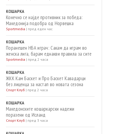
КОШАРКА
Конечно се најде противник за победа:
Македонија подобра од Норвешка
Sportmedia
|
пред еден час
КОШАРКА
Поранешен НБА играч: Сакам да играм во
женска лига, барам еднакви правила за сите
Sportmedia
|
пред 2 часа
КОШАРКА
ЖКК Кам Баскет и Про Баскет Кавадарци
без лиценца за настап во новата сезона
Спорт Клуб
|
пред 2 часа
КОШАРКА
Македонските кошаркарски надежи
поразени од Исланд
Спорт Клуб
|
пред 3 часа
КОШАРКА