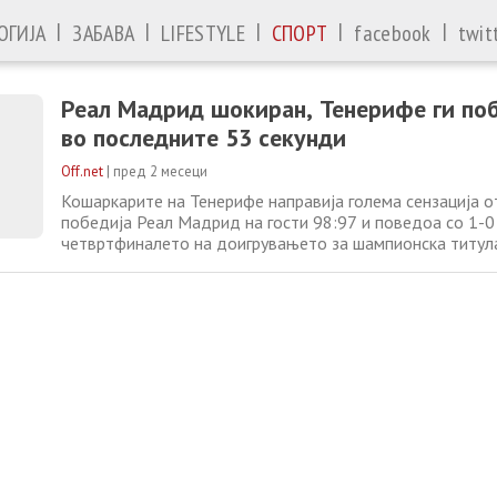
|
|
|
|
|
ОГИЈА
ЗАБАВА
LIFESTYLE
СПОРТ
facebook
twit
Реал Мадрид шокиран, Тенерифе ги поб
во последните 53 секунди
Off.net
|
пред 2 месеци
Кошаркарите на Тенерифе направија голема сензација о
победија Реал Мадрид на гости 98:97 и поведоа со 1-0
четвртфиналето на доигрувањето за шампионска титула
Тенерифе направи чудесен пресврт откако губеше 7 пое
сам 57 секунди до крајот. На крај шут за триумф на Ре
Хезоња но го промаши. Тенерифе беше