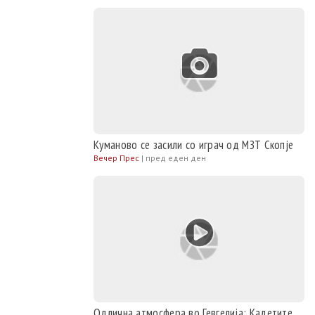
Куманово се засили со играч од МЗТ Скопје
Вечер Прес
|
пред еден ден
Одлична атмосфера во Гевгелија: Кадетите