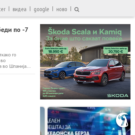
|
|
|
|
ter
видеа
google
ново
еди по -7
ткако го
 во
 во Шпанија.
ни разлика на
ал имаше Марио