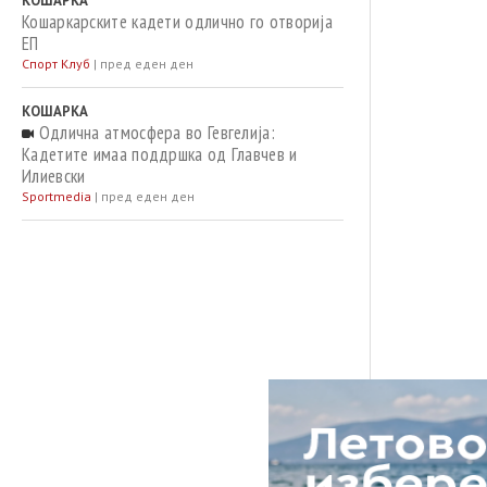
КОШАРКА
Кошаркарските кадети одлично го отворија
ЕП
Спорт Клуб
|
пред еден ден
КОШАРКА
Одлична атмосфера во Гевгелија:
Кадетите имаа поддршка од Главчев и
Илиевски
Sportmedia
|
пред еден ден