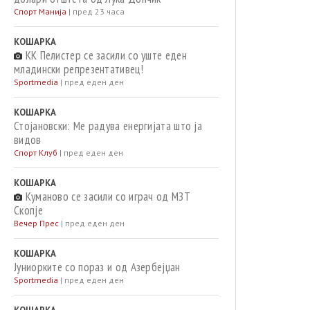
Спорт Манија
|
пред 23 часа
КОШАРКА
КК Пелистер се засили со уште еден
младински репрезентативец!
Sportmedia
|
пред еден ден
КОШАРКА
Стојановски: Ме радува енергијата што ја
видов
Спорт Клуб
|
пред еден ден
КОШАРКА
Куманово се засили со играч од МЗТ
Скопје
Вечер Прес
|
пред еден ден
КОШАРКА
Јуниорките со пораз и од Азербејџан
Sportmedia
|
пред еден ден