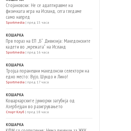
Стојановски: Не се адаптиравме на
физичката игра на Исланд, сега гледаме
само напред
Sportmedia
|
пред 15 часа
КОШАРКА
Прв пораз на ЕП „Б“ Дивизија: Македонските
кадети во „мрежата“ на Исланд
Sportmedia
|
пред 16 часа
КОШАРКА
Тројца поранешни македонски селектори на
едно место: Вујо, Шундо и Лино!
Sportmedia
|
пред 17 часа
КОШАРКА
Кошаркарските јуниорки загубија од
Азербејџан во разигрувањето
Спорт Клуб
|
пред 18 часа
КОШАРКА
КФМ со соопштение: Нема лиценци за ЖКК