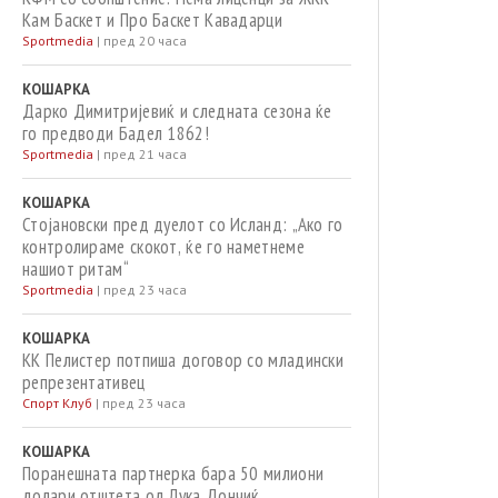
Кам Баскет и Про Баскет Кавадарци
Sportmedia
|
пред 20 часа
КОШАРКА
Дарко Димитријевиќ и следната сезона ќе
го предводи Бадел 1862!
Sportmedia
|
пред 21 часа
КОШАРКА
Стојановски пред дуелот со Исланд: „Ако го
контролираме скокот, ќе го наметнеме
нашиот ритам“
Sportmedia
|
пред 23 часа
КОШАРКА
КК Пелистер потпиша договор со младински
репрезентативец
Спорт Клуб
|
пред 23 часа
КОШАРКА
Поранешната партнерка бара 50 милиони
долари отштета од Лука Дончиќ