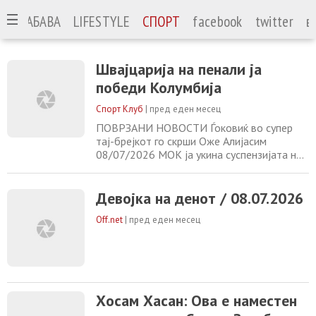
А
ЗАБАВА
LIFESTYLE
СПОРТ
facebook
twitter
в
Швајцарија на пенали ја
победи Колумбија
Спорт Клуб
|
пред еден месец
ПОВРЗАНИ НОВОСТИ Ѓоковиќ во супер
тај-брејкот го скрши Оже Алијасим
08/07/2026 МОК ја укина суспензијата на
Русија: Руските спортисти можат да се
вратат на меѓународни натпревари
08/07/2026 Вардар поразен од КуПС во
Девојка на денот / 08.07.2026
ЛШ 07/07/2026 Хосам Хасан: Ова е
Off.net
|
пред еден месец
наместен натпревар – Салах: Загубивме
поради судијата 07/07/2026
Хосам Хасан: Ова е наместен