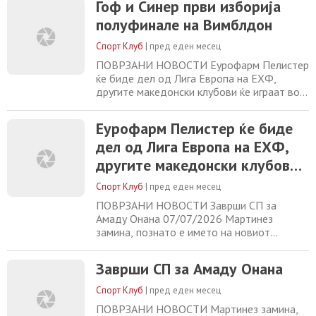
Гоф и Синер први изборија
Евр... 07/07/2026 Заврши СП за Амаду
полуфинале на Вимблдон
Онана 07/07/2026 Мартинез замина,
познато е името на новиот португалски
Спорт Клуб
|
пред еден месец
селектор 07/07/2026
ПОВРЗАНИ НОВОСТИ Еурофарм Пелистер
ќе биде дел од Лига Европа на ЕХФ,
другите македонски клубови ќе играат во
ЕХФ Евр... 07/07/2026 Заврши СП за
Амаду Онана 07/07/2026 Мартинез
Еурофарм Пелистер ќе биде
замина, познато е името на новиот
дел од Лига Европа на ЕХФ,
португалски селектор 07/07/2026
Анчелоти ќе остане селектор на Бразил
другите македонски клубови
07/07/2026
ќе играат во ЕХФ Европскиот
Спорт Клуб
|
пред еден месец
куп
ПОВРЗАНИ НОВОСТИ Заврши СП за
Амаду Онана 07/07/2026 Мартинез
замина, познато е името на новиот
португалски селектор 07/07/2026
Анчелоти ќе остане селектор на Бразил
Заврши СП за Амаду Онана
07/07/2026 Балогун му пришол на
селекторот на Белгија по мечот: „Го ценам
Спорт Клуб
|
пред еден месец
тој гест“ 07/07/2026
ПОВРЗАНИ НОВОСТИ Мартинез замина,