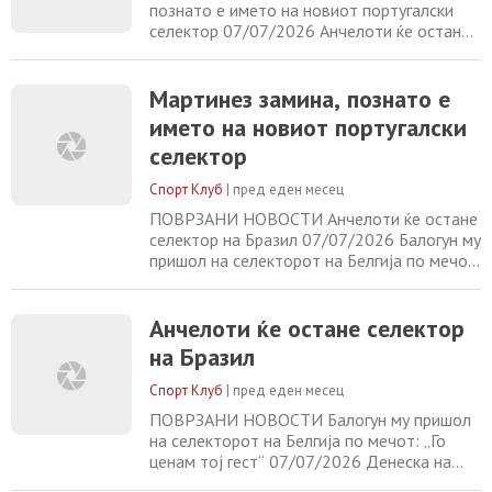
познато е името на новиот португалски
селектор 07/07/2026 Анчелоти ќе остане
селектор на Бразил 07/07/2026 Балогун му
пришол на селекторот на Белгија по мечот:
„Го ценам тој гест“ 07/07/2026 Денеска на
Мартинез замина, познато е
Мундијалот: Меси против Салах за
името на новиот португалски
пласман во 1/4 финалето 07/07/2026
селектор
Спорт Клуб
|
пред еден месец
ПОВРЗАНИ НОВОСТИ Анчелоти ќе остане
селектор на Бразил 07/07/2026 Балогун му
пришол на селекторот на Белгија по мечот:
„Го ценам тој гест“ 07/07/2026 Денеска на
Мундијалот: Меси против Салах за
пласман во 1/4 финалето 07/07/2026
Анчелоти ќе остане селектор
Почнува новата сезона на ЛШ: Вардар
на Бразил
тргнува од Скопје, Шишко и Херера го
чекаат Серафимов 07/07/2026
Спорт Клуб
|
пред еден месец
ПОВРЗАНИ НОВОСТИ Балогун му пришол
на селекторот на Белгија по мечот: „Го
ценам тој гест“ 07/07/2026 Денеска на
Мундијалот: Меси против Салах за