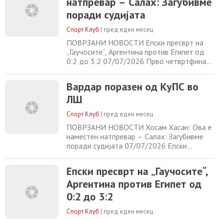
натпревар – Салах: Загубивме
поради судијата
Спорт Клуб
|
пред еден месец
ПОВРЗАНИ НОВОСТИ Епски пресврт на
„Гаучосите“, Аргентина против Египет од
0:2 до 3:2 07/07/2026 Прво четвртфинале
на Вимблдон за Зверев 07/07/2026 ФИБА
ги одреди носителите на групите
Вардар поразен од КуПС во
07/07/2026 Гоф и Синер први изборија
ЛШ
полуфинале на Вимблдон 07/07/2026
Спорт Клуб
|
пред еден месец
ПОВРЗАНИ НОВОСТИ Хосам Хасан: Ова е
наместен натпревар – Салах: Загубивме
поради судијата 07/07/2026 Епски
пресврт на „Гаучосите“, Аргентина против
Египет од 0:2 до 3:2 07/07/2026 Прво
Епски пресврт на „Гаучосите“,
четвртфинале на Вимблдон за Зверев
Аргентина против Египет од
07/07/2026 ФИБА ги одреди носителите
на групите 07/07/2026
0:2 до 3:2
Спорт Клуб
|
пред еден месец