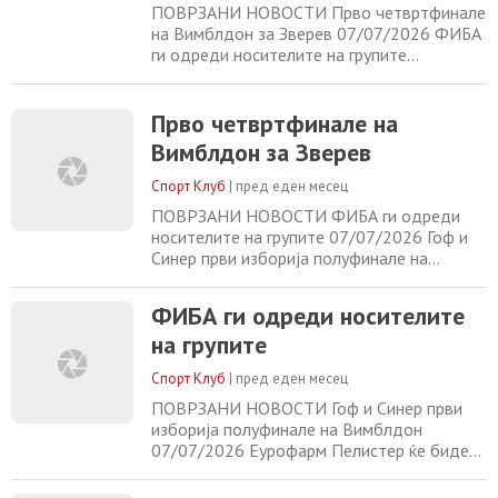
ПОВРЗАНИ НОВОСТИ Прво четвртфинале
на Вимблдон за Зверев 07/07/2026 ФИБА
ги одреди носителите на групите
07/07/2026 Гоф и Синер први изборија
полуфинале на Вимблдон 07/07/2026
Еурофарм Пелистер ќе биде дел од Лига
Прво четвртфинале на
Европа на ЕХФ, другите македонски
Вимблдон за Зверев
клубови ќе играат во ЕХФ Евр...
07/07/2026
Спорт Клуб
|
пред еден месец
ПОВРЗАНИ НОВОСТИ ФИБА ги одреди
носителите на групите 07/07/2026 Гоф и
Синер први изборија полуфинале на
Вимблдон 07/07/2026 Еурофарм
Пелистер ќе биде дел од Лига Европа на
ФИБА ги одреди носителите
ЕХФ, другите македонски клубови ќе
на групите
играат во ЕХФ Евр... 07/07/2026 Заврши
СП за Амаду Онана 07/07/2026
Спорт Клуб
|
пред еден месец
ПОВРЗАНИ НОВОСТИ Гоф и Синер први
изборија полуфинале на Вимблдон
07/07/2026 Еурофарм Пелистер ќе биде
дел од Лига Европа на ЕХФ, другите
македонски клубови ќе играат во ЕХФ