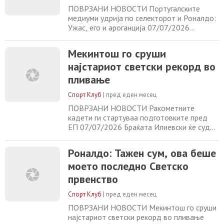
ПОВРЗАНИ НОВОСТИ Португалските
медиуми удрија по селекторот и Роналдо:
Ужас, его и ароганција 07/07/2026
Белгијците му се потсмеваа на Трамп
07/07/2026 Роналдо: Тажен сум, ова беше
Мекинтош го сруши
моето последно Светско првенство
најстариот светски рекорд во
07/07/2026 Мекинтош го сруши
најстариот светски рекорд во пливање
пливање
07/07/2026
Спорт Клуб
|
пред еден месец
ПОВРЗАНИ НОВОСТИ Ракометните
кадети ги стартуваа подготовките пред
ЕП 07/07/2026 Браќата Илиевски ќе судат
на ЕП за младинци 07/07/2026 Исак Бонга
ќе потпише во Реал Мадрид 07/07/2026
Роналдо: Тажен сум, ова беше
Ташовски: Докажавме дека Македонија
моето последно Светско
заслужува да биде на повисоко ниво
07/07/2026
првенство
Спорт Клуб
|
пред еден месец
ПОВРЗАНИ НОВОСТИ Мекинтош го сруши
најстариот светски рекорд во пливање