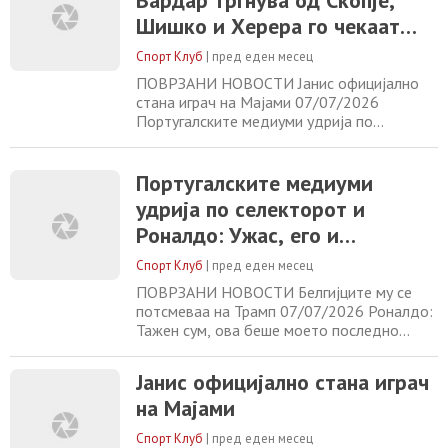
Вардар тргнува од Скопје,
07/07/2026 Португалските медиуми
Шишко и Херера го чекаат
удрија по селекторот и Роналдо: Ужас, его
Серафимов
и ароганција 07/07/2026
Спорт Клуб
|
пред еден месец
ПОВРЗАНИ НОВОСТИ Јанис официјално
стана играч на Мајами 07/07/2026
Португалските медиуми удрија по
селекторот и Роналдо: Ужас, его и
ароганција 07/07/2026 Белгијците му се
потсмеваа на Трамп 07/07/2026 Роналдо:
Португалските медиуми
Тажен сум, ова беше моето последно
удрија по селекторот и
Светско првенство 07/07/2026
Роналдо: Ужас, его и
ароганција
Спорт Клуб
|
пред еден месец
ПОВРЗАНИ НОВОСТИ Белгијците му се
потсмеваа на Трамп 07/07/2026 Роналдо:
Тажен сум, ова беше моето последно
Светско првенство 07/07/2026 Мекинтош
го сруши најстариот светски рекорд во
Јанис официјално стана играч
пливање 07/07/2026 Ракометните кадети
на Мајами
ги стартуваа подготовките пред ЕП
07/07/2026
Спорт Клуб
|
пред еден месец