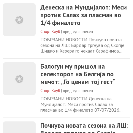
пласман во 1/4 финалето 07/07/2026
Денеска на Мундијалот: Меси
Почнува новата сезона на ЛШ: Вардар
против Салах за пласман во
тргнува од Скопје, Шишко и Херера го
чекаат Серафимов 07/07/2026 Јанис
1/4 финалето
официјално стана играч на Мајами
07/07/2026
Спорт Клуб
|
пред еден месец
ПОВРЗАНИ НОВОСТИ Почнува новата
сезона на ЛШ: Вардар тргнува од Скопје,
Шишко и Херера го чекаат Серафимов
07/07/2026 Јанис официјално стана играч
на Мајами 07/07/2026 Португалските
Балогун му пришол на
медиуми удрија по селекторот и Роналдо:
селекторот на Белгија по
Ужас, его и ароганција 07/07/2026
Белгијците му се потсмеваа на Трамп
мечот: „Го ценам тој гест“
07/07/2026
Спорт Клуб
|
пред еден месец
ПОВРЗАНИ НОВОСТИ Денеска на
Мундијалот: Меси против Салах за
пласман во 1/4 финалето 07/07/2026
Почнува новата сезона на ЛШ: Вардар
тргнува од Скопје, Шишко и Херера го
Почнува новата сезона на ЛШ:
чекаат Серафимов 07/07/2026 Јанис
официјално стана играч на Мајами