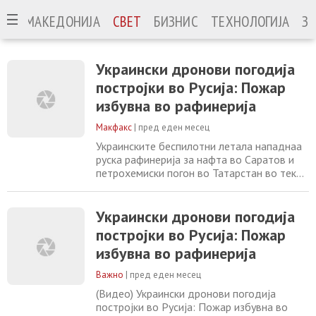
МАКЕДОНИЈА
СВЕТ
БИЗНИС
ТЕХНОЛОГИЈА
ЗА
Украински дронови погодија
постројки во Русија: Пожар
избувна во рафинерија
Макфакс
|
пред еден месец
Украинските беспилотни летала нападнаа
руска рафинерија за нафта во Саратов и
петрохемиски погон во Татарстан во текот
на ноќта. Ова е продолжение на
украинските напади врз цели длабоко на
руска територија, пишува Kyiv Independent .
Украински дронови погодија
Пожар во рафинерија Пожар избувна во
постројки во Русија: Пожар
рафинерија за нафта во Саратов како
избувна во рафинерија
резултат на напад од украински
беспилотни летала,
Важно
|
пред еден месец
(Видео) Украински дронови погодија
постројки во Русија: Пожар избувна во