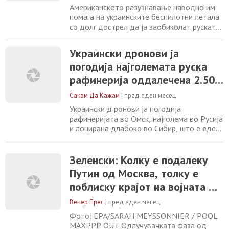
рафинерии
Американското разузнавање наводно им
помага на украинските беспилотни летала
со долг дострел да ја заобиколат руската
воздушна одбрана и да напаѓаат цели
длабоко на руска територија. Ова
Украински дронови ја
придонесе за рекорден бран напади врз
погодија најголемата руска
рафинерии за нафта, поради што Кремљ
се обидува да го потисне известувањето
рафинерија оддалечена 2.500
на домашните медиуми, пишува „Фајненшл
километри
тајмс“, повикувајќи
Сакам Да Кажам
|
пред еден месец
Украински д ронови ја погодија
рафинеријата во Омск, најголема во Русија
и лоцирана длабоко во Сибир, што е еден
од најоддалечените украински напади од
почетокот на војната. Локалните руски
власти го потврдија нападот.
Зеленски: Колку е подалеку
Генералштабот на украинската војска
Путин од Москва, толку е
соопшти дека нападот предизвикал пожар
поблиску крајот на војната –
во рафинеријата на „Газпром“, која се наоѓа
околу 2.500
нападите со беспилотни
Вечер Прес
|
пред еден месец
летала се одлучувачки
Фото: EPA/SARAH MEYSSONNIER / POOL
MAXPPP OUT Одлучувачката фаза од