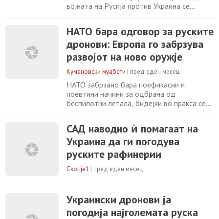
војната на Русија против Украина се
префрли од копно и море во воздух, и
токму „битката на небото“ ќе го одреди
НАТО бара одговор за руските
конечниот исход на конфликтот, изјави
дронови: Европа го забрзува
украинскиот претседател Володимир
Зеленски во интервју за лондонски
развојот на ново оружје
„Фајненшл тајмс“. Зборувајќи во својата
канцеларија во Киев, само
Кумановски муабети
|
пред еден месец
НАТО забрзано бара поефикасни и
поевтини начини за одбрана од
беспилотни летала, бидејќи во пракса се
покажа дека е прескапо да се користат
борбени авиони за соборување на
САД наводно ѝ помагаат на
беспилотни летала, кои често чинат многу
Украина да ги погодува
пати помалку. За ова се разговараше на
вториот настан за Денот на индустријата
руските рафинерии
на AIRCOM во воздухопловната база
Рамштајн во Германија, каде
Скопје1
|
пред еден месец
Украински дронови ја
погодија најголемата руска