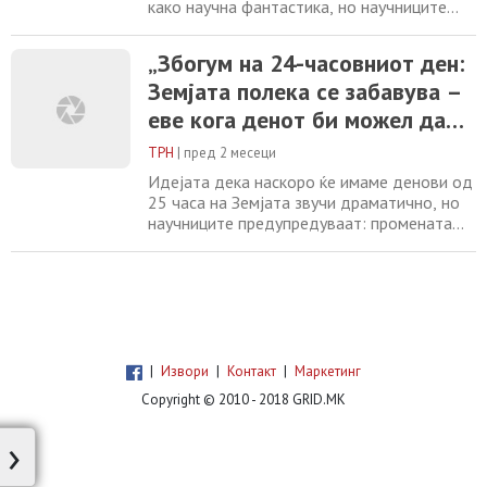
како научна фантастика, но научниците
велат дека тоа навистина би можело да се
случи. Сепак, клучниот збор е „наскоро“ –
„Збогум на 24-часовниот ден:
процесот е толку бавен што е практично
Земјата полека се забавува –
незабележлив во рамките на човечкиот
живот. Според научните објаснувања,
еве кога денот би можел да
објавени во престижното научно списание
стане 25 часа“
ТРН
|
пред 2 месеци
Идејата дека наскоро ќе имаме денови од
25 часа на Земјата звучи драматично, но
научниците предупредуваат: промената
навистина постои, но е екстремно бавна и
практично незабележлива во
секојдневниот живот. Според
истражувањата, ротацијата на планетата
постепено се забавува поради сложена
интеракција помеѓу Земјата и Месечината.
Истите гравитациски
|
Извори
|
Контакт
|
Маркетинг
Copyright © 2010 - 2018 GRID.MK
›