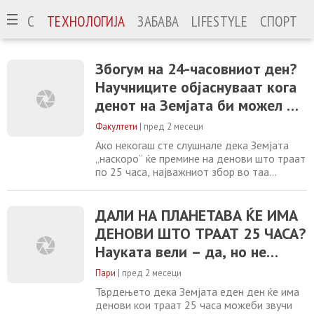
ИЗНИС
ТЕХНОЛОГИЈА
ЗАБАВА
LIFESTYLE
СПОРТ
Збогум на 24-часовниот ден?
Научниците објаснуваат кога
денот на Земјата би можел да
трае 25 часа
Факултети
|
пред 2 месеци
Ако некогаш сте слушнале дека Земјата
„наскоро“ ќе премине на денови што траат
по 25 часа, најважниот збор во таа
реченица е „наскоро“. Научниците
навистина очекуваат ротацијата на
Земјата постепено да продолжи да се
ДАЛИ НА ПЛАНЕТАВА ЌЕ ИМА
забавува, но процесот е толку бавен што е
ДЕНОВИ ШТО ТРААТ 25 ЧАСА?
незабележлив во секојдневниот живот.
Науката вели – да, но не
Сепак, идејата не е научна фантастика. Таа
е поврзана
наскоро
Пари
|
пред 2 месеци
Тврдењето дека Земјата еден ден ќе има
денови кои траат 25 часа можеби звучи