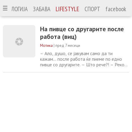
ЕХНОЛОГИЈА
ЗАБАВА
LIFESTYLE
СПОРТ
facebook
На пивце со другарите после
работа (виц)
Мотика
|
пред 7 месеци
– Ало, душо, се јавувам само да ти
кажам… после работа ќе пиеме по едно
пивце со другарите. – Што рече?! – Реков
дека само што си тргнав накај дома.