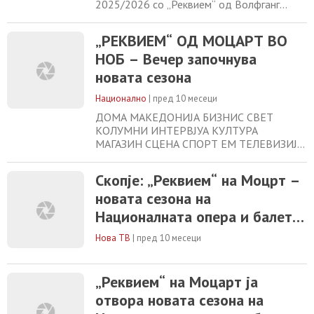
2025/2026 со „Реквием“ од Волфганг
Амадеус Моцарт. - Едно од најмоќните и
најемотивни ремек-дела во историјата на
„РЕКВИЕМ“ ОД МОЦАРТ ВО
класичната музика, „Реквием“ е
НОБ – Вечер започнува
последното и недовршено дело на
Моцарт, создадено во последните месеци
новата сезона
од неговиот живот и обвиено со мистерија
и легенди. Делото претставува
Национално
|
пред 10 месеци
ДОМА МАКЕДОНИЈА БИЗНИС СВЕТ
КОЛУМНИ ИНТЕРВЈУА КУЛТУРА
МАГАЗИН СЦЕНА СПОРТ ЕМ ТЕЛЕВИЗИЈА
ВО ЖИВО „РЕКВИЕМ“ ОД МОЦАРТ ВО
НОБ – Вечер започнува новата сезона
Скопје: „Реквием“ на Моцрт –
Настапот ќе се одржи под диригентската
новата сезона на
палка на италијанскиот маестро Џанлука
Мартиненги. 3 октомври, 2025 10:08
Националната опера и балет /
Националната опера и балет вечер ќе ја
3. октомври 2025 / 20.00
започне сезоната 2025/2026 со изведба
Нова ТВ
|
пред 10 месеци
на „Реквием“
„Реквием“ на Моцарт ја
отвора новата сезона на