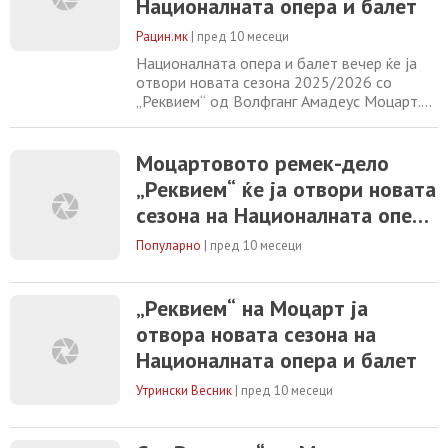
Националната опера и балет
Рацин.мк
|
пред 10 месеци
Националната опера и балет вечер ќе ја
отвори новата сезона 2025/2026 со
„Реквием“ од Волфганг Амадеус Моцарт.
-Едно од најмоќните и најемотивни ремек-
дела во историјата на класичната музика,
„Реквием“ е последното и недовршено
Моцартовото ремек-дело
дело на Моцарт, создадено во
„Реквием“ ќе ја отвори новата
последните месеци од неговиот живот и
сезона на Националната опера
обвиено со мистерија и легенди. Делото
претставува музичка
и балет
Популарно
|
пред 10 месеци
„Реквием“ на Моцарт ја
отвора новата сезона на
Националната опера и балет
Утрински Весник
|
пред 10 месеци