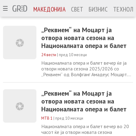
МАКЕДОНИЈА
СВЕТ
БИЗНИС
ТЕХНОЛО
„Реквием“ на Моцарт ја
отвора новата сезона на
Националната опера и балет
24 вести
|
пред 10 месеци
Националната опера и балет вечер ќе ја
отвори новата сезона 2025/2026 со
„Реквием“ од Волфганг Амадеус Моцарт.
-Едно од најмоќните и најемотивни ремек-
дела во историјата на класичната музика,
„Реквием“ е последното и недовршено
„Реквием“ на Моцарт ја
дело на Моцарт, создадено во
отвора новата сезона на
последните месеци од неговиот живот и
Националната опера и балет
обвиено со мистерија и легенди. Делото
претставува музичка
МТВ 1
|
пред 10 месеци
Националната опера и балет вечер во 20
часот ќе ја отвори новата сезона