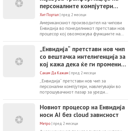
на главен процесор за Windows лаптопи.
персоналните компјутери
Зад овај потег стои стратешко
преку AI
партнерство со Microsoft,
Хит Портал
|
пред 2 месеци
Американскиот производител на чипови
Енвидија во понеделникот претстави нов
процесор кој овозможува функциите на
вештачката интелигенција директно да
работат на лаптопи и десктоп компјутери,
„Енвидија“ претстави нов чип
пренесува Ројтерс. Испораката на новиот
со вештачка интелигенција за
чип е планирана за есенва, а експертите
оценуваат дека тој би можел значително
кој кажа дека ќе ги промени
да го промени начинот на кој корисниците
компјутерите
Сакам Да Кажам
|
пред 2 месеци
„Енвидија“ претстави нов чип за
персонални компјутери, навлегувајќи во
потрошувачкиот пазар за уреди
интегрирани со технологијата за вештачка
интелигенција. „Ова повторно
Новиот процесор на Енвидија
осмислување на компјутерот е голема
носи AI без cloud зависност
работа исто како повторното
осмислување на телефонот во она што
Метро
|
пред 2 месеци
сега го знаеме како смартфон“, рече
извршниот директор на „Енвидија“, Џенсен