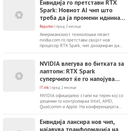
Енвидија го претстави RTX
пошироката платформа „Vera Rubin“, каде
Spark: Новиот AI чип што
што Vera ја претставува CPU
компонентата, додека GPU делот го носи
треба да ја промени иднината
името Rubin. Според компанијата Nvidia,
на персоналните компјутери
новиот чип
Reporter
|
пред 2 месеци
Американскиот технолошки гигант
nvidia.com го претстави својот нов
процесор RTX Spark, чип дизајниран да
овозможи функциите на вештачката
интелигенција да работат директно на
персонални компјутери и лаптопи, без
NVIDIA влегува во битката за
постојана зависност од облак-системите.
лаптопи: RTX Spark
Најавата беше направена во Тајван, во
суперчипот ќе го напојува
пресрет на светски познатата технолошка
конференција . Според
новото поколение Windows
IT.mk
|
пред 2 месеци
компјутери на Dell, HP,
NVIDIA официјално стапи на терен кој со
Microsoft и уште четири
децении го контролираа Intel, AMD,
Qualcomm и Apple. На конференцијата
производители
Computex 2026 во Тајпеј, главниот
извршен директор Џенсен Хуанг го
Енвидија лансира нов чип,
претстави RTX Spark суперчипот, со кој
најавува транформација на
компанијата за прв пат влегува во улогата