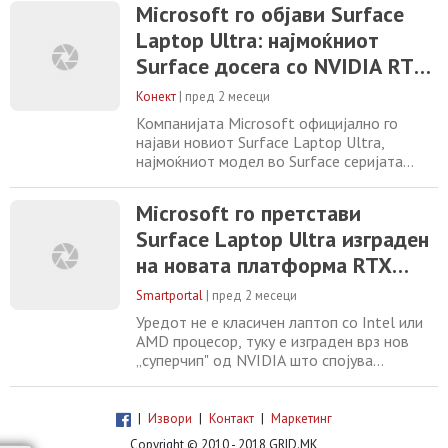
проширува својата моќ во чипови кои ќе
Microsoft го објави Surface
служат како главен процесор за
Laptop Ultra: најмоќниот
персонални компјутери, влегувајќи во
арена долго доминирана од Intel,
Surface досега со NVIDIA RTX
Advanced Micro Devices, Qualcomm и Apple.
Spark
За време на воведниот
Конект
|
пред 2 месеци
Компанијата Microsoft официјално го
најави новиот Surface Laptop Ultra,
најмоќниот модел во Surface серијата
досега, кој е дизајниран како директен
конкурент на MacBook Pro сегментот.
Microsoft го претстави
Новиот 15-инчен уред ја напушта
Surface Laptop Ultra изграден
експерименталната насока на претходните
Surface модели и се позиционира како
на новата платформа RTX
класичен high-end лаптоп за
Spark од NVIDIA
професионалци. Клучната новина
Smartportal
|
пред 2 месеци
Уредот не е класичен лаптоп со Intel или
AMD процесор, туку е изграден врз нов
„суперчип" од NVIDIA што спојува
процесор, графика и меморија во едно,
наменет за креатори, програмери и луѓе
што работат со вештачка интелигенција
|
Извори
|
Контакт
|
Маркетинг
Copyright © 2010 - 2018 GRID.MK