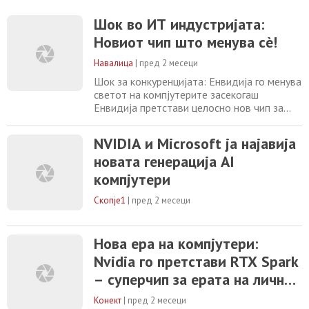
проширува својата моќ во чипови кои ќе
служат како главен процесор за
Шок во ИТ индустријата:
персонални компјутери, влегувајќи во
Новиот чип што менува сè!
арена долго доминирана од Intel,
Advanced Micro Devices, Qualcomm и Apple.
Навалица
|
пред 2 месеци
За време на воведниот
Шок за конкуренцијата: Енвидија го менува
светот на компјутерите засекогаш
Енвидија претстави целосно нов чип за
персонални компјутери. Овој чекор
директно го напаѓа пазарот за
NVIDIA и Microsoft ја најавија
потрошувачка електроника. Вештачката
новата генерација AI
интелигенција сега влегува директно во
вашиот домашен уред. Компјутерите
компјутери
добиваат сосема нова животна намена.
Револуција поголема од паметните
Скопје1
|
пред 2 месеци
Нова ера на компјутери:
Nvidia го претстави RTX Spark
– суперчип за ерата на лични
AI агенти
Конект
|
пред 2 месеци