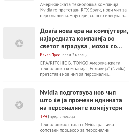
Американската технолошка компанија
Nvidia го претстави RTX Spark, нови чип за
персонални компјутери, со што влегува на
потрошувачкиот пазар на уреди
интегрирани со технологија на вештачка
Доаѓа нова ера на компјутери,
интелигенција. „Оваа трансформација на
највредната компанија во
компјутерите е исто толку значајна како и
трансформацијата на мобилниот телефон
светот вградува „мозок со
во она што денес го познаваме како
вештачка интелигенција“ во
паметен
Вечер Прес
|
пред 2 месеци
компјутерите
EPA/RITCHIE B. TONGO Американската
технолошка компанија „Ендивија“ (Nvidia)
претстави нов чип за персонални
компјутери, влегувајќи на потрошувачкиот
пазар на уреди интегрирани со технологија
на вештачка интелигенција (ВИ). „Оваа
Nvidia подготвува нов чип
трансформација на компјутерот е исто
што ќе ја промени иднината
толку значајна како и трансформацијата на
на персоналните компјутери
мобилниот телефон во она што денес го
знаеме
ТРН
|
пред 2 месеци
Технолошкиот гигант Nvidia развива
сопствен процесор за персонални