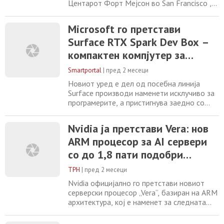
Центарот Форт Мејсон во San Francisco ,
Microsoft претстави серија производи
насочени кон премин од апликации кон
Microsoft го претстави
автономни AI агенти – од нова Surface
Surface RTX Spark Dev Box –
опрема и постојано вклучен деловен агент
до сопствени јазични модели. Воведното
компактен компјутер за
излагање на извршниот директор Сатја
програмерите со Nvidia RTX
Надела траеше околу
Smartportal
|
пред 2 месеци
Spark чип
Новиот уред е дел од посебна линија
Surface производи наменети исклучиво за
програмерите, а пристигнува заедно со
неодамна најавениот Surface Laptop Ultra
Nvidia ја претстави Vera: нов
ARM процесор за AI сервери
со до 1,8 пати подобри
перформанси
ТРН
|
пред 2 месеци
Nvidia официјално го претстави новиот
серверски процесор „Vera“, базиран на ARM
архитектура, кој е наменет за следната
генерација инфраструктура за вештачка
интелигенција. Процесорот е дел од