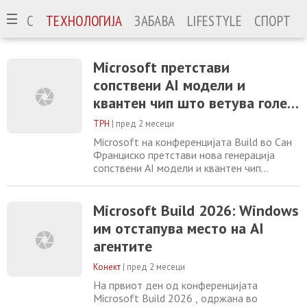
ИЗНИС
ТЕХНОЛОГИЈА
ЗАБАВА
LIFESTYLE
СПОРТ
Microsoft претстави
сопствени AI модели и
квантен чип што ветува голем
скок
ТРН
|
пред 2 месеци
Microsoft на конференцијата Build во Сан
Франциско претстави нова генерација
сопствени AI модели и квантен чип
Majorana 2, со што испраќа јасна порака
дека сака поголема технолошка
независност во трката за вештачка
Microsoft Build 2026: Windows
интелигенција и квантно компјутерство. Во
им отстапува место на AI
фокусот е MAI-Thinking-1, првиот модел
агентите
на Microsoft за напредно резонирање,
развиен како сопствен
Конект
|
пред 2 месеци
На првиот ден од конференцијата
Microsoft Build 2026 , одржана во