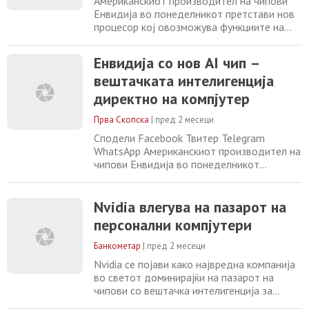
Американскиот производител на чипови
Хванг,
Енвидија во понеделникот претстави нов
процесор кој овозможува функциите на
вештачката интелигенција директно да
работат на лаптопи и десктоп компјутери,
Енвидија со нов AI чип –
пренесува Ројтерс. Испораката на новиот
вештачката интелигенција
чип е планирана за есенва, а експертите
оценуваат дека тој би можел значително
директно на компјутер
да го промени начинот на кој корисниците
Прва Скопска
|
пред 2 месеци
Сподели Facebook Твитер Telegram
WhatsApp Американскиот производител на
чипови Енвидија во понеделникот
претстави нов процесор кој овозможува
функциите на вештачката интелигенција
директно да работат на лаптопи и
Nvidia влегува на пазарот на
десктоп компјутери, пренесува Ројтерс.
персонални компјутери
Испораката на новиот чип е планирана за
есенва, а експертите оценуваат дека тој
Банкометар
|
пред 2 месеци
би можел значително
Nvidia се појави како највредна компанија
во светот доминирајќи на пазарот на
чипови со вештачка интелигенција за
центри за податоци. Сега компанијата ја