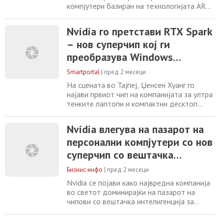
компјутери базиран на технологијата ARM,
со цел да ја предизвика доминацијата на
Qualcomm на пазарот за Windows уреди.
Nvidia го претстави RTX Spark
Новиот процесор ќе биде дизајниран да ги
– нов суперчип кој ги
извршува најнапредните функции со
вештачка интелигенција директно на
преобразува Windows
компјутерите на корисниците. Овој
компјутерите за ерата на
стратешки потег на Nvidia,
Smartportal
|
пред 2 месеци
персоналните вештачки
На сцената во Тајпеј, Џенсен Хуанг го
агенти
најави првиот чип на компанијата за ултра
тенките лаптопи и компактни десктоп
машини, развиен заедно со Microsoft и
MediaTek
Nvidia влегува на пазарот на
персонални компјутери со нов
суперчип со вештачка
интелигенција
Бизнис инфо
|
пред 2 месеци
Nvidia се појави како највредна компанија
во светот доминирајќи на пазарот на
чипови со вештачка интелигенција за
центри за податоци. Сега компанијата ја