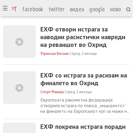
СПОРТ
facebook
twitter
видеа
google
ново
ЕХФ отвори истрага за
наводни расистички навреди
на реваншот во Охрид
Утрински Весник
|
пред 2 месеци
ЕХФ со истрага за расизам на
финалето во Охрид
Спорт Манија
|
пред 2 месеци
Европската ракометна федерација
отворила истрага по повод „инцидентот“
на финалето на Европскиот куп за мажи на
ЕХФ во неделата помеѓу ГРК Охрид и
Татабања, во кој наводно се случиле
ЕХФ покрена истрага поради
расистички навреди од трибините