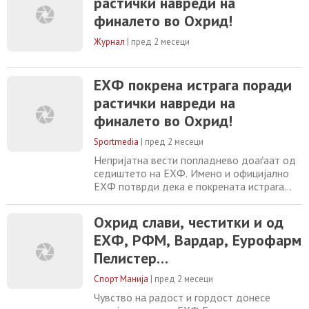
растички навреди на
насочени кон играчот на Татабања,
Баптист Даматрен. „ЕХФ нагласува дека
финалето во Охрид!
нема место за расизам во европскиот
ракомет и како организација
Журнал
|
пред 2 месеци
ЕХФ покрена истрага поради
растички навреди на
финалето во Охрид!
Sportmedia
|
пред 2 месеци
Непријатна вести попладнево доаѓаат од
седиштето на ЕХФ. Имено и официјално
ЕХФ потврди дека е покрената истрага
поради расистички навреди на финалето
во Охрид меѓу ГРК Охрид и Татабања во
Охрид слави, честитки и од
салата “Билјанини извори“. Да потсетиме
ЕХФ, РФМ, Вардар, Еурофарм
дека нашиот претставник и во тој меч
беше подобар од унгарскиот тим и го
Пелистер…
освои пехарот во ЕХФ Европскиот Куп. А
еве што се
Спорт Манија
|
пред 2 месеци
Чувство на радост и гордост донесе