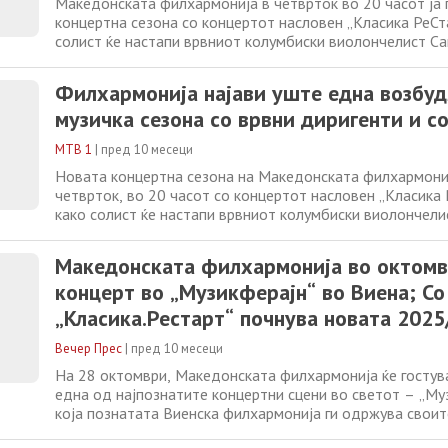
Македонската филхармонија в четврток во 20 часот ја
концертна сезона со концертот насловен „Класика РеСта
солист ќе настапи врвниот колумбиски виолончелист Са
Валенсија, а диригент е маестро Јерухам Шаровски. На 
дела од Бете Илин, Едвард Елгар и Антонин Дворжак. 
Филхармонија најави уште една возбу
Македонската филхармонија,
музичка сезона со врвни диригенти и с
МТВ 1
|
пред 10 месеци
Новата концертна сезона на Македонската филхармониј
четврток, во 20 часот со концертот насловен „Класика 
како солист ќе настапи врвниот колумбиски виолончели
Канон Валенсија, а диригент е маестро Јерухам Шаровск
програмата се дела од Бете Илин, Едвард Елгар и Анто
Македонската филхармонија во октомв
Директорот на Македонската филхармонија,
концерт во „Музикферајн“ во Виена; Со
„Класика.Рестарт“ почнува новата 202
сезона насловена „#БезФилтер“
Вечер Прес
|
пред 10 месеци
На 28 октомври, Македонската филхармонија ќе гостува
една од најпознатите концертни сцени во светот – „Муз
која познатата Виенска филхармонија ги одржува своит
кои Новогодишниот концерт, кој се одржува на 1 јануар