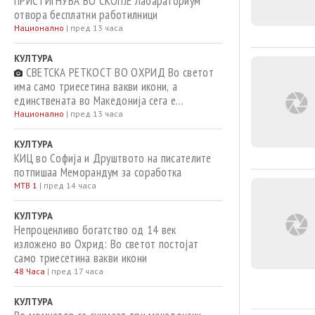
ПРИСТИГНУВА ВО СКОПЈЕ Лабараториум
отвора бесплатни работилници
Национално
|
пред 13 часа
КУЛТУРА
СВЕТСКА РЕТКОСТ ВО ОХРИД Во светот
има само триесетина вакви икони, а
единствената во Македонија сега е
изложена
Национално
|
пред 13 часа
КУЛТУРА
КИЦ во Софија и Друштвото на писателите
потпишаа Меморандум за соработка
МТВ 1
|
пред 14 часа
КУЛТУРА
Непроценливо богатство од 14 век
изложено во Охрид: Во светот постојат
само триесетина вакви икони
48 Часа
|
пред 17 часа
КУЛТУРА