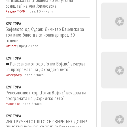
на изложбата „Повиена во истуткани
соништа“ на Ана Јовановска
Радио МОФ
|
пред 10 минути
КУЛТУРА
Бафалото од Судан: Димитар Башевски за
тоа како било да си новинар пред 50
години
Off.net
|
пред 2 часа
КУЛТУРА
Ренесансниот хор „Готик Војсис“ вечерва
на програмата на „Охридско лето“
Опсервер
|
пред 2 часа
КУЛТУРА
Ренесансниот хор „Готик Војсис“ вечерва на
програмата на „Охридско лето“
Макфакс
|
пред 2 часа
КУЛТУРА
ИНСТРУМЕНТОТ ШТО СЕ СВИРИ БЕЗ ДОПИР