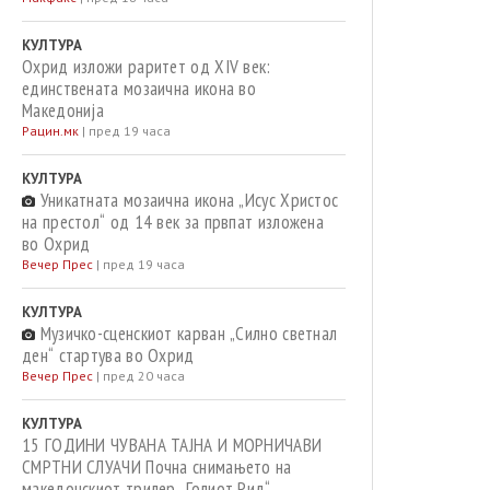
КУЛТУРА
Охрид изложи раритет од XIV век:
единствената мозаична икона во
Македонија
Рацин.мк
|
пред 19 часа
КУЛТУРА
Уникатната мозаична икона „Исус Христос
на престол“ од 14 век за првпат изложена
во Охрид
Вечер Прес
|
пред 19 часа
КУЛТУРА
Музичко-сценскиот карван „Силно светнал
ден“ стартува во Охрид
Вечер Прес
|
пред 20 часа
КУЛТУРА
15 ГОДИНИ ЧУВАНА ТАЈНА И МОРНИЧАВИ
СМРТНИ СЛУАЧИ Почна снимањето на
македонскиот трилер „Голиот Рид“