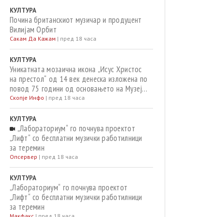
КУЛТУРА
Почина британскиот музичар и продуцент
Вилијам Орбит
Сакам Да Кажам
|
пред 18 часа
КУЛТУРА
Уникатната мозаична икона „Исус Христос
на престол“ од 14 век денеска изложена по
повод 75 години од основањето на Музејот
во Охрид
Скопје Инфо
|
пред 18 часа
КУЛТУРА
„Лабораториум“ го почнува проектот
„Лифт“ со бесплатни музички работилници
за теремин
Опсервер
|
пред 18 часа
КУЛТУРА
„Лабораториум“ го почнува проектот
„Лифт“ со бесплатни музички работилници
за теремин
Макфакс
|
пред 18 часа