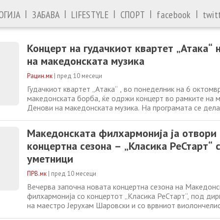
|
|
|
|
|
ОГИЈА
ЗАБАВА
LIFESTYLE
СПОРТ
facebook
twit
Концерт на гудачкиот квартет „Атака“ 
на македонската музика
Рацин.мк
|
пред 10 месеци
Гудачкиот квартет „Атака“ , во понеделник на 6 октомвр
македонската борба, ќе одржи концерт во рамките на 
Денови на македонската музика. На програмата се дела
Јанкулоски: WITHIN THE FROST FIEDL за гудачки кварте
Петровиќ Алексова: ГУДАЧКИ КВАРТЕТ, Ана Пандевска
Македонската филхармонија ја отвори
ЦИВИЛИЗИРАН ПРИМИТИВИЗАМ за гудачки
концертна сезона – „Класика РеСтарт“ 
уметници
ПРВ.мк
|
пред 10 месеци
Вечерва започна новата концертна сезона на Македонс
филхармонија со концертот „Класика РеСтарт“, под дир
на маестро Јерухам Шаровски и со врвниот виолончелис
Канон Валенсија како солист. Филхармонијата повторно