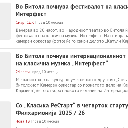
љубителите на музиката на незаборавна звучна авантура
Во Битола почнува фестивалот на клас
светски признати уметници, солисти
Интерфест
Смарт СДК
|
пред 10 месеци
Вечерва во 20 часот, во Народниот театар во Битола ќ
фестивалот на класична музика Интерфест. На отворањ
камерен оркестар (фото) ќе го свири делото „Катули К
Орф, а диригент е Владимир Димовски. Притоа ќе наст
хор на КУД „Стив Наумов“ од Битола, со кој ќе диригир
Во Битола почнува интернационалниот
Трајковска-Димевски и солистите
на класична музика „Интерфест“
24 вести
|
пред 10 месеци
Мешаниот хор на културно уметничкото друштво „Стив
битолскиот Камерен оркестар со познатото дело на Ка
Кармина“, ќе го отворат новото издание на Интернаци
фестивал на класична музика „Интерфест“. Концертот ќ
салата на битолскиот театар „Благој Стефановски“, а з
Со „Класика РеСтарт“ в четврток старт
оркестарот ќе настапт и солистите
Филхармонија 2025 / 26
Нова ТВ
|
пред 10 месеци