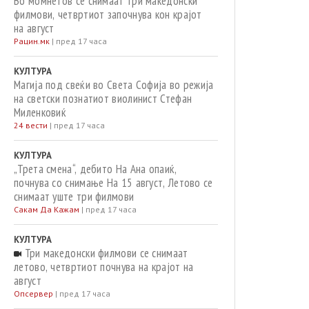
Во момнетов се снимаат три македонски
филмови, четвртиот започнува кон крајот
на август
Рацин.мк
|
пред 17 часа
КУЛТУРА
Магија под свеќи во Света Софија во режија
на светски познатиот виолинист Стефан
Миленковиќ
24 вести
|
пред 17 часа
КУЛТУРА
„Трета смена“, дебито На Ана опаиќ,
почнува со снимање На 15 август, Летово се
снимаат уште три филмови
Сакам Да Кажам
|
пред 17 часа
КУЛТУРА
Три македонски филмови се снимаат
летово, четвртиот почнува на крајот на
август
Опсервер
|
пред 17 часа