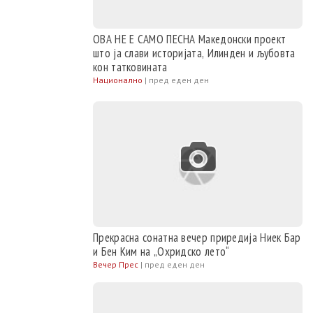
а традиција и на
ОВА НЕ Е САМО ПЕСНА Македонски проект
што ја слави историјата, Илинден и љубовта
кон татковината
Национално
|
пред еден ден
Прекрасна сонатна вечер приредија Ниек Бар
и Бен Ким на „Охридско лето“
Вечер Прес
|
пред еден ден