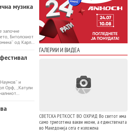
, со настапи на
ична музика
е започне
ето, Битолскиот
армина“ од Карл
апат и мешаниот
ГАЛЕРИИ И ВИДЕА
а Лилјана
 фестивал
 Наумов“ и
рл Орф, „Катули
оналниот
е се одржи во
аедно со хорот и
ува
СВЕТСКА РЕТКОСТ ВО ОХРИД Во светот има
само триесетина вакви икони, а единствената
во Македонија сега е изложена