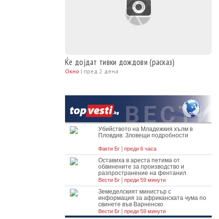
Ќе дојдат тивки дождови (расказ)
Окно
|
пред 2 дена