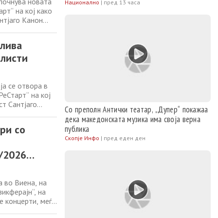
 почнува новата
Национално
|
пред 13 часа
рт“ на кој како
нтјаго Канон
програмата се
Директорот на
длива
олисти
а се отвора в
РеСтарт“ на кој
ст Сантјаго
Со преполн Антички театар, „Дупер“ покажаа
и. На
дека македонската музика има своја верна
нин Дворжак.
ри со
публика
Скопје Инфо
|
пред еден ден
5/2026
 во Виена, на
икферајн“, на
е концерти, меѓу
и. Во Виена,