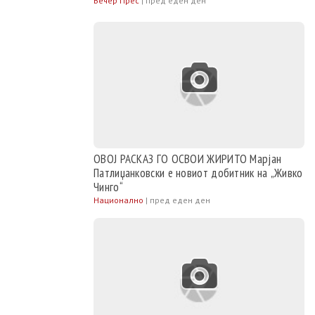
Вечер Прес
|
пред еден ден
ОВОЈ РАСКАЗ ГО ОСВОИ ЖИРИТО Марјан
Патлиџанковски е новиот добитник на „Живко
Чинго“
Национално
|
пред еден ден