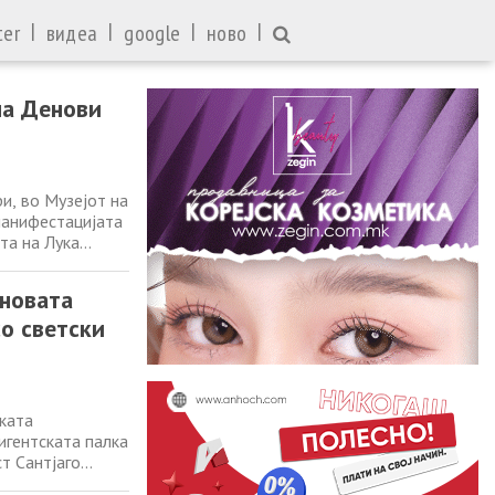
|
|
|
|
ter
видеа
google
ново
на Денови
и, во Музејот на
манифестацијата
та на Лука
т, Бојана
:
 новата
со светски
ката
игентската палка
т Сантјаго
 ги поканува