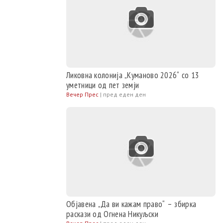
Ликовна колонија „Куманово 2026“ со 13
уметници од пет земји
Вечер Прес
|
пред еден ден
Објавена „Да ви кажам право“ – збирка
раскази од Огнена Никуљски