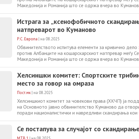
Македонија и Романија што се одржа вчера во Кумано
Христијан Мицкоски ги осуди навредливите скандирања 
станува збор за поединци и најави истрага и санкции. Во
Истрага за „ксенофобичното скандирањ
инцидентот на кошаркарскиот
натпреварот во Куманово
Р.С. Европа
|
на 08.2025
Обвинителството испитува елементи за кривично дело
против Албанците на кошарскарскиот натпревар меѓу С
Македонија и Романија што се одржа вчера во Кумано
Христијан Мицкоски ги осуди навредливите скандирања 
станува збор за поединци и најави истрага и санкции. Во
Хелсиншки комитет: Спортските трибин
инцидентот на кошаркарскиот
место за говор на омраза
Пост.мк
|
на 08.2025
Хелсиншкиот комитет за човекови права (ХКЧП) ја под
на Основното јавно обвинителство Куманово да отвор
поради националистички и навредливи скандирања кои
регистрирани за време на кошаркарскиот натпревар меѓ
репрезентациите на Република Северна Македонија и Р
Се постапува за случајот со скандирањ
на 2 август, во Куманово. Со ваквите скандирања
МТВ 1
|
на 08.2025