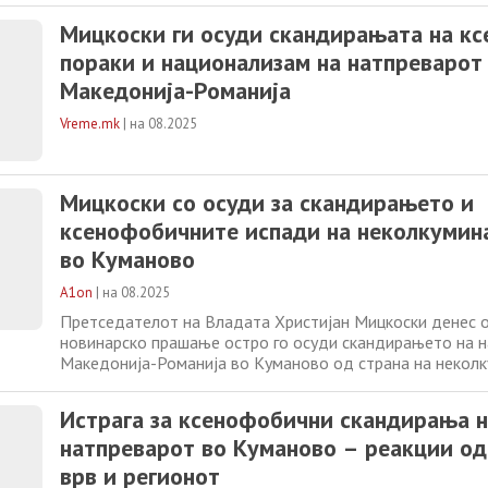
тимови, без навредливи и ксенофобични пораки. „Во те
Мицкоски ги осуди скандирањата на к
вчерашниот ден домаќинот а тоа
пораки и национализам на натпреварот
Македонија-Романија
Vreme.mk
|
на 08.2025
Мицкоски со осуди за скандирањето и
ксенофобичните испади на неколкумина
во Куманово
A1on
|
на 08.2025
Претседателот на Владата Христијан Мицкоски денес о
новинарско прашање остро го осуди скандирањето на 
Македонија-Романија во Куманово од страна на неколк
во салата, и посочи дека навивачките групи треба да г
тимови, без навредливи и ксенофобични пораки. „Во те
Истрага за ксенофобични скандирања 
вчерашниот ден домаќинот а тоа
натпреварот во Куманово – реакции о
врв и регионот