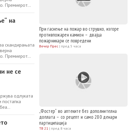
во. Премиерот
, но рече дека
 реакција за
е“ на
При гаснење на пожар во струшко, изгоре
противпожарен камион – двајца
пожарникари се повредени
 за скандирањата
Вечер Прес
|
пред 5 часа
еверна
во. Премиерот
, но рече дека
 реакција за
и не се
држува одлуката
и постапка
 беа
„Фостер“ во аптеките без дополнителна
у
доплата – со рецепт и само 280 денари
оманија, одржан
ето
партиципација
ТВ 21
|
пред 8 часа