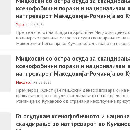
Мицкоски со остра осуда за скандирањ
федерација исто така и Општина
ксенофобични пораки и национализам 
натпреварот Македонија-Романија во 
Утро
|
на 08.2025
Претседателот на Владата Христијан Мицкоски денес о
новинарско прашање остро го осуди скандирањето на 
Македонија-Романија во Куманово од страна на неколк
во салата, и посочи дека навивачките групи треба да г
тимови, без навредливи и ксенофобични пораки. Во тек
Мицкоски со остра осуда за скандирањ
вчерашниот ден домаќинот а тоа
ксенофобични пораки и национализам 
натпреварот Македонија-Романија во 
Макфакс
|
на 08.2025
Премиерот, Христијан Мицкоски денес одговарајќи на 
прашање остро го осуди скандирањето на натпреварот
Романија во Куманово од страна на неколкумина присут
посочи дека навивачките групи треба да ги бодрат свои
навредливи и ксенофобични пораки. „Во текот на вчер
Го осудувам ксенофобичното и национ
домаќинот а тоа беше кошаркарската
скандирање во натпреварот во Куманов