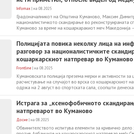
Infomax
|
на 08.2025
Градоначалникот на Општина Куманово, Максим Димитр
националистичкото скандирање во реконструираната сп
Куманово за време на кошаркаракиот меч Македонија –
спортските терени нема и не смее да има место за шир
национализам и меѓуетничка нетрпеливост. Вчера во К
Полицијата повика неколку лица на ин
пуштена во употреба реконструираната
разговор за националистичките сканди
кошаркарскиот натпревар во Куманово
Frontline
|
на 08.2025
Кумановската полиција презема мерки и активности за 
расчистување на случајот во врска со кошаркарскиот на
одржа на 2 август во спортската сала, соопшти денеск
Од полицијата информираат дека се повикани лица со 
службен разговор, а во координација со обвинителство
Истрага за „ксенофобичното скандирањ
преземани конкретни чекори
натпреварот во Куманово
Досие
|
на 08.2025
Обвинителството испитува елементи за кривично дело
против Албанците на кошарскарскиот натпревар меѓу С