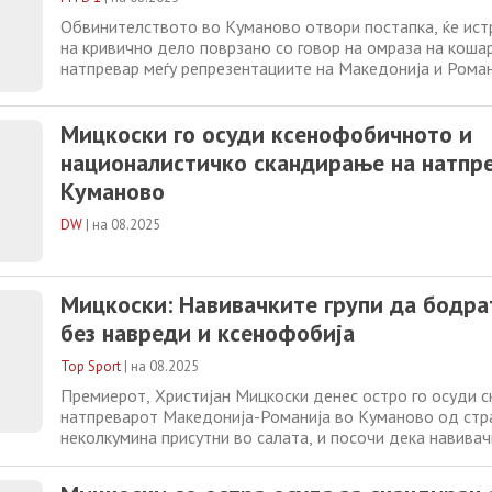
Обвинителството во Куманово отвори постапка, ќе ис
на кривично дело поврзано со говор на омраза на коша
натпревар меѓу репрезентациите на Македонија и Роман
одржа вчера. Многубројни реакции и критики, издадена
за обезбедување на снимките од видеонадзорот. Се ба
Мицкоски го осуди ксенофобичното и
сторителите. Елена Георгиевска известува
националистичко скандирање на натпр
Куманово
DW
|
на 08.2025
Мицкоски: Навивачките групи да бодра
без навреди и ксенофобија
Top Sport
|
на 08.2025
Премиерот, Христијан Мицкоски денес остро го осуди 
натпреварот Македонија-Романија во Куманово од стр
неколкумина присутни во салата, и посочи дека навивач
да ги бодрат своите тимови, без навредливи и ксенофо
„Во текот на вчерашниот ден домаќинот а тоа беше ко