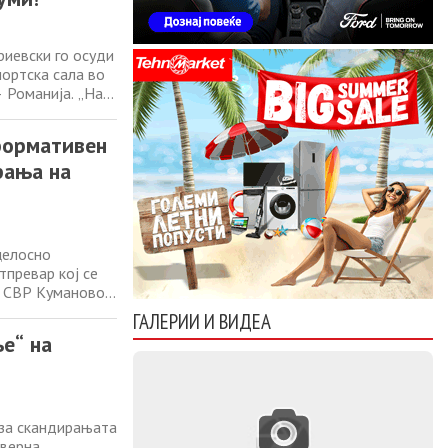
иевски го осуди
ортска сала во
 Романија. „На
ење на
уманово беше
формативен
рања на
целосно
тпревар кој се
а СВР Куманово.
кои бил извршен
ГАЛЕРИИ И ВИДЕА
то ќе бидат
е“ на
 за скандирањата
еверна