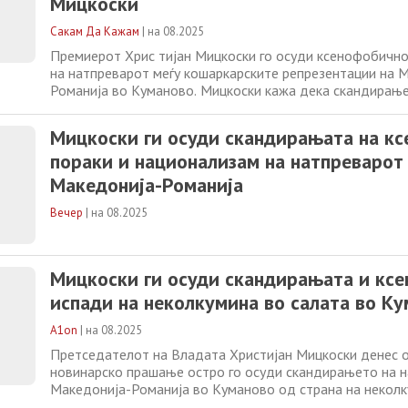
Мицкоски
Сакам Да Кажам
|
на 08.2025
Премиерот Хрис тијан Мицкоски го осуди ксенофобичн
на натпреварот меѓу кошаркарските репрезентации на 
Романија во Куманово. Мицкоски кажа дека скандирање
неколкумина навивачи кои што не наи шле на поддршка
останатите присутни во салата. „ Во текот на вчерашни
Мицкоски ги осуди скандирањата на к
домаќинот, а тоа беше К ошаркарската
пораки и национализам на натпреварот
Македонија-Романија
Вечер
|
на 08.2025
Мицкоски ги осуди скандирањата и кс
испади на неколкумина во салата во К
A1on
|
на 08.2025
Претседателот на Владата Христијан Мицкоски денес о
новинарско прашање остро го осуди скандирањето на 
Македонија-Романија во Куманово од страна на неколк
во салата, и посочи дека навивачките групи треба да г