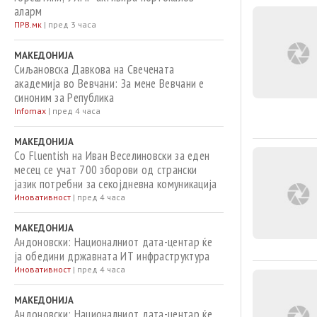
аларм
ПРВ.мк
|
пред 3 часа
МАКЕДОНИЈА
Сиљановска Давкова на Свечената
академија во Вевчани: За мене Вевчани е
синоним за Република
Infomax
|
пред 4 часа
МАКЕДОНИЈА
Со Fluentish на Иван Веселиновски за еден
месец се учат 700 зборови од странски
јазик потребни за секојдневна комуникација
Иновативност
|
пред 4 часа
МАКЕДОНИЈА
Андоновски: Националниот дата-центар ќе
ја обедини државната ИТ инфраструктура
Иновативност
|
пред 4 часа
МАКЕДОНИЈА
Андоновски: Националниот дата-центар ќе