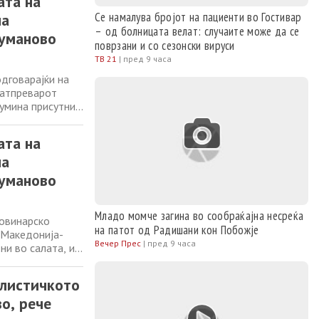
ата на
Се намалува бројот на пациенти во Гостивар
на
– од болницата велат: случаите може да се
Куманово
поврзани и со сезонски вируси
ТВ 21
|
пред 9 часа
дговарајќи на
натпреварот
умина присутни
и бодрат своите
от на
ата на
на
Куманово
Младо момче загина во сообраќајна несреќа
новинарско
на патот од Радишани кон Побожје
 Македонија-
Вечер Прес
|
пред 9 часа
ни во салата, и
те тимови, без
ашниот ден
алистичкото
о, рече