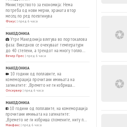
Министерството за економија: Нема
потреба од нови мерки, храната втор
месец по ред поевтинува
Фокус
|
пред 6 часа
МАКЕДОНИЈА
Утре Македонија влегува во портокалова
фаза: Викеднов се очекуваат температури
до 40 степени, а трендот на многу топло
време продолжува и следната седмица
Вечер Прес
|
пред 6 часа
МАКЕДОНИЈА
10 години од поплавите, на
комеморација прочитани имињата на
загинатите: „Времето не ги избриша
спомените, ниту пак ја намали тагата“
Опсервер
|
пред 6 часа
МАКЕДОНИЈА
10 години од поплавите, на комеморација
прочитани имињата на загинатите:
„Времето не ги избриша спомените, ниту пак
ја намали тагата“
Макфакс
|
пред 6 часа