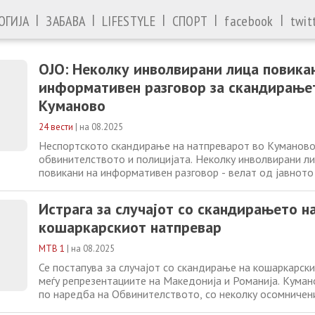
|
|
|
|
|
ОГИЈА
ЗАБАВА
LIFESTYLE
СПОРТ
facebook
twit
ОЈО: Неколку инволвирани лица повика
информативен разговор за скандирање
Куманово
24 вести
|
на 08.2025
Неспортското скандирање на натпреварот во Куманово
обвинителството и полицијата. Неколку инволвирани л
повикани на информативен разговор - велат од јавното
Оттаму за ТВ 24 велат дека идентификацијата трае. ОЈ
наредба и за обезбедување на снимки од видео надзор
Истрага за случајот со скандирањето н
идентификација на евентуалните
кошаркарскиот натпревар
МТВ 1
|
на 08.2025
Се постапува за случајот со скандирање на кошаркарск
меѓу репрезентациите на Македонија и Романија. Куман
по наредба на Обвинителството, со неколку осомничен
службен разговор. Во координација со јавен обвинител