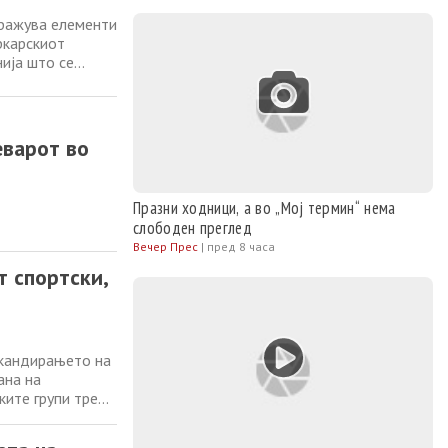
тражува елементи
ркарскиот
ија што се
 е веќе наредба
раат
еварот во
Празни ходници, а во „Мој термин“ нема
слободен преглед
Вечер Прес
|
пред 8 часа
т спортски,
скандирањето на
ана на
ките групи треба
бични пораки.
шаркарската