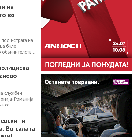
те, вклучително
ни на
то во
 под истрага на
ица биле
о обвинителство.
ЈО – Издадена е
от со цел да
полициска
маново
на службен
донија-Романија
ња со
от за внатрешни
инација со
евски ги
. Во салата
уми!