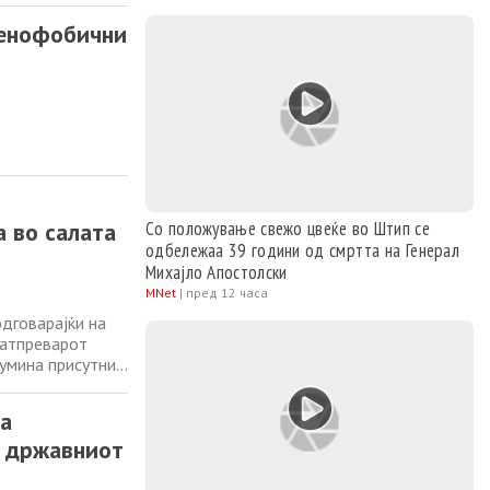
кот на
сенофобични
 во салата
Со положување свежо цвеќе во Штип се
одбележаа 39 години од смртта на Генерал
Михајло Апостолски
MNet
|
пред 12 часа
дговарајќи на
натпреварот
умина присутни
и бодрат своите
кот на
на
д државниот