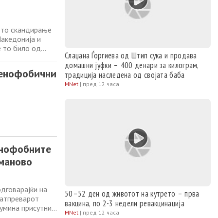
ото скандирање
Македонија и
 то било од
Слаџана Ѓоргиева од Штип сука и продава
 од страна на
домашни јуфки – 400 денари за килограм,
от ден
сенофобични
традиција наследена од својата баба
MNet
|
пред 12 часа
енофобните
уманово
дговарајќи на
50–52 ден од животот на кутрето – прва
натпреварот
вакцина, по 2-3 недели ревакцинација
умина присутни
MNet
|
пред 12 часа
и бодрат своите