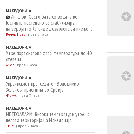
МАКЕДОНИЈА
Ангелов: Состојбата со водата во
Гостивар постепено се стабилизира,
најверојатно ќе биде дозволена за пиење
од идната недела – дотогаш само како
Вечер Прес
|
пред 7 часа
техничка
МАКЕДОНИЈА
Утре портокалова фаза, температури до 40
степени
A1on
|
пред 7 часа
МАКЕДОНИЈА
Украинскиот претседател Володимир
Зеленски пристигна во Србија
Фокус
|
пред 7 часа
МАКЕДОНИЈА
МЕТЕОАЛАРМ: Високи температури утре на
целата територија на Македонија
ТВ 21
|
пред 7 часа