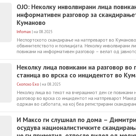
оттаму, ќе се преземат законски мерки против вклучени
ОЈО: Неколку инволвирани лица повика
и кривични постапки
информативен разговор за скандирање
Куманово
Infomax
|
на 08.2025
Неспортското скандирање на натпреварот во Куманово
обвинителството и полицијата. Неколку инволвирани л
повикани на информативен разговор – велат од јавнот
Оттаму за ТВ 24 велат дека идентификацијата трае. О
наредба и за обезбедување на снимки од видео надзор
Неколку лица повикани на разговор во 
идентификација на евентуалните
станица во врска со инцидентот во Ку
Скопско Ехо
|
на 08.2025
Неколку лица во текот на вчерашниот ден се повикани 
разговор во врска со инцидентот на натпреварот Маке
одржан во саботата, на кој беа регистрирани скандира
навредлива содржина, информираат денеска од Сектор
работи (СВР) Куманово. -По извршени анализи во коорд
И Максо ги слушнал по дома – Димитри
Јавниот обвинител, ќе бидат преземени
осудува националистичките скандирања
не ги приметил, отпосле видел од меди