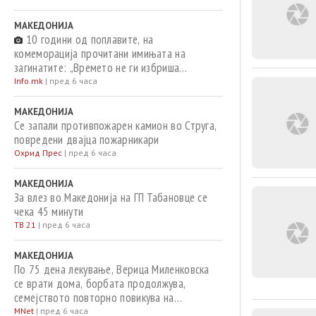
МАКЕДОНИЈА
10 години од поплавите, на
комеморација прочитани имињата на
загинатите: „Времето не ги избриша
спомените, ниту пак ја намали тагата“
Info.mk
|
пред 6 часа
МАКЕДОНИЈА
Се запали противпожарен камион во Струга,
повредени двајца пожарникари
Охрид Прес
|
пред 6 часа
МАКЕДОНИЈА
За влез во Македонија на ГП Табановце се
чека 45 минути
ТВ 21
|
пред 6 часа
МАКЕДОНИЈА
По 75 дена лекување, Верица Миленковска
се врати дома, борбата продолжува,
семејството повторно повикува на
хуманост
MNet
|
пред 6 часа