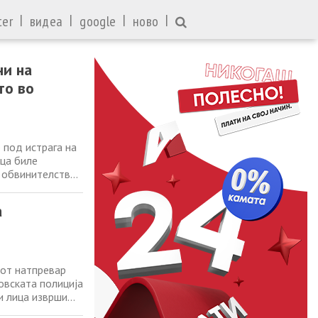
|
|
|
|
ter
видеа
google
ново
ни на
то во
 под истрага на
ица биле
 обвинителство.
О - Издадена е
от со цел да
а
иот натпревар
овската полиција
и лица изврши
, информираат