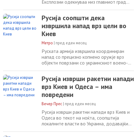
Експлозии одекнуваа низ главниот град
кратко пред тревогата за воздушниот
напад, а украинските воздухопловни сили
Русија соопшти дека
предупредија за закана од балистички
извршила напад врз цели во
ракети. Локалните власти ги повикаа
жителите да останат во засолништа,
Киев
објавува „ Киев Индепендент “.
Градоначалникот на Киев,
Метро
|
пред еден месец
Руската армија извршила координиран
напад со прецизно копнено оружје врз
објекти поврзани со украинскиот воено-
индустриски комплекс во Киев, соопшти
руското Министерство за одбрана. Во
Русија изврши ракетни напади
исто време, градоначалникот на Киев,
врз Киев и Одеса – има
Виталиј Кличко, информираше преку
социјалните мрежи дека неколку лица биле
повредени
повредени во руските воздушни напади
врз украинската
Вечер Прес
|
пред еден месец
Русија изврши ракетни напади врз Киев и
Одеса во текот на ноќта, соопштија
локалните власти во Украина, додавајќи
дека неколку лица се повредени.
Градоначалникот на Киев, Виталиј Кличко,