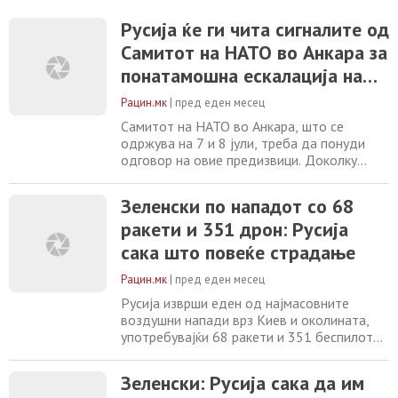
украинскиот воено-индустриски комплекс
во Киев, соопшти руското Министерство
Русија ќе ги чита сигналите од
за одбрана. Во исто време,
Самитот на НАТО во Анкара за
градоначалникот на Киев, Виталиј Кличко,
понатамошна ескалација на
информираше преку социјалните мрежи
дека неколку лица биле повредени во
војната против Украина
Рацин.мк
|
пред еден месец
Самитот на НАТО во Анкара, што се
одржува на 7 и 8 јули, треба да понуди
одговор на овие предизвици. Доколку
неговите резултати се ограничени на
компромис или недоволно решителни
Зеленски по нападот со 68
решенија, Москва би можела да го
ракети и 351 дрон: Русија
протолкува тоа како сигнал за
понатамошна ескалација на војната
сака што повеќе страдање
против Украина. Олександар ЛЕВЧЕНКО*
Во ноќта помеѓу 2 и 3 јули и во ноќта
Рацин.мк
|
пред еден месец
Русија изврши еден од најмасовните
воздушни напади врз Киев и околината,
употребувајќи 68 ракети и 351 беспилотно
летало, додека украинскиот претседател
Володимир Зеленски ја обвини Москва
Зеленски: Русија сака да им
дека намерно настојува да предизвика