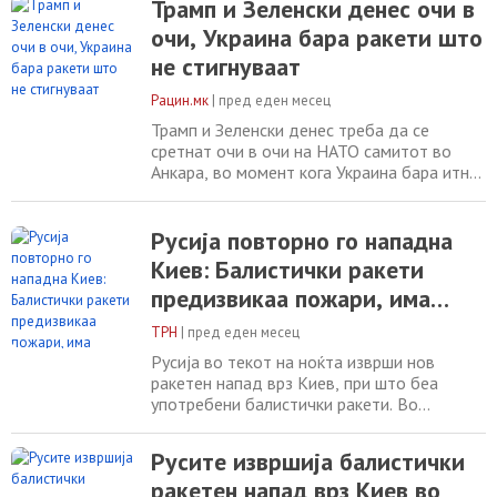
Трамп и Зеленски денес очи в
изјави на социјалните мрежи дека
очи, Украина бара ракети што
нападите предизвикале пожари во две
населби во градот и дека две лица се
не стигнуваат
повредени. „Непријателот го напаѓа Киев
со балистички ракети
Рацин.мк
|
пред еден месец
Трамп и Зеленски денес треба да се
сретнат очи в очи на НАТО самитот во
Анкара, во момент кога Украина бара итна
воздушна одбрана, нови ракети и посилен
притисок врз Русија. Средбата е најавена
за попладне, а за Киев таа може да биде
Русија повторно го нападна
една од најважните дипломатски точки на
Киев: Балистички ракети
самитот. Зеленски на НАТО самитот веќе
предизвикаа пожари, има
обезбедил нови одбранбени договори и
повредени
ТРН
|
пред еден месец
Русија во текот на ноќта изврши нов
ракетен напад врз Киев, при што беа
употребени балистички ракети. Во
нападот се повредени најмалку две лица,
а на повеќе локации избувнаа пожари.
Русите извршија балистички
Експлозиите одекнале во украинскиот
ракетен напад врз Киев во
главен град непосредно пред да биде