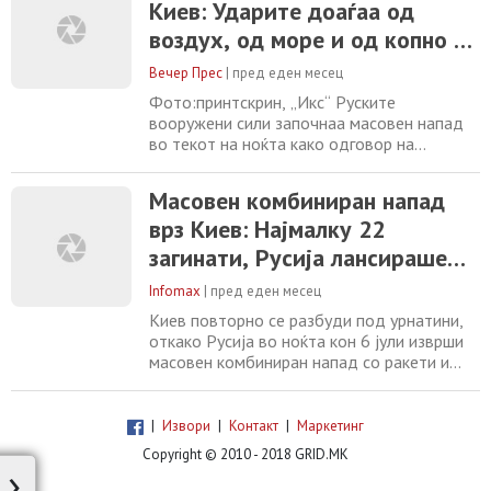
Киев: Ударите доаѓаа од
предизвика што е можно поголемо
страдање и штета. Доцна синоќа, Зеленски
воздух, од море и од копно –
на социјалните мрежи објави дека Русија
лансирани биле 351
истрелала 68 ракети,
Вечер Прес
|
пред еден месец
беспилотни летала и 68
Фото:принтскрин, „Икс“ Руските
ракети
вооружени сили започнаа масовен напад
во текот на ноќта како одговор на
украинските напади, таргетирајќи ги
компаниите за одбранбена индустрија и
Масовен комбиниран напад
енергетика во Киев и околниот регион,
врз Киев: Најмалку 22
како и инфраструктурата на воените
аеродроми во регионите Дњепропетровск,
загинати, Русија лансираше
Полтава, Черкаси, Чернихив и Киев,
419 ракети и дронови
соопшти утрово руското Министерство
Infomax
|
пред еден месец
Киев повторно се разбуди под урнатини,
откако Русија во ноќта кон 6 јули изврши
масовен комбиниран напад со ракети и
дронови врз украинската престолнина и
нејзината околина. Според Kyiv
Independent, најмалку 22 лица загинале, а
|
Извори
|
Контакт
|
Маркетинг
десетици се повредени, меѓу нив и деца,
Copyright © 2010 - 2018 GRID.MK
›
во еден од најтешките напади врз Киев во
последните денови. Украинските власти