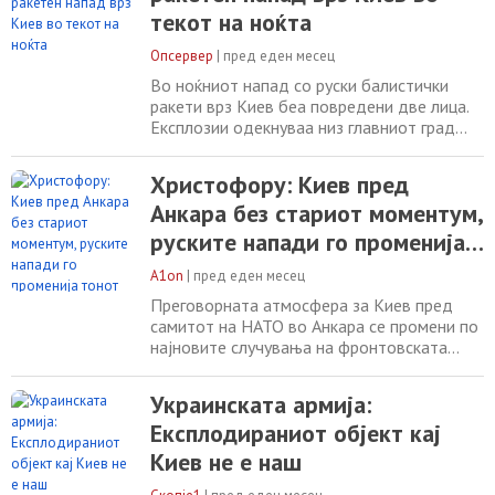
активирана тревогата за воздушен напад.
текот на ноќта
Украинските воздухопловни сили
предупредија на опасност
Опсервер
|
пред еден месец
Во ноќниот напад со руски балистички
ракети врз Киев беа повредени две лица.
Експлозии одекнуваа низ главниот град
кратко пред тревогата за воздушниот
напад, а украинските воздухопловни сили
Христофору: Киев пред
предупредија за закана од балистички
Анкара без стариот моментум,
ракети. Локалните власти ги повикаа
жителите да останат во засолништа,
руските напади го променија
објавува „ Киев Индепендент “.
тонот на разговорот
Градоначалникот на Киев,
A1on
|
пред еден месец
Преговорната атмосфера за Киев пред
самитот на НАТО во Анкара се промени по
најновите случувања на фронтовската
линија и руските напади врз украинската
престолнина, изјави кипарскиот новинар
Украинската армија:
Алекс Христофору. Тој во емисија на
Експлодираниот објект кај
својот Јутјуб канал изјави дека Украина
доаѓа на самитот во време кога, според
Киев не е наш
него, ја губи иницијативата за која
претходно