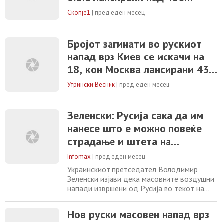
руските
беспилотни летала
Скопје1
|
пред еден месец
Бројот загинати во рускиот
напад врз Киев се искачи на
18, кон Москва лансирани 430
украински дронови
Утрински Весник
|
пред еден месец
Зеленски: Русија сака да им
нанесе што е можно повеќе
страдање и штета на
Украинците
Infomax
|
пред еден месец
Украинскиот претседател Володимир
Зеленски изјави дека масовните воздушни
напади извршени од Русија во текот на
ноќта меѓу неделата и понеделникот биле
намерно насочени кон цивили и
Нов руски масовен напад врз
инфраструктура во Украина, со цел да се