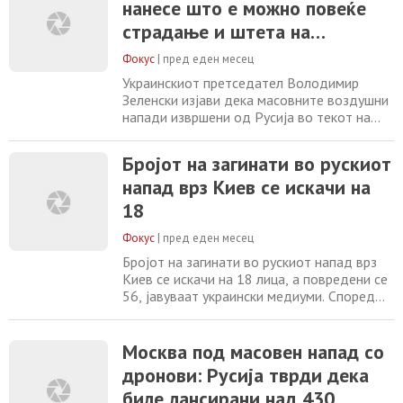
нанесе што е можно повеќе
што поголемо страдање и уништување.
Главни цели на нападот биле Киев и
страдање и штета на
поширокиот Киевски Регион. Погодени и
Украинците
оштетени биле повеќекатни
Фокус
|
пред еден месец
Украинскиот претседател Володимир
Зеленски изјави дека масовните воздушни
напади извршени од Русија во текот на
ноќта меѓу неделата и понеделникот биле
намерно насочени кон цивили и
Бројот на загинати во рускиот
инфраструктура во Украина, со цел да се
напад врз Киев се искачи на
предизвика што е можно поголемо
страдање и штета. Доцна синоќа, Зеленски
18
на социјалните мрежи објави дека Русија
истрелала 68 ракети,
Фокус
|
пред еден месец
Бројот на загинати во рускиот напад врз
Киев се искачи на 18 лица, а повредени се
56, јавуваат украински медиуми. Според
соопштение на украинската Државна
служба за вонредни состојби објавено на
„Телеграм“, спасувачките екипи и натаму
Москва под масовен напад со
работат на терен. Претходно беше
дронови: Русија тврди дека
соопштено дека во нападот загинале 16
биле лансирани над 430
лица. Во текот на ноќта меѓу 5 и 6 јули,