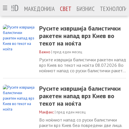
МАКЕДОНИЈА
СВЕТ
БИЗНИС
ТЕХНОЛОГИ
Русите извршија балистички
ракетен напад врз Киев во
текот на ноќта
Важно
|
пред еден месец
Русите извршија балистички ракетен напад
врз Киев во текот на ноќта 08.07.2026 Во
ноќниот напад со руски балистички ракети
врз Киев беа повредени две лица.
Експлозии одекнуваа низ главниот град
кратко пред тревогата за воздушниот
Русите извршија балистички
напад, а украинските воздухопловни сили
ракетен напад врз Киев во
предупредија за закана од балистички
текот на ноќта
ракети. Локалните власти ги повикаа
жителите
Макфакс
|
пред еден месец
Во ноќниот напад со руски балистички
ракети врз Киев беа повредени две лица.