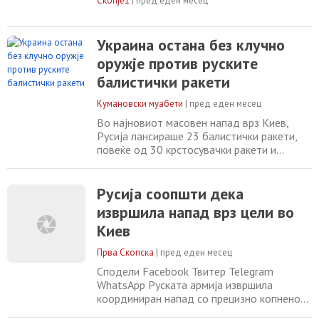
Скопје1
|
пред еден месец
Украина остана без клучно
оружје против руските
балистички ракети
Кумановски муабети
|
пред еден месец
Во најновиот масовен напад врз Киев,
Русија лансираше 23 балистички ракети,
повеќе од 30 крстосувачки ракети и
стотици беспилотни летала. Украинските
воздухопловни сили објавија дека
бранителите уништиле поголем дел од
Русија соопшти дека
заканите, но не биле пресретнати
извршила напад врз цели во
балистички ракети. Десетици луѓе беа
Киев
убиени и повредени во тој напад. „Денес,
нашите воини се покажаа
Прва Скопска
|
пред еден месец
Сподели Facebook Твитер Telegram
WhatsApp Руската армија извршила
координиран напад со прецизно копнено
оружје врз објекти поврзани со