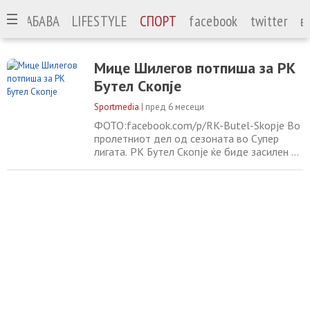
А
ЗАБАВА
LIFESTYLE
СПОРТ
facebook
twitter
в
Мице Шилегов потпиша за РК
Бутел Скопје
Sportmedia
|
пред 6 месеци
ФОТО:facebook.com/p/RK-Butel-Skopje Во
пролетниот дел од сезоната во Супер
лигата. РК Бутел Скопје ќе биде засилен со
десното крило Мице Шилегов (27). Станува
збор за искусен ракометар кој доаѓа од
екипата на Вардар Неготино, каде што
играше во есенскиот дел од сезоната и
беше најдобар стрелец. Некогашниот
кадетски и младински репрезентативец на
Македонија