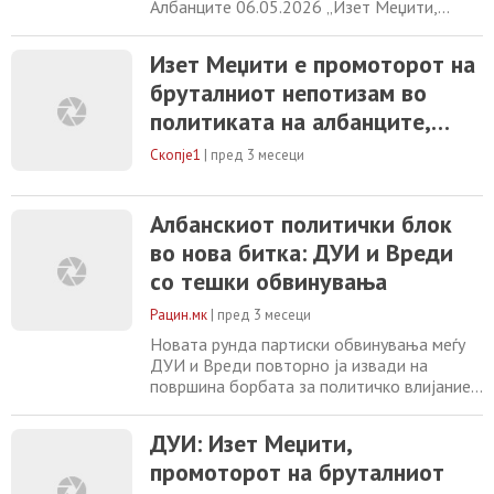
Албанците 06.05.2026 „Изет Меџити,
промоторот на бруталниот непотизам во
политиката на Aлбанците. Човекот кој
Изет Меџити e промоторот на
стана милионер додека Чаир
бруталниот непотизам во
осиромашуваше, денес се обидува да се
претстави како промена, но граѓаните ја
политиката на албанците,
знаат вистината: неговата политичка
велат од ДУИ
структура функционира по истата
Скопје1
|
пред 3 месеци
Албанскиот политички блок
во нова битка: ДУИ и Вреди
со тешки обвинувања
Рацин.мк
|
пред 3 месеци
Новата рунда партиски обвинувања меѓу
ДУИ и Вреди повторно ја извади на
површина борбата за политичко влијание
во албанскиот блок, овојпат преку
меѓусебни напади за непотизам, функции,
ДУИ: Изет Меџити,
тендери и односот кон власта по
промоторот на бруталниот
изборниот пораз на ДУИ. ДУИ го насочи
нападот кон Изет Меџити, обвинувајќи го