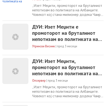
„Изет Меџити, промоторот на бруталниот
непотизам во политиката на Aлбанците.
Човекот кој стана милионер додека Чаир
осиромашуваше, денес се обидува да се
претстави како промена, но граѓаните ја
ДУИ: Изет Меџити е
знаат вистината: неговата политичка
промоторот на бруталниот
структура функционира по истата логика
како мафијашките кланови семејна
непотизам во политиката на
лојалност, крвна поврзаност,лични
Албанците
интереси и контрола
Утрински Весник
|
пред 3 месеци
ДУИ: Изет Меџити,
промоторот на бруталниот
непотизам во политиката на
Албанците
Опсервер
|
пред 3 месеци
„Изет Меџити, промоторот на бруталниот
непотизам во политиката на Aлбанците.
Човекот кој стана милионер додека Чаир
осиромашуваше, денес се обидува да се
претстави како промена, но граѓаните ја