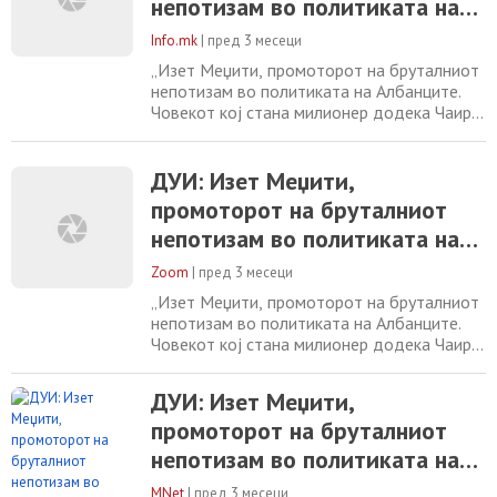
непотизам во политиката на
дека е „промотор на брутален непотизам“
Албанците
во политиката кај
Info.mk
|
пред 3 месеци
„Изет Меџити, промоторот на бруталниот
непотизам во политиката на Aлбанците.
Човекот кој стана милионер додека Чаир
осиромашуваше, денес се обидува да се
претстави како промена, но граѓаните ја
знаат вистината: неговата политичка
ДУИ: Изет Меџити,
структура функционира по истата логика
промоторот на бруталниот
како мафијашките кланови семејна
непотизам во политиката на
лојалност, крвна поврзаност,лични
интереси и контрола
Албанците
Zoom
|
пред 3 месеци
„Изет Меџити, промоторот на бруталниот
непотизам во политиката на Aлбанците.
Човекот кој стана милионер додека Чаир
осиромашуваше, денес се обидува да се
претстави како промена, но граѓаните ја
ДУИ: Изет Меџити,
знаат вистината: неговата политичка
промоторот на бруталниот
структура функционира по истата логика
како мафијашките кланови семејна
непотизам во политиката на
лојалност, крвна поврзаност,лични
Албанците
интереси и контрола
MNet
|
пред 3 месеци