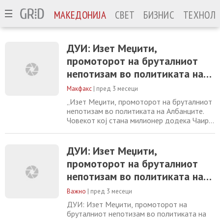
МАКЕДОНИЈА
СВЕТ
БИЗНИС
ТЕХНОЛО
ДУИ: Изет Меџити,
промоторот на бруталниот
непотизам во политиката на
Албанците
Макфакс
|
пред 3 месеци
„Изет Меџити, промоторот на бруталниот
непотизам во политиката на Aлбанците.
Човекот кој стана милионер додека Чаир
осиромашуваше, денес се обидува да се
претстави како промена, но граѓаните ја
знаат вистината: неговата политичка
ДУИ: Изет Меџити,
структура функционира по истата логика
промоторот на бруталниот
како мафијашките кланови семејна
непотизам во политиката на
лојалност, крвна поврзаност,лични
интереси и контрола
Албанците
Важно
|
пред 3 месеци
ДУИ: Изет Меџити, промоторот на
бруталниот непотизам во политиката на