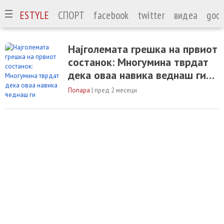
А
LIFESTYLE
СПОРТ
facebook
twitter
видеа
goog
Најголемата грешка на првиот
состанок: Многумина тврдат
дека оваа навика веднаш ги
одвраќа
Попара
|
пред 2 месеци