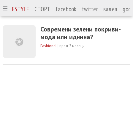
А
LIFESTYLE
СПОРТ
facebook
twitter
видеа
goog
Современи зелени покриви-
мода или иднина?
Fashionel
|
пред 2 месеци