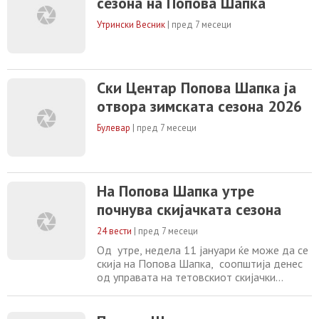
сезона на Попова Шапка
билети може да се набават директно на
билетарата на Попова Шапка.
Утрински Весник
|
пред 7 месеци
Посетителите се повикуваат да ја
подготват својата опрема, да
Ски Центар Попова Шапка ја
отвора зимската сезона 2026
Булевар
|
пред 7 месеци
На Попова Шапка утре
почнува скијачката сезона
24 вести
|
пред 7 месеци
Од утре, недела 11 јануари ќе може да се
скија на Попова Шапка, соопштија денес
од управата на тетовскиот скијачки
центар. По обилните врнежи од снег
деновиве, имаше доволна снежна
покривка за да се подготват скијачките