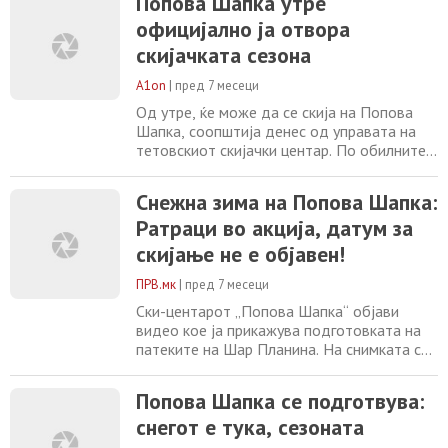
Попова Шапка утре
патеки. -Официјално се отвора зимската
официјално ја отвора
сезона 2026, ски-лифтовите ќе бидат во
скијачката сезона
функција од 08:45 до 15:00 часот. Сите
оние кои сè
A1on
|
пред 7 месеци
Од утре, ќе може да се скија на Попова
Шапка, соопштија денес од управата на
тетовскиот скијачки центар. По обилните
врнежи од снег деновиве, имаше доволна
снежна покривка за да се подготват
Снежна зима на Попова Шапка:
скијачките патеки. -Официјално се отвора
Ратраци во акција, датум за
зимската сезона 2026, ски-лифтовите ќе
бидат во функција од 08:45 до 15:00
скијање не е објавен!
часот. Сите оние кои сè уште зеле сезонски
ПРВ.мк
|
пред 7 месеци
Ски-центарот „Попова Шапка“ објави
видео кое ја прикажува подготовката на
патеките на Шар Планина. На снимката се
гледа дека во текот на деновите паднало
големо количество снег, а условите за
Попова Шапка се подготвува:
скијање се оценија како одлични.
снегот е тука, сезоната
Ратраците работат на одржување на
патеките, обезбедувајќи сигурно и удобно