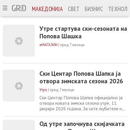
МАКЕДОНИЈА
СВЕТ
БИЗНИС
ТЕХНОЛО
Утре стартува ски-сезоната на
Попова Шашка
еМАГАЗИН
|
пред 7 месеци
Ски Центар Попова Шапка ја
отвора зимската сезона 2026
Утро
|
пред 7 месеци
Ски Центар Попова Шапка официјално ја
отвора новата зимска сезона утре, 11
јануари 2026 година. За сите љубители на
снегот и авантурата, патеките се
подготвени и ски-лифтовите ќе работат
Од утре започнува скијачката
од 08:45 до 15:00 часот. Сезонските